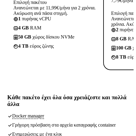
7,79
€
/μήνα
Επιλογή πακέτου
Ανανεώνεται με 11,99€/μήνα για 2 χρόνια.
Ακύρωση ανά πάσα στιγμή.
Επιλογή πακ
1
πυρήνας vCPU
Ανανεώνεται
χρόνια. Ακύ
4 GB
RAM
2
πυρήνε
50 GB
χώρος δίσκου NVMe
8 GB
RA
4 TB
εύρος ζώνης
100 GB
χ
8 TB
εύρο
Κάθε πακέτο έχει
όλα όσα χρειάζεστε
και πολλά
άλλα
Docker manager
Γρήγορη πρόσβαση στα αρχεία καταγραφής container
Ενημερώσεις με ένα κλικ