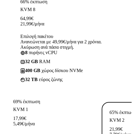
66% έκπτωση
KVM 8
64,99
€
21,99
€
/μήνα
Επιλογή πακέτου
Ανανεώνεται με 49,99€/μήνα για 2 χρόνια.
Ακύρωση ανά πάσα στιγμή.
8
πυρήνες vCPU
32 GB
RAM
400 GB
χώρος δίσκου NVMe
32 TB
εύρος ζώνης
69% έκπτωση
KVM 1
65% έκπτωσ
17,99
€
KVM 2
5,49
€
/μήνα
21,99
€