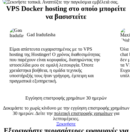
VPS Docker hosting στο οποίο μπορείτε
να βασιστείτε
Gad Iradufasha
Είμαι απίστευτα ευχαριστημένος με το VPS
Όλα εί
hosting της Hostinger! Ο χρόνος διαθεσιμότητας
chat 
που παρέχουν είναι κορυφαίος, διατηρώντας την
δεν μ
ιστοσελίδα μου σε ομαλή λειτουργία. Όποτε
τα VP
χρειάστηκα βοήθεια, η ομάδα τεχνικής
Ευχαρ
υποστήριξής τους ήταν γρήγορη, έμπειρη και
υπόλο
πραγματικά εξυπηρετική.
Εγγύηση επιστροφής χρημάτων 30 ημερών
Δοκιμάστε το χωρίς κίνδυνο με την εγγύηση επιστροφής χρημάτων
30 ημερών. Δείτε την
πολιτική επιστροφής χρημάτων
για
λεπτομέρειες.
Ξεκινήστε
Εξερευνήστε περισσότερες εφαρμογές για