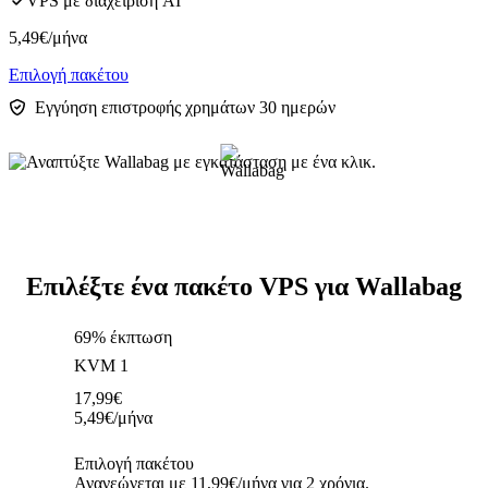
VPS με διαχείριση AI
5,49
€
/μήνα
Επιλογή πακέτου
Εγγύηση επιστροφής χρημάτων 30 ημερών
Επιλέξτε ένα πακέτο VPS για Wallabag
69% έκπτωση
KVM 1
17,99
€
5,49
€
/μήνα
Επιλογή πακέτου
Ανανεώνεται με 11,99€/μήνα για 2 χρόνια.