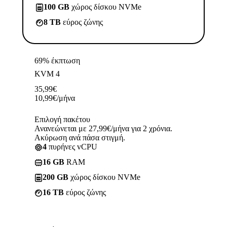
100 GB
χώρος δίσκου NVMe
8 TB
εύρος ζώνης
69% έκπτωση
KVM 4
35,99
€
10,99
€
/μήνα
Επιλογή πακέτου
Ανανεώνεται με 27,99€/μήνα για 2 χρόνια.
Ακύρωση ανά πάσα στιγμή.
4
πυρήνες vCPU
16 GB
RAM
200 GB
χώρος δίσκου NVMe
16 TB
εύρος ζώνης