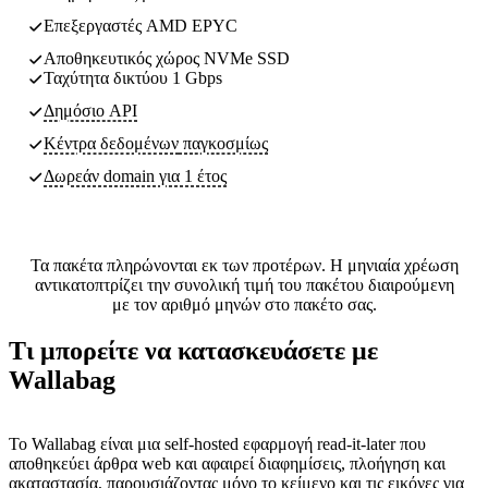
Επεξεργαστές AMD EPYC
Αποθηκευτικός χώρος NVMe SSD
Ταχύτητα δικτύου 1 Gbps
Δημόσιο API
Κέντρα δεδομένων
παγκοσμίως
Δωρεάν domain για 1 έτος
Τα πακέτα πληρώνονται εκ των προτέρων. Η μηνιαία χρέωση
αντικατοπτρίζει την συνολική τιμή του πακέτου διαιρούμενη
με τον αριθμό μηνών στο πακέτο σας.
Τι μπορείτε να κατασκευάσετε με
Wallabag
Το Wallabag είναι μια self-hosted εφαρμογή read-it-later που
αποθηκεύει άρθρα web και αφαιρεί διαφημίσεις, πλοήγηση και
ακαταστασία, παρουσιάζοντας μόνο το κείμενο και τις εικόνες για