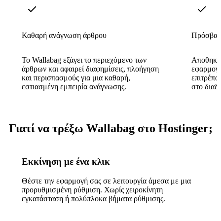
Καθαρή ανάγνωση άρθρου
Πρόσβασ
Το Wallabag εξάγει το περιεχόμενο των
Αποθηκευ
άρθρων και αφαιρεί διαφημίσεις, πλοήγηση
εφαρμογέ
και περισπασμούς για μια καθαρή,
επιτρέπο
εστιασμένη εμπειρία ανάγνωσης.
στο διαδί
Γιατί να τρέξω Wallabag στο Hostinger;
Εκκίνηση με ένα κλικ
Θέστε την εφαρμογή σας σε λειτουργία άμεσα με μια
προρυθμισμένη ρύθμιση. Χωρίς χειροκίνητη
εγκατάσταση ή πολύπλοκα βήματα ρύθμισης.