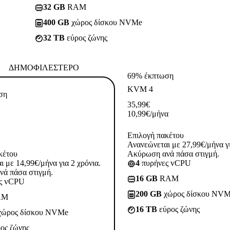
32 GB
RAM
400 GB
χώρος δίσκου NVMe
32 TB
εύρος ζώνης
ΔΗΜΟΦΙΛΈΣΤΕΡΟ
69% έκπτωση
KVM 4
ση
35,99
€
10,99
€
/μήνα
Επιλογή πακέτου
Ανανεώνεται με 27,99€/μήνα γι
κέτου
Ακύρωση ανά πάσα στιγμή.
 με 14,99€/μήνα για 2 χρόνια.
4
πυρήνες vCPU
ά πάσα στιγμή.
16 GB
RAM
ς vCPU
200 GB
χώρος δίσκου NV
AM
16 TB
εύρος ζώνης
ώρος δίσκου NVMe
ος ζώνης