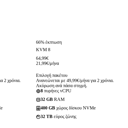
66% έκπτωση
KVM 8
64,99
€
21,99
€
/μήνα
Επιλογή πακέτου
α 2 χρόνια.
Ανανεώνεται με 49,99€/μήνα για 2 χρόνια.
Ακύρωση ανά πάσα στιγμή.
8
πυρήνες vCPU
32 GB
RAM
Me
400 GB
χώρος δίσκου NVMe
32 TB
εύρος ζώνης