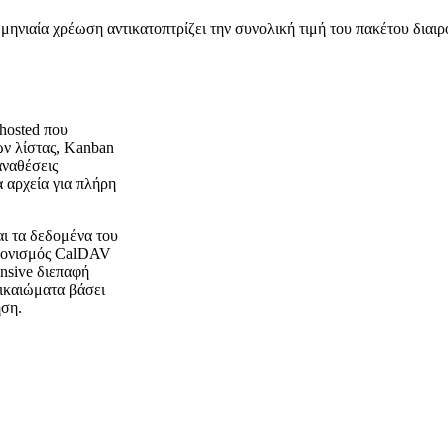
ηνιαία χρέωση αντικατοπτρίζει την συνολική τιμή του πακέτου διαι
-hosted που
ων λίστας, Kanban
αναθέσεις
α αρχεία για πλήρη
αι τα δεδομένα του
χρονισμός CalDAV
onsive διεπαφή
δικαιώματα βάσει
ήση.