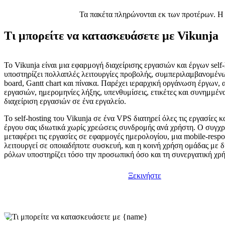
Τα πακέτα πληρώνονται εκ των προτέρων. Η μ
Τι μπορείτε να κατασκευάσετε με Vikunja
Το Vikunja είναι μια εφαρμογή διαχείρισης εργασιών και έργων self
υποστηρίζει πολλαπλές λειτουργίες προβολής, συμπεριλαμβανομέν
board, Gantt chart και πίνακα. Παρέχει ιεραρχική οργάνωση έργων, 
εργασιών, ημερομηνίες λήξης, υπενθυμίσεις, ετικέτες και συνημμέν
διαχείριση εργασιών σε ένα εργαλείο.
Το self-hosting του Vikunja σε ένα VPS διατηρεί όλες τις εργασίες κ
έργου σας ιδιωτικά χωρίς χρεώσεις συνδρομής ανά χρήστη. Ο συγ
μεταφέρει τις εργασίες σε εφαρμογές ημερολογίου, μια mobile-resp
λειτουργεί σε οποιαδήποτε συσκευή, και η κοινή χρήση ομάδας με 
ρόλων υποστηρίζει τόσο την προσωπική όσο και τη συνεργατική χρ
Ξεκινήστε