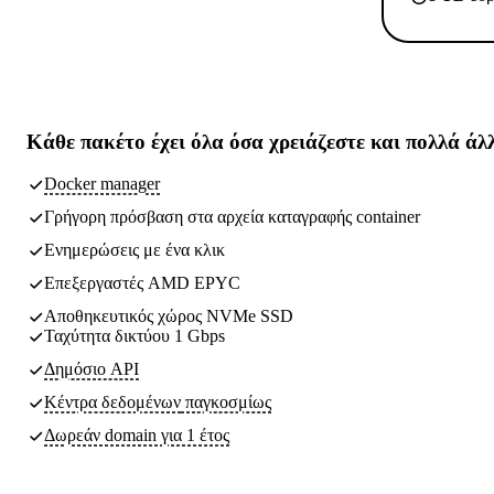
Κάθε πακέτο έχει
όλα όσα χρειάζεστε
και πολλά άλ
Docker manager
Γρήγορη πρόσβαση στα αρχεία καταγραφής container
Ενημερώσεις με ένα κλικ
Επεξεργαστές AMD EPYC
Αποθηκευτικός χώρος NVMe SSD
Ταχύτητα δικτύου 1 Gbps
Δημόσιο API
Κέντρα δεδομένων
παγκοσμίως
Δωρεάν domain για 1 έτος