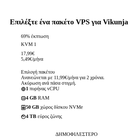
Επιλέξτε ένα πακέτο VPS για Vikunja
69% έκπτωση
KVM 1
17,99
€
5,49
€
/μήνα
Επιλογή πακέτου
Ανανεώνεται με 11,99€/μήνα για 2 χρόνια.
Ακύρωση ανά πάσα στιγμή.
1
πυρήνας vCPU
4 GB
RAM
50 GB
χώρος δίσκου NVMe
4 TB
εύρος ζώνης
ΔΗΜΟΦΙΛΈΣΤΕΡΟ