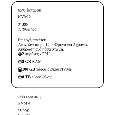
65% έκπτωση
KVM 2
21,99
€
7,79
€
/μήνα
Επιλογή πακέτου
Ανανεώνεται με 14,99€/μήνα για 2 χρόνια.
Ακύρωση ανά πάσα στιγμή.
2
πυρήνες vCPU
8 GB
RAM
100 GB
χώρος δίσκου NVMe
8 TB
εύρος ζώνης
69% έκπτωση
KVM 4
35,99
€