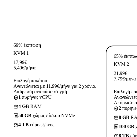
69% έκπτωση
KVM 1
65% έκπτω
17,99
€
KVM 2
5,49
€
/μήνα
21,99
€
7,79
€
/μήνα
Επιλογή πακέτου
Ανανεώνεται με 11,99€/μήνα για 2 χρόνια.
Ακύρωση ανά πάσα στιγμή.
Επιλογή πα
1
πυρήνας vCPU
Ανανεώνεται
Ακύρωση αν
4 GB
RAM
2
πυρήνε
50 GB
χώρος δίσκου NVMe
8 GB
R
4 TB
εύρος ζώνης
100 GB
χ
8 TB
εύρ