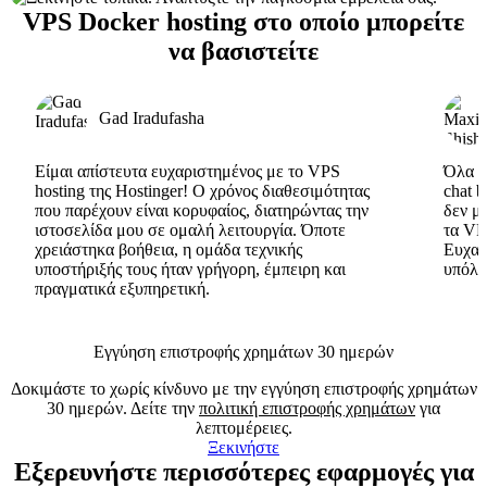
VPS Docker hosting στο οποίο μπορείτε
να βασιστείτε
Gad Iradufasha
Είμαι απίστευτα ευχαριστημένος με το VPS
Όλα εί
hosting της Hostinger! Ο χρόνος διαθεσιμότητας
chat 
που παρέχουν είναι κορυφαίος, διατηρώντας την
δεν μ
ιστοσελίδα μου σε ομαλή λειτουργία. Όποτε
τα VP
χρειάστηκα βοήθεια, η ομάδα τεχνικής
Ευχαρ
υποστήριξής τους ήταν γρήγορη, έμπειρη και
υπόλο
πραγματικά εξυπηρετική.
Εγγύηση επιστροφής χρημάτων 30 ημερών
Δοκιμάστε το χωρίς κίνδυνο με την εγγύηση επιστροφής χρημάτων
30 ημερών. Δείτε την
πολιτική επιστροφής χρημάτων
για
λεπτομέρειες.
Ξεκινήστε
Εξερευνήστε περισσότερες εφαρμογές για