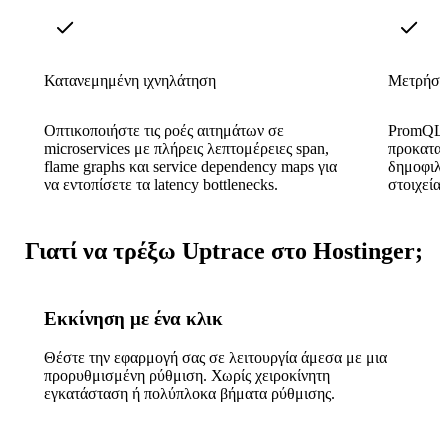
Κατανεμημένη ιχνηλάτηση
Μετρήσει
Οπτικοποιήστε τις ροές αιτημάτων σε
PromQL-
microservices με πλήρεις λεπτομέρειες span,
προκατασ
flame graphs και service dependency maps για
δημοφιλή
να εντοπίσετε τα latency bottlenecks.
στοιχεία
Γιατί να τρέξω Uptrace στο Hostinger;
Εκκίνηση με ένα κλικ
Θέστε την εφαρμογή σας σε λειτουργία άμεσα με μια
προρυθμισμένη ρύθμιση. Χωρίς χειροκίνητη
εγκατάσταση ή πολύπλοκα βήματα ρύθμισης.