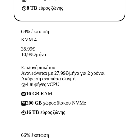
8 TB
εύρος ζώνης
69% έκπτωση
KVM 4
35,99
€
10,99
€
/μήνα
Επιλογή πακέτου
Ανανεώνεται με 27,99€/μήνα για 2 χρόνια.
Ακύρωση ανά πάσα στιγμή.
4
πυρήνες vCPU
16 GB
RAM
200 GB
χώρος δίσκου NVMe
16 TB
εύρος ζώνης
66% έκπτωση