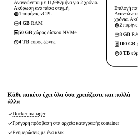
Ανανεώνεται με 11,99€/μήνα για 2 χρόνια.
Ακύρωση ανά πάσα στιγμή.
Επιλογή πακ
1
πυρήνας vCPU
Ανανεώνεται
χρόνια. Ακύ
4 GB
RAM
2
πυρήνε
50 GB
χώρος δίσκου NVMe
8 GB
RA
4 TB
εύρος ζώνης
100 GB
χ
8 TB
εύρο
Κάθε πακέτο έχει
όλα όσα χρειάζεστε
και πολλά
άλλα
Docker manager
Γρήγορη πρόσβαση στα αρχεία καταγραφής container
Ενημερώσεις με ένα κλικ