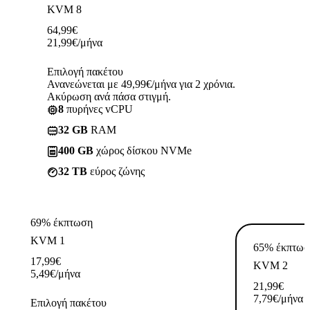
KVM 8
64,99
€
21,99
€
/μήνα
Επιλογή πακέτου
Ανανεώνεται με 49,99€/μήνα για 2 χρόνια.
Ακύρωση ανά πάσα στιγμή.
8
πυρήνες vCPU
32 GB
RAM
400 GB
χώρος δίσκου NVMe
32 TB
εύρος ζώνης
69% έκπτωση
KVM 1
65% έκπτωσ
17,99
€
KVM 2
5,49
€
/μήνα
21,99
€
7,79
€
/μήνα
Επιλογή πακέτου