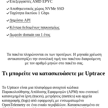
Επεξεργαστές AMD EPYC
Αποθηκευτικός χώρος NVMe SSD
Ταχύτητα δικτύου 1 Gbps
Δημόσιο API
Κέντρα δεδομένων
παγκοσμίως
Δωρεάν domain για 1 έτος
Τα πακέτα πληρώνονται εκ των προτέρων. Η μηνιαία χρέωση
αντικατοπτρίζει την συνολική τιμή του πακέτου διαιρούμενη
με τον αριθμό μηνών στο πακέτο σας.
Τι μπορείτε να κατασκευάσετε με Uptrace
Το Uptrace είναι μια πλατφόρμα ανοιχτού κώδικα
Παρακολούθησης Απόδοσης Εφαρμογών (APM) που ενοποιεί
κατανεμημένα ίχνη (traces), μετρήσεις (metrics) και αρχεία
καταγραφής (logs) από εφαρμογές με ενσωματωμένο
OpenTelemetry σε ένα ενιαίο περιβάλλον. Κατασκευασμένο σε