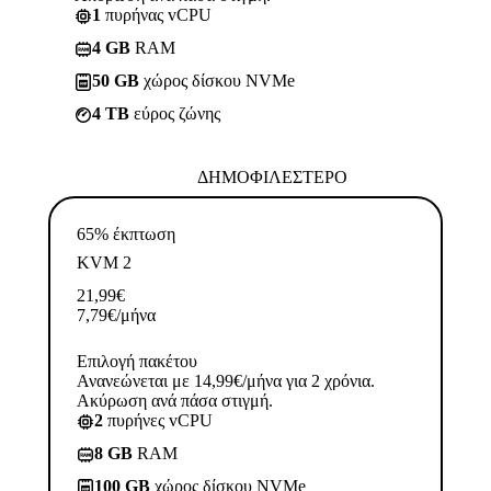
1
πυρήνας vCPU
4 GB
RAM
50 GB
χώρος δίσκου NVMe
4 TB
εύρος ζώνης
ΔΗΜΟΦΙΛΈΣΤΕΡΟ
65% έκπτωση
KVM 2
21,99
€
7,79
€
/μήνα
Επιλογή πακέτου
Ανανεώνεται με 14,99€/μήνα για 2 χρόνια.
Ακύρωση ανά πάσα στιγμή.
2
πυρήνες vCPU
8 GB
RAM
100 GB
χώρος δίσκου NVMe