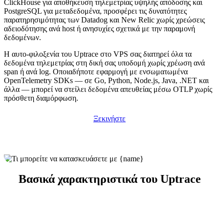
ClickHouse για αποθήκευση τηλεμετρίας υψηλής απόδοσης και
PostgreSQL για μεταδεδομένα, προσφέρει τις δυνατότητες
παρατηρησιμότητας των Datadog και New Relic χωρίς χρεώσεις
αδειοδότησης ανά host ή ανησυχίες σχετικά με την παραμονή
δεδομένων.
Η αυτο-φιλοξενία του Uptrace στο VPS σας διατηρεί όλα τα
δεδομένα τηλεμετρίας στη δική σας υποδομή χωρίς χρέωση ανά
span ή ανά log. Οποιαδήποτε εφαρμογή με ενσωματωμένα
OpenTelemetry SDKs — σε Go, Python, Node.js, Java, .NET και
άλλα — μπορεί να στείλει δεδομένα απευθείας μέσω OTLP χωρίς
πρόσθετη διαμόρφωση.
Ξεκινήστε
Βασικά χαρακτηριστικά του Uptrace