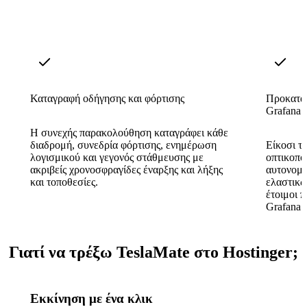
Καταγραφή οδήγησης και φόρτισης
Προκατασ
Grafana
Η συνεχής παρακολούθηση καταγράφει κάθε
διαδρομή, συνεδρία φόρτισης, ενημέρωση
Είκοσι τ
λογισμικού και γεγονός στάθμευσης με
οπτικοπο
ακριβείς χρονοσφραγίδες έναρξης και λήξης
αυτονομί
και τοποθεσίες.
ελαστικώ
έτοιμοι 
Grafana.
Γιατί να τρέξω TeslaMate στο Hostinger;
Εκκίνηση με ένα κλικ