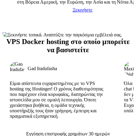
στη Βόρεια Αμερική, την Ευρώπη, την Ασία και τη Νότια Αμ
Ξεκινήστε
VPS Docker hosting στο οποίο μπορείτε
να βασιστείτε
Gad Iradufasha
Είμαι απίστευτα ευχαριστημένος με το VPS
Όλα εί
hosting της Hostinger! Ο χρόνος διαθεσιμότητας
chat 
που παρέχουν είναι κορυφαίος, διατηρώντας την
δεν μ
ιστοσελίδα μου σε ομαλή λειτουργία. Όποτε
τα VP
χρειάστηκα βοήθεια, η ομάδα τεχνικής
Ευχαρ
υποστήριξής τους ήταν γρήγορη, έμπειρη και
υπόλο
πραγματικά εξυπηρετική.
Εγγύηση επιστροφής χρημάτων 30 ημερών