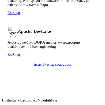
ανάλυσης Node.js για παρακολούθηση ιστοσελίδων με
επίκεντρο την ιδιωτικότητα.
Επιλογή
Apache DevLake
Ανοιχτού κώδικα DORA metrics και πλατφόρμα
αναλύσεων ομάδων engineering
Επιλογή
Δείτε όλες τις εφαρμογές
Hostinger
Εφαρμογές
TeslaMate