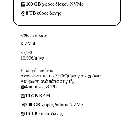
100 GB
χώρος δίσκου NVMe
8 TB
εύρος ζώνης
69% έκπτωση
KVM 4
35,99
€
10,99
€
/μήνα
Επιλογή πακέτου
Ανανεώνεται με 27,99€/μήνα για 2 χρόνια.
Ακύρωση ανά πάσα στιγμή.
4
πυρήνες vCPU
16 GB
RAM
200 GB
χώρος δίσκου NVMe
16 TB
εύρος ζώνης