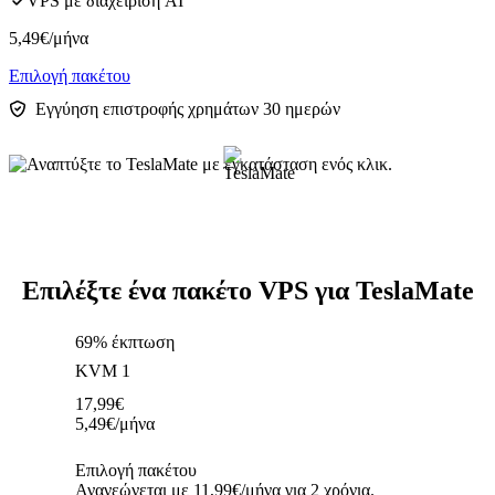
VPS με διαχείριση AI
5,49
€
/μήνα
Επιλογή πακέτου
Εγγύηση επιστροφής χρημάτων 30 ημερών
Επιλέξτε ένα πακέτο VPS για TeslaMate
69% έκπτωση
KVM 1
17,99
€
5,49
€
/μήνα
Επιλογή πακέτου
Ανανεώνεται με 11,99€/μήνα για 2 χρόνια.