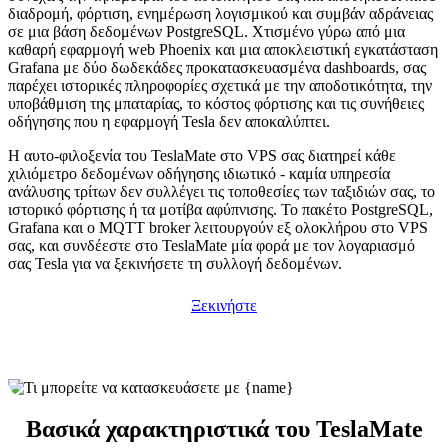
διαδρομή, φόρτιση, ενημέρωση λογισμικού και συμβάν αδράνειας
σε μια βάση δεδομένων PostgreSQL. Χτισμένο γύρω από μια
καθαρή εφαρμογή web Phoenix και μια αποκλειστική εγκατάσταση
Grafana με δύο δωδεκάδες προκατασκευασμένα dashboards, σας
παρέχει ιστορικές πληροφορίες σχετικά με την αποδοτικότητα, την
υποβάθμιση της μπαταρίας, το κόστος φόρτισης και τις συνήθειες
οδήγησης που η εφαρμογή Tesla δεν αποκαλύπτει.
Η αυτο-φιλοξενία του TeslaMate στο VPS σας διατηρεί κάθε
χιλιόμετρο δεδομένων οδήγησης ιδιωτικό - καμία υπηρεσία
ανάλυσης τρίτων δεν συλλέγει τις τοποθεσίες των ταξιδιών σας, το
ιστορικό φόρτισης ή τα μοτίβα αφύπνισης. Το πακέτο PostgreSQL,
Grafana και ο MQTT broker λειτουργούν εξ ολοκλήρου στο VPS
σας, και συνδέεστε στο TeslaMate μία φορά με τον λογαριασμό
σας Tesla για να ξεκινήσετε τη συλλογή δεδομένων.
Ξεκινήστε
Βασικά χαρακτηριστικά του TeslaMate