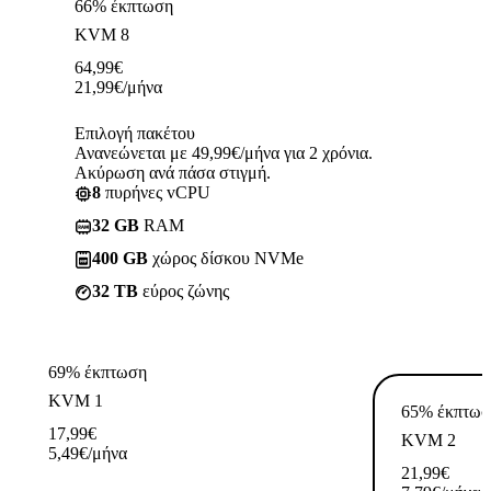
66% έκπτωση
KVM 8
64,99
€
21,99
€
/μήνα
Επιλογή πακέτου
Ανανεώνεται με 49,99€/μήνα για 2 χρόνια.
Ακύρωση ανά πάσα στιγμή.
8
πυρήνες vCPU
32 GB
RAM
400 GB
χώρος δίσκου NVMe
32 TB
εύρος ζώνης
69% έκπτωση
KVM 1
65% έκπτωσ
17,99
€
KVM 2
5,49
€
/μήνα
21,99
€