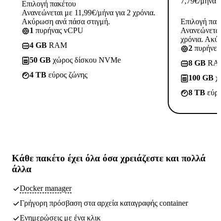
7,79
€
/μήνα
Επιλογή πακέτου
Ανανεώνεται με 11,99€/μήνα για 2 χρόνια.
Ακύρωση ανά πάσα στιγμή.
Επιλογή πακ
1
πυρήνας vCPU
Ανανεώνεται
χρόνια. Ακύ
4 GB
RAM
2
πυρήνε
50 GB
χώρος δίσκου NVMe
8 GB
RA
4 TB
εύρος ζώνης
100 GB
χ
8 TB
εύρο
Κάθε πακέτο έχει
όλα όσα χρειάζεστε
και πολλά
άλλα
Docker manager
Γρήγορη πρόσβαση στα αρχεία καταγραφής container
Ενημερώσεις με ένα κλικ