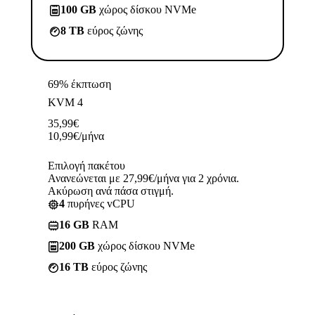
100 GB
χώρος δίσκου NVMe
8 TB
εύρος ζώνης
69% έκπτωση
KVM 4
35,99
€
10,99
€
/μήνα
Επιλογή πακέτου
Ανανεώνεται με 27,99€/μήνα για 2 χρόνια.
Ακύρωση ανά πάσα στιγμή.
4
πυρήνες vCPU
16 GB
RAM
200 GB
χώρος δίσκου NVMe
16 TB
εύρος ζώνης