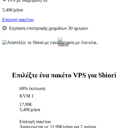
VPS με διαχείριση AI
5,49
€
/μήνα
Επιλογή πακέτου
Εγγύηση επιστροφής χρημάτων 30 ημερών
Επιλέξτε ένα πακέτο VPS για Shiori
69% έκπτωση
KVM 1
17,99
€
5,49
€
/μήνα
Επιλογή πακέτου
Ανανεώνεται με 11,99€/μήνα για 2 χρόνια.