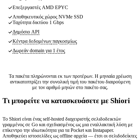
Επεξεργαστές AMD EPYC
Αποθηκευτικός χώρος NVMe SSD
Ταχύτητα δικτύου 1 Gbps
Δημόσιο API
Κέντρα δεδομένων
παγκοσμίως
Δωρεάν domain για 1 έτος
Τα πακέτα πληρώνονται εκ των προτέρων. Η μηνιαία χρέωση
αντικατοπτρίζει την συνολική τιμή του πακέτου διαιρούμενη
με τον αριθμό μηνών στο πακέτο σας.
Τι μπορείτε να κατασκευάσετε με Shiori
Το Shiori είναι ένας self-hosted διαχειριστής σελιδοδεικτών
γραμμένος σε Go και σχεδιασμένος ως μια εναλλακτική λύση με
επίκεντρο την ιδιωτικότητα για τα Pocket και Instapaper.
Αποθηκεύει ιστοσελίδες ως offline αρχεία — έτσι οι σελιδοδείκτες