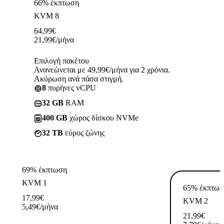
66% έκπτωση
KVM 8
64,99
€
21,99
€
/μήνα
Επιλογή πακέτου
Ανανεώνεται με 49,99€/μήνα για 2 χρόνια.
Ακύρωση ανά πάσα στιγμή.
8
πυρήνες vCPU
32 GB
RAM
400 GB
χώρος δίσκου NVMe
32 TB
εύρος ζώνης
69% έκπτωση
KVM 1
65% έκπτωσ
17,99
€
KVM 2
5,49
€
/μήνα
21,99
€