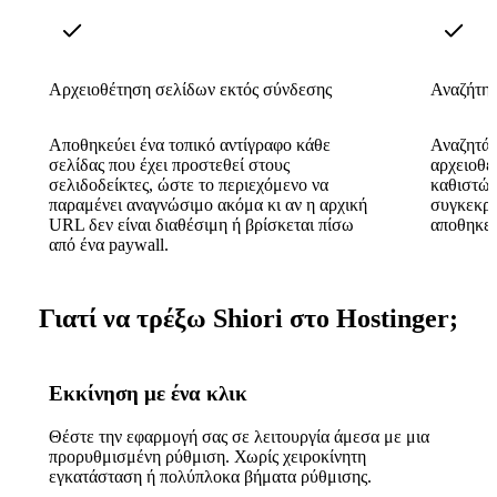
Αρχειοθέτηση σελίδων εκτός σύνδεσης
Αναζήτησ
Αποθηκεύει ένα τοπικό αντίγραφο κάθε
Αναζητά 
σελίδας που έχει προστεθεί στους
αρχειοθε
σελιδοδείκτες, ώστε το περιεχόμενο να
καθιστών
παραμένει αναγνώσιμο ακόμα κι αν η αρχική
συγκεκρι
URL δεν είναι διαθέσιμη ή βρίσκεται πίσω
αποθηκευ
από ένα paywall.
Γιατί να τρέξω Shiori στο Hostinger;
Εκκίνηση με ένα κλικ
Θέστε την εφαρμογή σας σε λειτουργία άμεσα με μια
προρυθμισμένη ρύθμιση. Χωρίς χειροκίνητη
εγκατάσταση ή πολύπλοκα βήματα ρύθμισης.