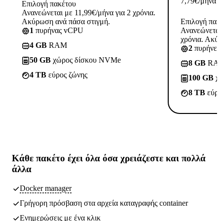
7,79
€
/μήνα
Επιλογή πακέτου
Ανανεώνεται με 11,99€/μήνα για 2 χρόνια.
Ακύρωση ανά πάσα στιγμή.
Επιλογή πακ
1
πυρήνας vCPU
Ανανεώνεται
χρόνια. Ακύ
4 GB
RAM
2
πυρήνε
50 GB
χώρος δίσκου NVMe
8 GB
RA
4 TB
εύρος ζώνης
100 GB
χ
8 TB
εύρο
Κάθε πακέτο έχει
όλα όσα χρειάζεστε
και πολλά
άλλα
Docker manager
Γρήγορη πρόσβαση στα αρχεία καταγραφής container
Ενημερώσεις με ένα κλικ