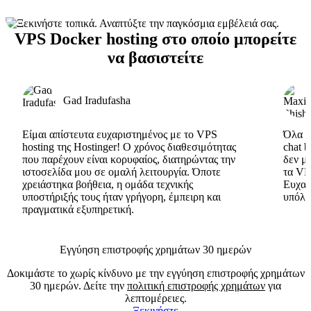
VPS Docker hosting στο οποίο μπορείτε
να βασιστείτε
Gad Iradufasha
Είμαι απίστευτα ευχαριστημένος με το VPS
Όλα εί
hosting της Hostinger! Ο χρόνος διαθεσιμότητας
chat 
που παρέχουν είναι κορυφαίος, διατηρώντας την
δεν μ
ιστοσελίδα μου σε ομαλή λειτουργία. Όποτε
τα VP
χρειάστηκα βοήθεια, η ομάδα τεχνικής
Ευχαρ
υποστήριξής τους ήταν γρήγορη, έμπειρη και
υπόλο
πραγματικά εξυπηρετική.
Εγγύηση επιστροφής χρημάτων 30 ημερών
Δοκιμάστε το χωρίς κίνδυνο με την εγγύηση επιστροφής χρημάτων
30 ημερών. Δείτε την
πολιτική επιστροφής χρημάτων
για
λεπτομέρειες.
Ξεκινήστε