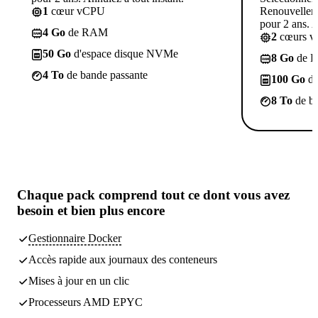
1
cœur vCPU
Renouvelleme
pour 2 ans. A
4 Go
de RAM
2
cœurs 
50 Go
d'espace disque NVMe
8 Go
de 
4 To
de bande passante
100 Go
d'
8 To
de ba
Chaque pack comprend
tout ce dont vous avez
besoin
et bien plus encore
Gestionnaire Docker
Accès rapide aux journaux des conteneurs
Mises à jour en un clic
Processeurs AMD EPYC