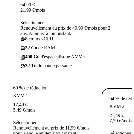
64,99
€
21,99
€
/mois
Sélectionner
Renouvellement au prix de 49,99 €/mois pour 2
ans. Annulez à tout instant.
8
cœurs vCPU
32 Go
de RAM
400 Go
d'espace disque NVMe
32 To
de bande passante
69 % de réduction
KVM 1
64 % de rédu
17,49
€
KVM 2
5,49
€
/mois
21,49
€
7,79
€
/mois
Sélectionner
Renouvellement au prix de 11,99 €/mois
pour 2 ans. Annulez à tout instant.
Sélectionner