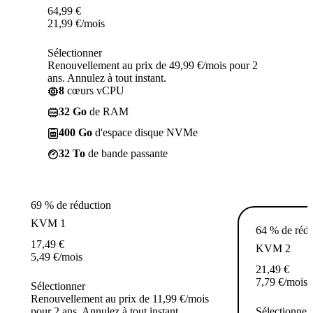
64,99
€
21,99
€
/mois
Sélectionner
Renouvellement au prix de 49,99 €/mois pour 2
ans. Annulez à tout instant.
8
cœurs vCPU
32 Go
de RAM
400 Go
d'espace disque NVMe
32 To
de bande passante
69 % de réduction
KVM 1
64 % de rédu
17,49
€
KVM 2
5,49
€
/mois
21,49
€
7,79
€
/mois
Sélectionner
Renouvellement au prix de 11,99 €/mois
pour 2 ans. Annulez à tout instant.
Sélectionner