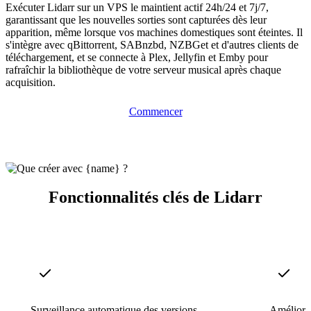
Exécuter Lidarr sur un VPS le maintient actif 24h/24 et 7j/7,
garantissant que les nouvelles sorties sont capturées dès leur
apparition, même lorsque vos machines domestiques sont éteintes. Il
s'intègre avec qBittorrent, SABnzbd, NZBGet et d'autres clients de
téléchargement, et se connecte à Plex, Jellyfin et Emby pour
rafraîchir la bibliothèque de votre serveur musical après chaque
acquisition.
Commencer
Fonctionnalités clés de Lidarr
Surveillance automatique des versions
Améliorat