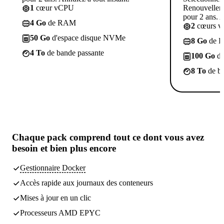
1
cœur vCPU
Renouvelleme
pour 2 ans. A
4 Go
de RAM
2
cœurs 
50 Go
d'espace disque NVMe
8 Go
de 
4 To
de bande passante
100 Go
d'
8 To
de ba
Chaque pack comprend
tout ce dont vous avez
besoin
et bien plus encore
Gestionnaire Docker
Accès rapide aux journaux des conteneurs
Mises à jour en un clic
Processeurs AMD EPYC