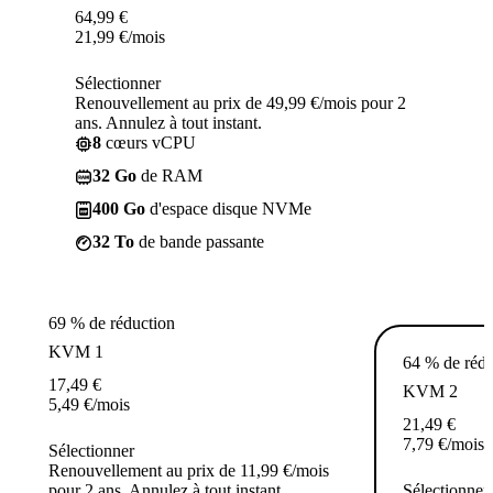
64,99
€
21,99
€
/mois
Sélectionner
Renouvellement au prix de 49,99 €/mois pour 2
ans. Annulez à tout instant.
8
cœurs vCPU
32 Go
de RAM
400 Go
d'espace disque NVMe
32 To
de bande passante
69 % de réduction
KVM 1
64 % de rédu
17,49
€
KVM 2
5,49
€
/mois
21,49
€
7,79
€
/mois
Sélectionner
Renouvellement au prix de 11,99 €/mois
pour 2 ans. Annulez à tout instant.
Sélectionner