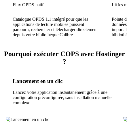
Flux OPDS natif
Lit les m
Catalogue OPDS 1.1 intégré pour que les
Pointe di
applications de lecture mobiles puissent
données 
parcourir, rechercher et télécharger directement
importati
depuis votre bibliothèque Calibre.
bibliothè
Pourquoi exécuter COPS avec Hostinger
?
Lancement en un clic
Lancez votre application instantanément grâce à une
configuration préconfigurée, sans installation manuelle
complexe.