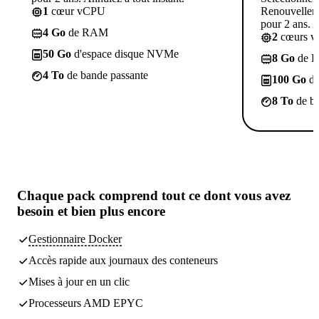
1
cœur vCPU
Renouvelleme
pour 2 ans. A
4 Go
de RAM
2
cœurs 
50 Go
d'espace disque NVMe
8 Go
de 
4 To
de bande passante
100 Go
d'
8 To
de ba
Chaque pack comprend
tout ce dont vous avez
besoin
et bien plus encore
Gestionnaire Docker
Accès rapide aux journaux des conteneurs
Mises à jour en un clic
Processeurs AMD EPYC