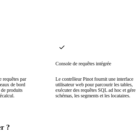
Console de requêtes intégrée
e requêtes par
Le contrôleur Pinot fournit une interface
leaux de bord
utilisateur web pour parcourir les tables,
t de produits
exécuter des requêtes SQL ad hoc et gérer 
écalcul.
schémas, les segments et les locataires.
r ?