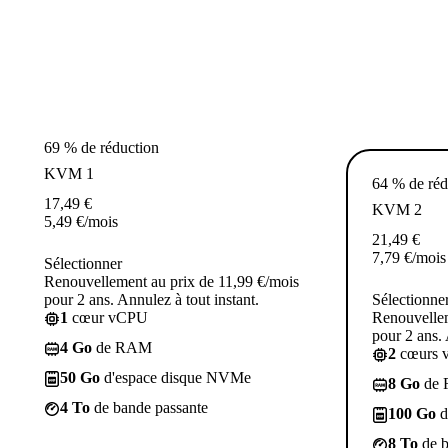
69 % de réduction
KVM 1
64 % de réd
17,49
€
KVM 2
5,49
€
/mois
21,49
€
7,79
€
/mois
Sélectionner
Renouvellement au prix de 11,99 €/mois
pour 2 ans. Annulez à tout instant.
Sélectionne
1
cœur vCPU
Renouvellem
pour 2 ans. 
4 Go
de RAM
2
cœurs 
50 Go
d'espace disque NVMe
8 Go
de
4 To
de bande passante
100 Go
d
8 To
de b