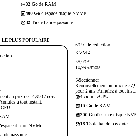
32 Go
de RAM
400 Go
d'espace disque NVMe
32 To
de bande passante
LE PLUS POPULAIRE
69 % de réduction
KVM 4
uction
35,99
€
10,99
€
/mois
Sélectionner
Renouvellement au prix de 27,
r
pour 2 ans. Annulez à tout insta
ent au prix de 14,99 €/mois
4
cœurs vCPU
Annulez à tout instant.
16 Go
de RAM
vCPU
200 Go
d'espace disque NV
 RAM
16 To
de bande passante
'espace disque NVMe
ande passante