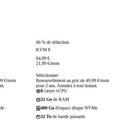
66 % de réduction
KVM 8
64,99
€
21,99
€
/mois
Sélectionner
99 €/mois
Renouvellement au prix de 49,99 €/mois
nt.
pour 2 ans. Annulez à tout instant.
8
cœurs vCPU
32 Go
de RAM
Me
400 Go
d'espace disque NVMe
32 To
de bande passante