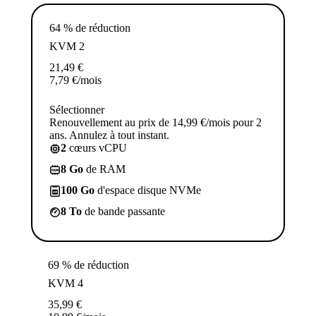
64 % de réduction
KVM 2
21,49
€
7,79
€
/mois
Sélectionner
Renouvellement au prix de 14,99 €/mois pour 2
ans. Annulez à tout instant.
2
cœurs vCPU
8 Go
de RAM
100 Go
d'espace disque NVMe
8 To
de bande passante
69 % de réduction
KVM 4
35,99
€