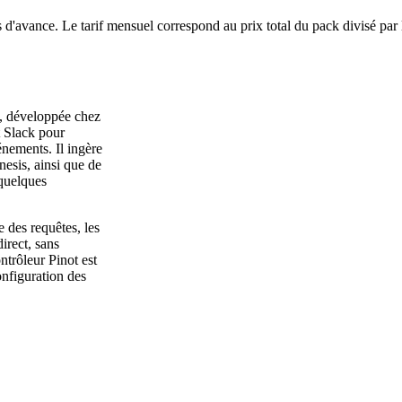
 d'avance. Le tarif mensuel correspond au prix total du pack divisé par
, développée chez
t Slack pour
énements. Il ingère
esis, ainsi que de
quelques
 des requêtes, les
direct, sans
ntrôleur Pinot est
onfiguration des