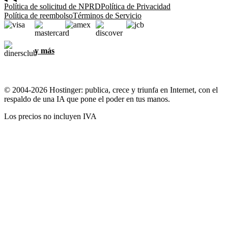
Política de solicitud de NPRD
Política de Privacidad
Política de reembolso
Términos de Servicio
y más
© 2004-2026 Hostinger: publica, crece y triunfa en Internet, con el
respaldo de una IA que pone el poder en tus manos.
Los precios no incluyen IVA
Nos importa tu privacidad
Este sitio web usa cookies necesarias para que el sitio web funcione
correctamente y para obtener información sobre cómo interactúas
con él, así como para fines de marketing. Al aceptar, aceptas
almacenar cookies en tu dispositivo para la orientación,
personalización y análisis de anuncios, como se describe en nuestra
Política de cookies
.
Aceptar todo
Rechazar todo
Configuración de cookies