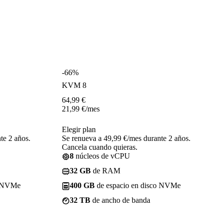
-66%
KVM 8
64,99
€
21,99
€
/mes
Elegir plan
te 2 años.
Se renueva a 49,99 €/mes durante 2 años.
Cancela cuando quieras.
8
núcleos de vCPU
32 GB
de RAM
o NVMe
400 GB
de espacio en disco NVMe
32 TB
de ancho de banda