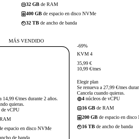
32 GB
de RAM
400 GB
de espacio en disco NVMe
32 TB
de ancho de banda
MÁS VENDIDO
-69%
KVM 4
35,99
€
10,99
€
/mes
Elegir plan
Se renueva a 27,99 €/mes duran
Cancela cuando quieras.
a 14,99 €/mes durante 2 años.
4
núcleos de vCPU
ndo quieras.
16 GB
de RAM
s de vCPU
200 GB
de espacio en disc
 RAM
16 TB
de ancho de banda
e espacio en disco NVMe
ancho de banda