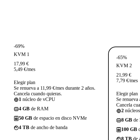
-69%
KVM 1
-65%
17,99
€
KVM 2
5,49
€
/mes
21,99
€
7,79
€
/mes
Elegir plan
Se renueva a 11,99 €/mes durante 2 años.
Cancela cuando quieras.
Elegir plan
1
núcleo de vCPU
Se renueva 
Cancela cua
4 GB
de RAM
2
núcleo
50 GB
de espacio en disco NVMe
8 GB
de
4 TB
de ancho de banda
100 GB
d
8 TB
de 