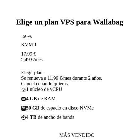
Elige un plan VPS para Wallabag
-69%
KVM 1
17,99
€
5,49
€
/mes
Elegir plan
Se renueva a 11,99 €/mes durante 2 años.
Cancela cuando quieras.
1
núcleo de vCPU
4 GB
de RAM
50 GB
de espacio en disco NVMe
4 TB
de ancho de banda
MÁS VENDIDO