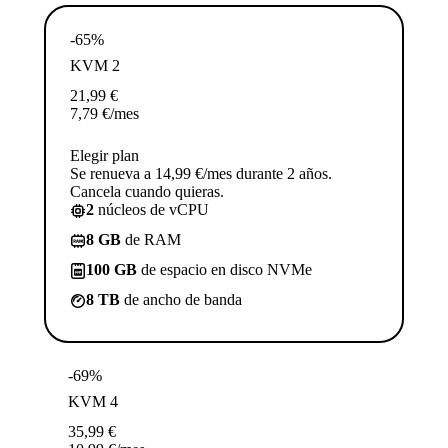
-65%
KVM 2
21,99
€
7,79
€
/mes
Elegir plan
Se renueva a 14,99 €/mes durante 2 años.
Cancela cuando quieras.
2
núcleos de vCPU
8 GB
de RAM
100 GB
de espacio en disco NVMe
8 TB
de ancho de banda
-69%
KVM 4
35,99
€