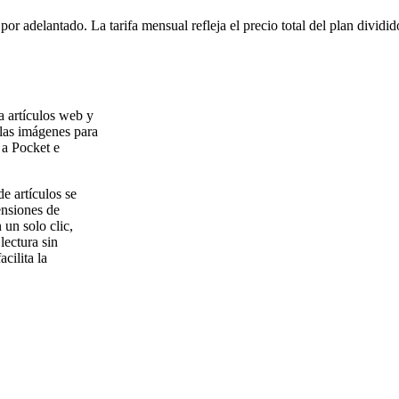
or adelantado. La tarifa mensual refleja el precio total del plan dividi
a artículos web y
 las imágenes para
 a Pocket e
e artículos se
ensiones de
un solo clic,
lectura sin
cilita la