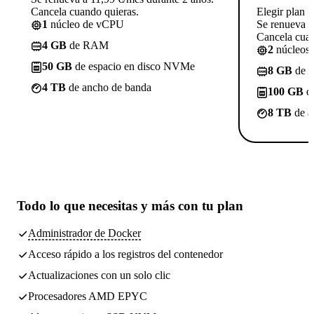
Cancela cuando quieras.
Elegir plan
1
núcleo de vCPU
Se renueva a
Cancela cuan
4 GB
de RAM
2
núcleos
50 GB
de espacio en disco NVMe
8 GB
de 
4 TB
de ancho de banda
100 GB
de
8 TB
de a
Todo lo que necesitas
y más con tu plan
Administrador de Docker
Acceso rápido a los registros del contenedor
Actualizaciones con un solo clic
Procesadores AMD EPYC