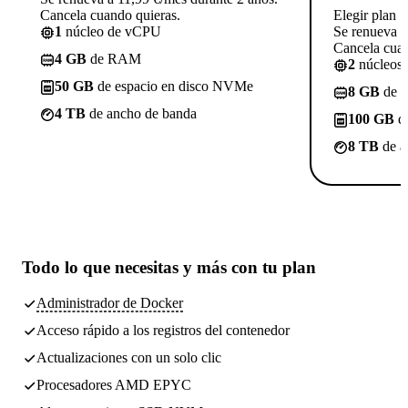
Cancela cuando quieras.
Elegir plan
1
núcleo de vCPU
Se renueva a
Cancela cuan
4 GB
de RAM
2
núcleos
50 GB
de espacio en disco NVMe
8 GB
de 
4 TB
de ancho de banda
100 GB
de
8 TB
de a
Todo lo que necesitas
y más con tu plan
Administrador de Docker
Acceso rápido a los registros del contenedor
Actualizaciones con un solo clic
Procesadores AMD EPYC