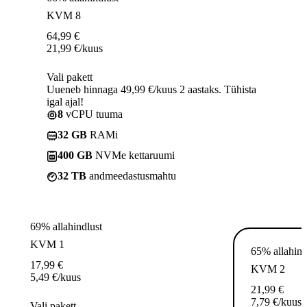
KVM 8
64,99
€
21,99
€
/kuus
Vali pakett
Uueneb hinnaga 49,99 €/kuus 2 aastaks. Tühista
igal ajal!
8
vCPU tuuma
32 GB
RAMi
400 GB
NVMe kettaruumi
32 TB
andmeedastusmahtu
69% allahindlust
KVM 1
65% allahind
17,99
€
KVM 2
5,49
€
/kuus
21,99
€
7,79
€
/kuus
Vali pakett