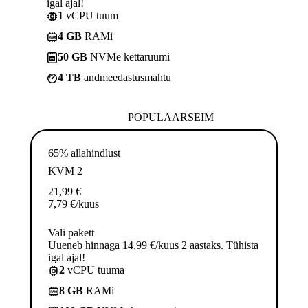
igal ajal!
1
vCPU tuum
4 GB
RAMi
50 GB
NVMe kettaruumi
4 TB
andmeedastusmahtu
POPULAARSEIM
65% allahindlust
KVM 2
21,99
€
7,79
€
/kuus
Vali pakett
Uueneb hinnaga 14,99 €/kuus 2 aastaks. Tühista
igal ajal!
2
vCPU tuuma
8 GB
RAMi