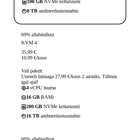
100 GB
NVMe kettaruumi
8 TB
andmeedastusmahtu
69% allahindlust
KVM 4
35,99
€
10,99
€
/kuus
Vali pakett
Uueneb hinnaga 27,99 €/kuus 2 aastaks. Tühista
igal ajal!
4
vCPU tuuma
16 GB
RAMi
200 GB
NVMe kettaruumi
16 TB
andmeedastusmahtu
66% allahindlust