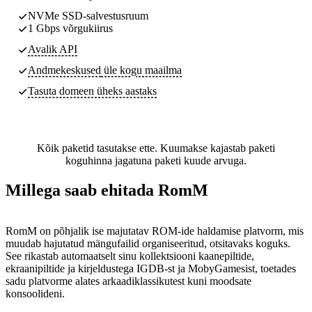
NVMe SSD-salvestusruum
1 Gbps võrgukiirus
Avalik API
Andmekeskused
üle kogu maailma
Tasuta domeen üheks aastaks
Kõik paketid tasutakse ette. Kuumakse kajastab paketi
koguhinna jagatuna paketi kuude arvuga.
Millega saab ehitada RomM
RomM on põhjalik ise majutatav ROM-ide haldamise platvorm, mis
muudab hajutatud mängufailid organiseeritud, otsitavaks koguks.
See rikastab automaatselt sinu kollektsiooni kaanepiltide,
ekraanipiltide ja kirjeldustega IGDB-st ja MobyGamesist, toetades
sadu platvorme alates arkaadiklassikutest kuni moodsate
konsoolideni.