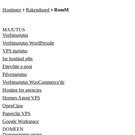
Hostinger
Rakendused
RomM
MAJUTUS
Veebimajutus
Veebimajutus WordPressile
VPS majutus
Ise hostitud n8n
Ettevõtte e-post
Pilvemajutus
Veebimajutus WooCommerce'ile
Hosting for agencies
Hermes Agent VPS
OpenClaw
Paperclip VPS
Google Workspace
DOMEEN
Domeeninime otsing