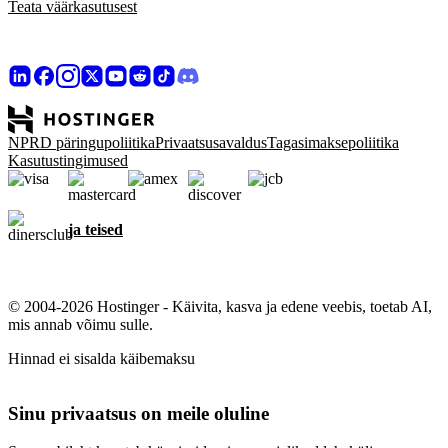
Teata väärkasutusest
NPRD päringupoliitika
Privaatsusavaldus
Tagasimaksepoliitika
Kasutustingimused
ja teised
© 2004-2026 Hostinger - Käivita, kasva ja edene veebis, toetab AI,
mis annab võimu sulle.
Hinnad ei sisalda käibemaksu
Sinu privaatsus on meile oluline