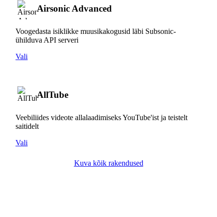
Airsonic Advanced
Voogedasta isiklikke muusikakogusid läbi Subsonic-
ühilduva API serveri
Vali
AllTube
Veebiliides videote allalaadimiseks YouTube'ist ja teistelt
saitidelt
Vali
Kuva kõik rakendused