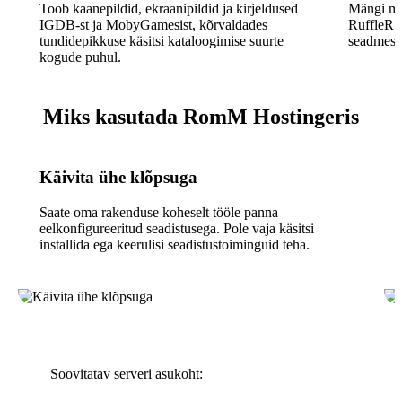
Toob kaanepildid, ekraanipildid ja kirjeldused
Mängi män
IGDB-st ja MobyGamesist, kõrvaldades
RuffleRS-
tundidepikkuse käsitsi kataloogimise suurte
seadmesse
kogude puhul.
Miks kasutada RomM Hostingeris
Käivita ühe klõpsuga
Saate oma rakenduse koheselt tööle panna
eelkonfigureeritud seadistusega. Pole vaja käsitsi
installida ega keerulisi seadistustoiminguid teha.
Soovitatav serveri asukoht: