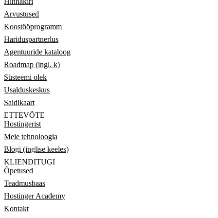
Hinnakiri
Arvustused
Koostööprogramm
Hariduspartnerlus
Agentuuride kataloog
Roadmap (ingl. k)
Süsteemi olek
Usalduskeskus
Saidikaart
ETTEVÕTE
Hostingerist
Meie tehnoloogia
Blogi (inglise keeles)
KLIENDITUGI
Õpetused
Teadmusbaas
Hostinger Academy
Kontakt