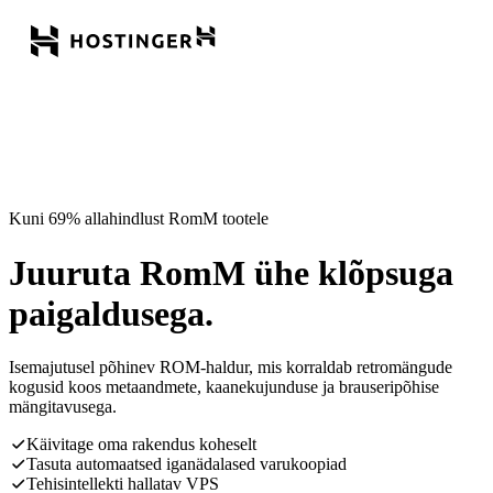
Kuni 69% allahindlust RomM tootele
Juuruta RomM ühe klõpsuga
paigaldusega.
Isemajutusel põhinev ROM-haldur, mis korraldab retromängude
kogusid koos metaandmete, kaanekujunduse ja brauseripõhise
mängitavusega.
Käivitage oma rakendus koheselt
Tasuta automaatsed iganädalased varukoopiad
Tehisintellekti hallatav VPS