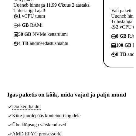
Uueneb hinnaga 11,99 €/kuus 2 aastaks.
Tühista igal ajal!
Vali pakett
1
vCPU tuum
Uueneb hinna
Tühista igal a
4 GB
RAMi
2
vCPU t
50 GB
NVMe kettaruumi
8 GB
RA
4 TB
andmeedastusmahtu
100 GB
N
8 TB
andm
Igas paketis on kõik,
mida vajad
ja palju muud
Dockeri haldur
Kiire juurdepääs konteineri logidele
Ühe klõpsuga värskendused
AMD EPYC protsessorid