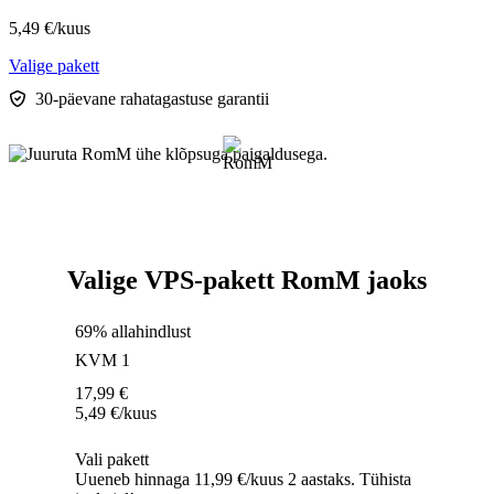
5,49
€
/kuus
Valige pakett
30-päevane rahatagastuse garantii
Valige VPS-pakett RomM jaoks
69% allahindlust
KVM 1
17,99
€
5,49
€
/kuus
Vali pakett
Uueneb hinnaga 11,99 €/kuus 2 aastaks. Tühista