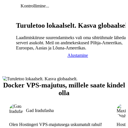
Kontrollimine...
Turuletoo lokaalselt. Kasva globaalsel
Laadimiskiiruse suurendamiseks vali oma sihtrühmale lähedal
serveri asukoht. Meil on andmekeskused Põhja-Ameerikas,
Euroopas, Aasias ja Lõuna-Ameerikas.
Alustamine
Docker VPS-majutus, millele saate kindel
olla
Gad Iradufasha
Olen Hostingeri VPS-majutusega uskumatult rahul!
Hostin