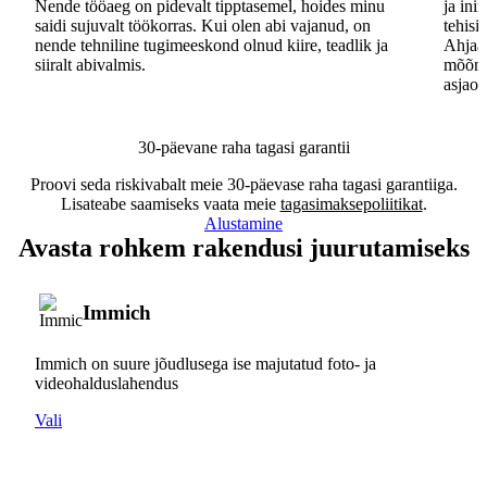
Nende tööaeg on pidevalt tipptasemel, hoides minu
ja ini
saidi sujuvalt töökorras. Kui olen abi vajanud, on
tehisi
nende tehniline tugimeeskond olnud kiire, teadlik ja
Ahjaa,
siiralt abivalmis.
mõõna
asjaos
30-päevane raha tagasi garantii
Proovi seda riskivabalt meie 30-päevase raha tagasi garantiiga.
Lisateabe saamiseks vaata meie
tagasimaksepoliitikat
.
Alustamine
Avasta rohkem rakendusi juurutamiseks
Immich
Immich on suure jõudlusega ise majutatud foto- ja
videohalduslahendus
Vali