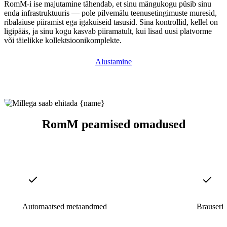
RomM-i ise majutamine tähendab, et sinu mängukogu püsib sinu
enda infrastruktuuris — pole pilvemälu teenusetingimuste muresid,
ribalaiuse piiramist ega igakuiseid tasusid. Sina kontrollid, kellel on
ligipääs, ja sinu kogu kasvab piiramatult, kui lisad uusi platvorme
või täielikke kollektsioonikomplekte.
Alustamine
RomM peamised omadused
Automaatsed metaandmed
Brauseri