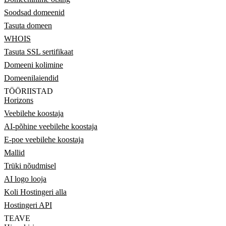
Soodsad domeenid
Tasuta domeen
WHOIS
Tasuta SSL sertifikaat
Domeeni kolimine
Domeenilaiendid
TÖÖRIISTAD
Horizons
Veebilehe koostaja
AI-põhine veebilehe koostaja
E-poe veebilehe koostaja
Mallid
Trüki nõudmisel
AI logo looja
Koli Hostingeri alla
Hostingeri API
TEAVE