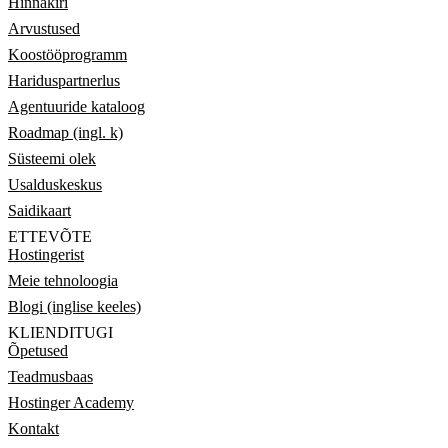
Hinnakiri
Arvustused
Koostööprogramm
Hariduspartnerlus
Agentuuride kataloog
Roadmap (ingl. k)
Süsteemi olek
Usalduskeskus
Saidikaart
ETTEVÕTE
Hostingerist
Meie tehnoloogia
Blogi (inglise keeles)
KLIENDITUGI
Õpetused
Teadmusbaas
Hostinger Academy
Kontakt