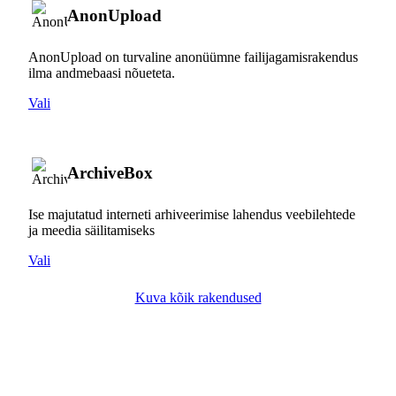
AnonUpload
AnonUpload on turvaline anonüümne failijagamisrakendus
ilma andmebaasi nõueteta.
Vali
ArchiveBox
Ise majutatud interneti arhiveerimise lahendus veebilehtede
ja meedia säilitamiseks
Vali
Kuva kõik rakendused