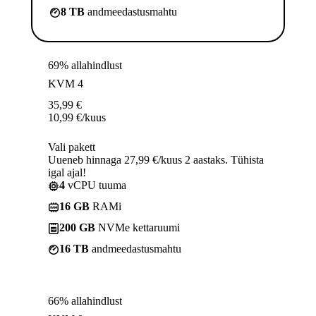
8 TB
andmeedastusmahtu
69% allahindlust
KVM 4
35,99
€
10,99
€
/kuus
Vali pakett
Uueneb hinnaga 27,99 €/kuus 2 aastaks. Tühista
igal ajal!
4
vCPU tuuma
16 GB
RAMi
200 GB
NVMe kettaruumi
16 TB
andmeedastusmahtu
66% allahindlust