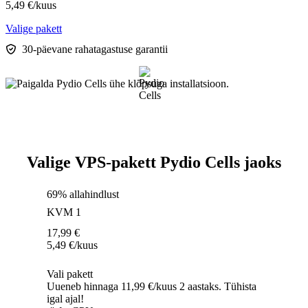
5,49
€
/kuus
Valige pakett
30-päevane rahatagastuse garantii
Valige VPS-pakett Pydio Cells jaoks
69% allahindlust
KVM 1
17,99
€
5,49
€
/kuus
Vali pakett
Uueneb hinnaga 11,99 €/kuus 2 aastaks. Tühista
igal ajal!