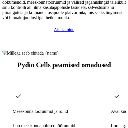
dokumendid, meeskonnatööruumid ja välised jagamislingid täielikult
sinu kontrolli all, ilma kasutajapõhiste tasudeta, salvestusmahu
piiranguteta ja kolmanda osapoole platvormita, mis saaks tingimusi
või hinnakujundust igal hetkel muuta.
Alustamine
Pydio Cells peamised omadused
Meeskonna tööruumid ja rollid
Avalikud 
Loo meeskonnapõhised tööruumid
Loo jagat