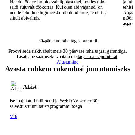
Nende tööaeg on pidevalt tipptasemel, hoides minu
ja ini
saidi sujuvalt töökorras. Kui olen abi vajanud, on
tehisi
nende tehniline tugimeeskond olnud kiire, teadlik ja
Ahjaa,
siiralt abivalmis.
mõõna
asjaos
30-päevane raha tagasi garantii
Proovi seda riskivabalt meie 30-päevase raha tagasi garantiiga.
Lisateabe saamiseks vaata meie
tagasimaksepoliitikat
.
Alustamine
Avasta rohkem rakendusi juurutamiseks
AList
Ise majutatud faililoend ja WebDAV server 30+
salvestusruumi taustaprogrammi toega
Vali