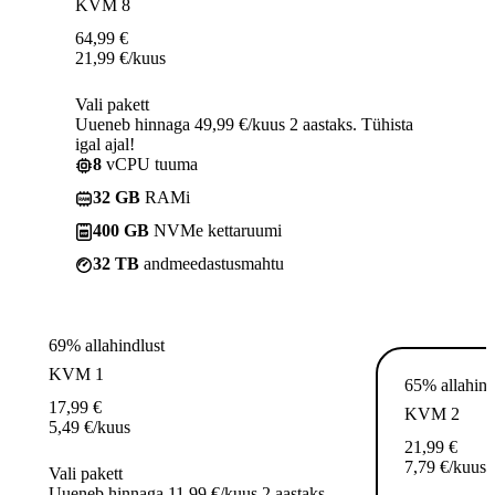
KVM 8
64,99
€
21,99
€
/kuus
Vali pakett
Uueneb hinnaga 49,99 €/kuus 2 aastaks. Tühista
igal ajal!
8
vCPU tuuma
32 GB
RAMi
400 GB
NVMe kettaruumi
32 TB
andmeedastusmahtu
69% allahindlust
KVM 1
65% allahind
17,99
€
KVM 2
5,49
€
/kuus
21,99
€
7,79
€
/kuus
Vali pakett
Uueneb hinnaga 11,99 €/kuus 2 aastaks.