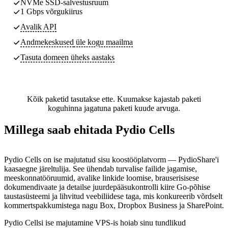
NVMe SSD-salvestusruum
1 Gbps võrgukiirus
Avalik API
Andmekeskused
üle kogu maailma
Tasuta domeen üheks aastaks
Kõik paketid tasutakse ette. Kuumakse kajastab paketi
koguhinna jagatuna paketi kuude arvuga.
Millega saab ehitada Pydio Cells
Pydio Cells on ise majutatud sisu koostööplatvorm — PydioShare'i
kaasaegne järeltulija. See ühendab turvalise failide jagamise,
meeskonnatööruumid, avalike linkide loomise, brauserisisese
dokumendivaate ja detailse juurdepääsukontrolli kiire Go-põhise
taustasüsteemi ja lihvitud veebiliidese taga, mis konkureerib võrdselt
kommertspakkumistega nagu Box, Dropbox Business ja SharePoint.
Pydio Cellsi ise majutamine VPS-is hoiab sinu tundlikud