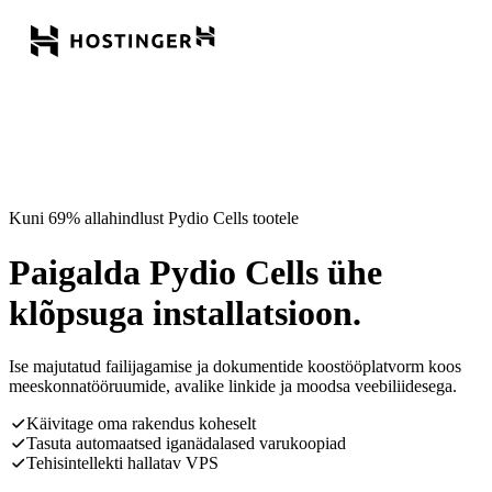
Kuni 69% allahindlust Pydio Cells tootele
Paigalda Pydio Cells ühe
klõpsuga installatsioon.
Ise majutatud failijagamise ja dokumentide koostööplatvorm koos
meeskonnatööruumide, avalike linkide ja moodsa veebiliidesega.
Käivitage oma rakendus koheselt
Tasuta automaatsed iganädalased varukoopiad
Tehisintellekti hallatav VPS