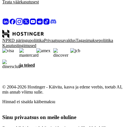
Teata väärkasutusest
NPRD päringupoliitika
Privaatsusavaldus
Tagasimaksepoliitika
Kasutustingimused
ja teised
© 2004-2026 Hostinger - Käivita, kasva ja edene veebis, toetab AI,
mis annab võimu sulle.
Hinnad ei sisalda käibemaksu
Sinu privaatsus on meile oluline