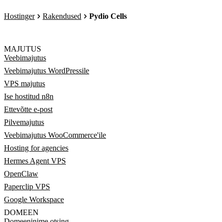
Hostinger
Rakendused
Pydio Cells
MAJUTUS
Veebimajutus
Veebimajutus WordPressile
VPS majutus
Ise hostitud n8n
Ettevõtte e-post
Pilvemajutus
Veebimajutus WooCommerce'ile
Hosting for agencies
Hermes Agent VPS
OpenClaw
Paperclip VPS
Google Workspace
DOMEEN
Domeeninime otsing