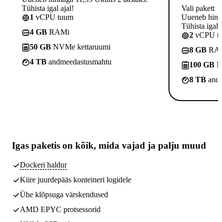
Tühista igal ajal!
Vali pakett
1
vCPU tuum
Uueneb hinna
Tühista igal a
4 GB
RAMi
2
vCPU t
50 GB
NVMe kettaruumi
8 GB
RA
4 TB
andmeedastusmahtu
100 GB
N
8 TB
andm
Igas paketis on kõik,
mida vajad
ja palju muud
Dockeri haldur
Kiire juurdepääs konteineri logidele
Ühe klõpsuga värskendused
AMD EPYC protsessorid