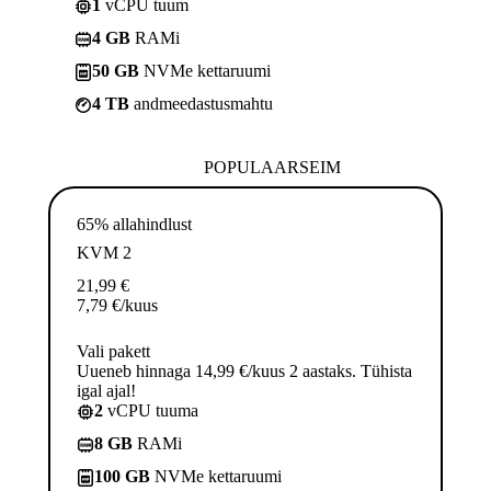
1
vCPU tuum
4 GB
RAMi
50 GB
NVMe kettaruumi
4 TB
andmeedastusmahtu
POPULAARSEIM
65% allahindlust
KVM 2
21,99
€
7,79
€
/kuus
Vali pakett
Uueneb hinnaga 14,99 €/kuus 2 aastaks. Tühista
igal ajal!
2
vCPU tuuma
8 GB
RAMi
100 GB
NVMe kettaruumi