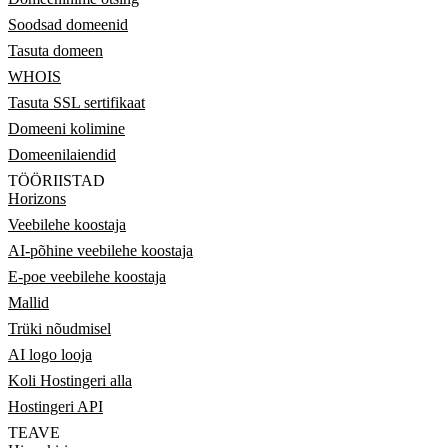
Soodsad domeenid
Tasuta domeen
WHOIS
Tasuta SSL sertifikaat
Domeeni kolimine
Domeenilaiendid
TÖÖRIISTAD
Horizons
Veebilehe koostaja
AI-põhine veebilehe koostaja
E-poe veebilehe koostaja
Mallid
Trüki nõudmisel
AI logo looja
Koli Hostingeri alla
Hostingeri API
TEAVE