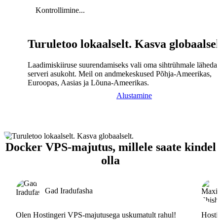
Kontrollimine...
Turuletoo lokaalselt. Kasva globaalsel
Laadimiskiiruse suurendamiseks vali oma sihtrühmale lähedal
serveri asukoht. Meil on andmekeskused Põhja-Ameerikas,
Euroopas, Aasias ja Lõuna-Ameerikas.
Alustamine
Docker VPS-majutus, millele saate kindel
olla
Gad Iradufasha
Olen Hostingeri VPS-majutusega uskumatult rahul!
Hostin