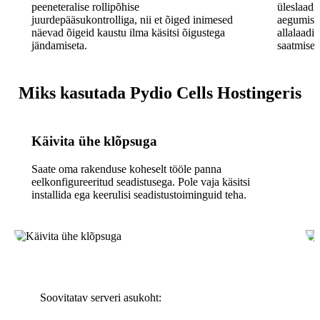
peeneteralise rollipõhise
üleslaadi
juurdepääsukontrolliga, nii et õiged inimesed
aegumisk
näevad õigeid kaustu ilma käsitsi õigustega
allalaadi
jändamiseta.
saatmiseks
Miks kasutada Pydio Cells Hostingeris
Käivita ühe klõpsuga
Saate oma rakenduse koheselt tööle panna
eelkonfigureeritud seadistusega. Pole vaja käsitsi
installida ega keerulisi seadistustoiminguid teha.
Soovitatav serveri asukoht: