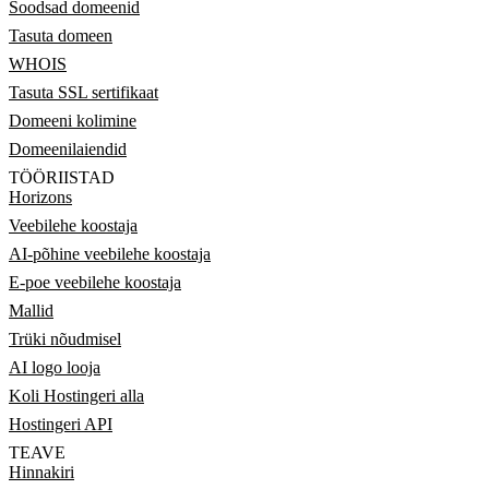
Soodsad domeenid
Tasuta domeen
WHOIS
Tasuta SSL sertifikaat
Domeeni kolimine
Domeenilaiendid
TÖÖRIISTAD
Horizons
Veebilehe koostaja
AI-põhine veebilehe koostaja
E-poe veebilehe koostaja
Mallid
Trüki nõudmisel
AI logo looja
Koli Hostingeri alla
Hostingeri API
TEAVE
Hinnakiri