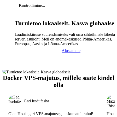
Kontrollimine...
Turuletoo lokaalselt. Kasva globaalsel
Laadimiskiiruse suurendamiseks vali oma sihtrühmale lähedal
serveri asukoht. Meil on andmekeskused Põhja-Ameerikas,
Euroopas, Aasias ja Lõuna-Ameerikas.
Alustamine
Docker VPS-majutus, millele saate kindel
olla
Gad Iradufasha
Olen Hostingeri VPS-majutusega uskumatult rahul!
Hostin