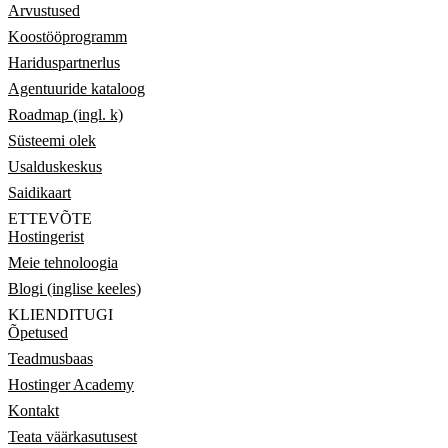
Arvustused
Koostööprogramm
Hariduspartnerlus
Agentuuride kataloog
Roadmap (ingl. k)
Süsteemi olek
Usalduskeskus
Saidikaart
ETTEVÕTE
Hostingerist
Meie tehnoloogia
Blogi (inglise keeles)
KLIENDITUGI
Õpetused
Teadmusbaas
Hostinger Academy
Kontakt
Teata väärkasutusest