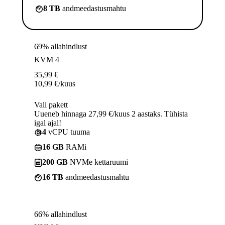
8 TB
andmeedastusmahtu
69% allahindlust
KVM 4
35,99
€
10,99
€
/kuus
Vali pakett
Uueneb hinnaga 27,99 €/kuus 2 aastaks. Tühista
igal ajal!
4
vCPU tuuma
16 GB
RAMi
200 GB
NVMe kettaruumi
16 TB
andmeedastusmahtu
66% allahindlust