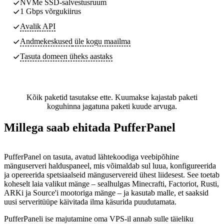
NVMe SSD-salvestusruum
1 Gbps võrgukiirus
Avalik API
Andmekeskused
üle kogu maailma
Tasuta domeen üheks aastaks
Kõik paketid tasutakse ette. Kuumakse kajastab paketi
koguhinna jagatuna paketi kuude arvuga.
Millega saab ehitada PufferPanel
PufferPanel on tasuta, avatud lähtekoodiga veebipõhine
mänguserveri halduspaneel, mis võimaldab sul luua, konfigureerida
ja opereerida spetsiaalseid mänguservereid ühest liidesest. See toetab
koheselt laia valikut mänge – sealhulgas Minecrafti, Factoriot, Rusti,
ARKi ja Source'i mootoriga mänge – ja kasutab malle, et saaksid
uusi serveritüüpe käivitada ilma käsurida puudutamata.
PufferPaneli ise majutamine oma VPS-il annab sulle täieliku