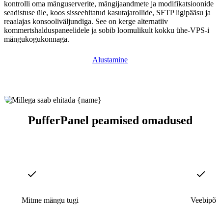
kontrolli oma mänguserverite, mängijaandmete ja modifikatsioonide
seadistuse üle, koos sisseehitatud kasutajarollide, SFTP ligipääsu ja
reaalajas konsooliväljundiga. See on kerge alternatiiv
kommertshalduspaneelidele ja sobib loomulikult kokku ühe-VPS-i
mängukogukonnaga.
Alustamine
PufferPanel peamised omadused
Mitme mängu tugi
Veebipõh