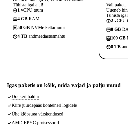
Tühista igal ajal!
Vali pakett
1
vCPU tuum
Uueneb hinna
Tühista igal a
4 GB
RAMi
2
vCPU t
50 GB
NVMe kettaruumi
8 GB
RA
4 TB
andmeedastusmahtu
100 GB
N
8 TB
andm
Igas paketis on kõik,
mida vajad
ja palju muud
Dockeri haldur
Kiire juurdepääs konteineri logidele
Ühe klõpsuga värskendused
AMD EPYC protsessorid