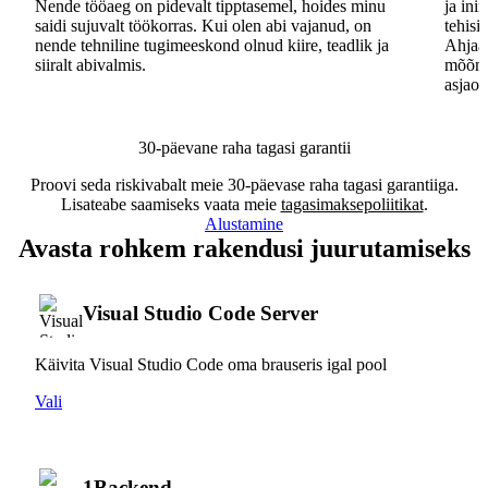
Nende tööaeg on pidevalt tipptasemel, hoides minu
ja ini
saidi sujuvalt töökorras. Kui olen abi vajanud, on
tehisi
nende tehniline tugimeeskond olnud kiire, teadlik ja
Ahjaa,
siiralt abivalmis.
mõõna
asjaos
30-päevane raha tagasi garantii
Proovi seda riskivabalt meie 30-päevase raha tagasi garantiiga.
Lisateabe saamiseks vaata meie
tagasimaksepoliitikat
.
Alustamine
Avasta rohkem rakendusi juurutamiseks
Visual Studio Code Server
Käivita Visual Studio Code oma brauseris igal pool
Vali
1Backend