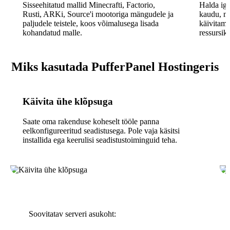
Sisseehitatud mallid Minecrafti, Factorio,
Halda iga
Rusti, ARKi, Source'i mootoriga mängudele ja
kaudu, mi
paljudele teistele, koos võimalusega lisada
käivitami
kohandatud malle.
ressursika
Miks kasutada PufferPanel Hostingeris
Käivita ühe klõpsuga
Saate oma rakenduse koheselt tööle panna
eelkonfigureeritud seadistusega. Pole vaja käsitsi
installida ega keerulisi seadistustoiminguid teha.
Soovitatav serveri asukoht: