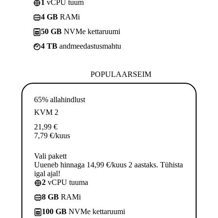
1
vCPU tuum
4 GB
RAMi
50 GB
NVMe kettaruumi
4 TB
andmeedastusmahtu
POPULAARSEIM
65% allahindlust
KVM 2
21,99
€
7,79
€
/kuus
Vali pakett
Uueneb hinnaga 14,99 €/kuus 2 aastaks. Tühista
igal ajal!
2
vCPU tuuma
8 GB
RAMi
100 GB
NVMe kettaruumi