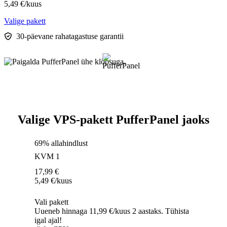
5,49
€
/kuus
Valige pakett
30-päevane rahatagastuse garantii
Valige VPS-pakett PufferPanel jaoks
69% allahindlust
KVM 1
17,99
€
5,49
€
/kuus
Vali pakett
Uueneb hinnaga 11,99 €/kuus 2 aastaks. Tühista
igal ajal!