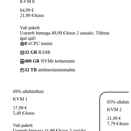
KVM 8
64,99
€
21,99
€
/kuus
Vali pakett
Uueneb hinnaga 49,99 €/kuus 2 aastaks. Tühista
igal ajal!
8
vCPU tuuma
32 GB
RAMi
400 GB
NVMe kettaruumi
32 TB
andmeedastusmahtu
69% allahindlust
KVM 1
65% allahind
17,99
€
KVM 2
5,49
€
/kuus
21,99
€
7,79
€
/kuus
Vali pakett
Uueneb hinnaga 11,99 €/kuus 2 aastaks.