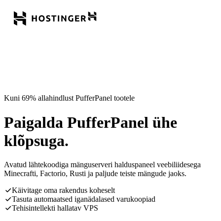
Kuni 69% allahindlust PufferPanel tootele
Paigalda PufferPanel ühe
klõpsuga.
Avatud lähtekoodiga mänguserveri halduspaneel veebiliidesega
Minecrafti, Factorio, Rusti ja paljude teiste mängude jaoks.
Käivitage oma rakendus koheselt
Tasuta automaatsed iganädalased varukoopiad
Tehisintellekti hallatav VPS