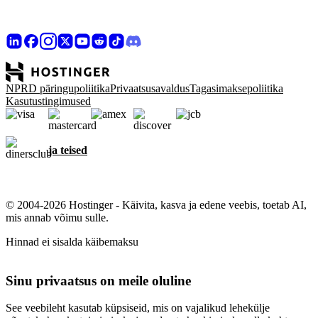
NPRD päringupoliitika
Privaatsusavaldus
Tagasimaksepoliitika
Kasutustingimused
ja teised
© 2004-2026 Hostinger - Käivita, kasva ja edene veebis, toetab AI,
mis annab võimu sulle.
Hinnad ei sisalda käibemaksu
Sinu privaatsus on meile oluline
See veebileht kasutab küpsiseid, mis on vajalikud lehekülje