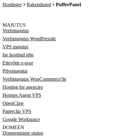
Hostinger
Rakendused
PufferPanel
MAJUTUS
Veebimajutus
Veebimajutus WordPressile
VPS majutus
Ise hostitud n8n
Ettevõtte e-post
Pilvemajutus
Veebimajutus WooCommerce'ile
Hosting for agencies
Hermes Agent VPS
OpenClaw
Paperclip VPS
Google Workspace
DOMEEN
Domeeninime otsing