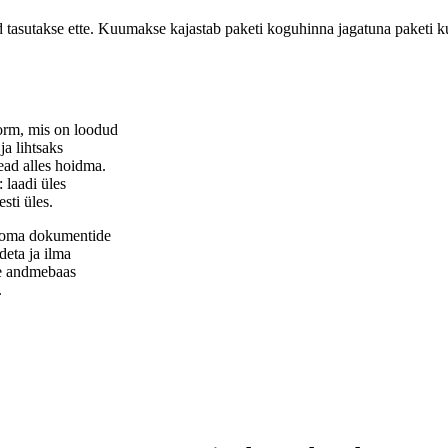
 tasutakse ette. Kuumakse kajastab paketi koguhinna jagatuna paketi 
orm, mis on loodud
ja lihtsaks
ead alles hoidma.
 laadi üles
sti üles.
i oma dokumentide
eta ja ilma
te andmebaas
.