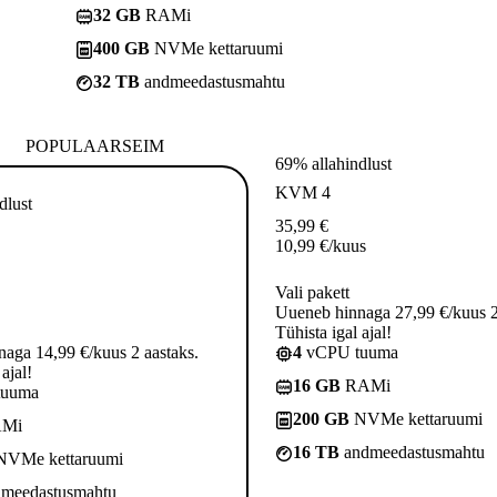
32 GB
RAMi
400 GB
NVMe kettaruumi
32 TB
andmeedastusmahtu
POPULAARSEIM
69% allahindlust
KVM 4
dlust
35,99
€
10,99
€
/kuus
Vali pakett
Uueneb hinnaga 27,99 €/kuus 2
Tühista igal ajal!
aga 14,99 €/kuus 2 aastaks.
4
vCPU tuuma
ajal!
16 GB
RAMi
tuuma
200 GB
NVMe kettaruumi
Mi
16 TB
andmeedastusmahtu
VMe kettaruumi
meedastusmahtu