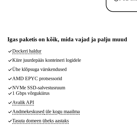
Igas paketis on kõik,
mida vajad
ja palju muud
Dockeri haldur
Kiire juurdepääs konteineri logidele
Ühe klõpsuga värskendused
AMD EPYC protsessorid
NVMe SSD-salvestusruum
1 Gbps võrgukiirus
Avalik API
Andmekeskused
üle kogu maailma
Tasuta domeen üheks aastaks