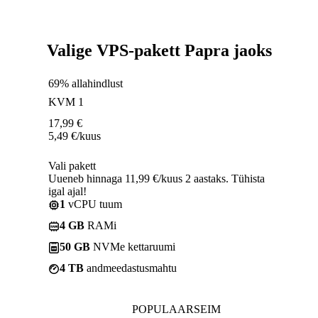
Valige VPS-pakett Papra jaoks
69% allahindlust
KVM 1
17,99
€
5,49
€
/kuus
Vali pakett
Uueneb hinnaga 11,99 €/kuus 2 aastaks. Tühista
igal ajal!
1
vCPU tuum
4 GB
RAMi
50 GB
NVMe kettaruumi
4 TB
andmeedastusmahtu
POPULAARSEIM