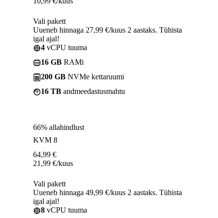
10,99
€
/kuus
Vali pakett
Uueneb hinnaga 27,99 €/kuus 2 aastaks. Tühista
igal ajal!
4
vCPU tuuma
16 GB
RAMi
200 GB
NVMe kettaruumi
16 TB
andmeedastusmahtu
66% allahindlust
KVM 8
64,99
€
21,99
€
/kuus
Vali pakett
Uueneb hinnaga 49,99 €/kuus 2 aastaks. Tühista
igal ajal!
8
vCPU tuuma