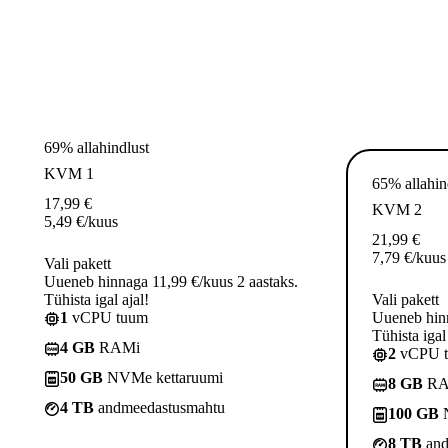
69% allahindlust
KVM 1
65% allahin
17,99
€
KVM 2
5,49
€
/kuus
21,99
€
7,79
€
/kuus
Vali pakett
Uueneb hinnaga 11,99 €/kuus 2 aastaks.
Tühista igal ajal!
Vali pakett
1
vCPU tuum
Uueneb hinn
Tühista igal 
4 GB
RAMi
2
vCPU 
50 GB
NVMe kettaruumi
8 GB
RA
4 TB
andmeedastusmahtu
100 GB
N
8 TB
and