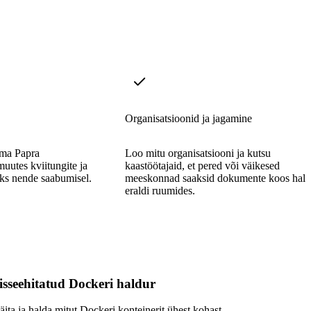
Organisatsioonid ja jagamine
ma Papra
Loo mitu organisatsiooni ja kutsu
muutes kviitungite ja
kaastöötajaid, et pered või väikesed
aks nende saabumisel.
meeskonnad saaksid dokumente koos hall
eraldi ruumides.
isseehitatud Dockeri haldur
äita ja halda mitut Dockeri konteinerit ühest kohast.