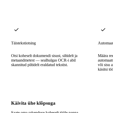
Täistekstiotsing
Automaats
Otsi koheselt dokumendi sisust, siltidelt ja
Määra ree
metaandmetest — sealhulgas OCR-i abil
automaats
skannitud piltidelt eraldatud tekstist.
või sisu 
käsitsi tö
Käivita ühe klõpsuga
Saate oma rakenduse koheselt tööle panna