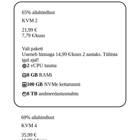
65% allahindlust
KVM 2
21,99
€
7,79
€
/kuus
Vali pakett
Uueneb hinnaga 14,99 €/kuus 2 aastaks. Tühista
igal ajal!
2
vCPU tuuma
8 GB
RAMi
100 GB
NVMe kettaruumi
8 TB
andmeedastusmahtu
69% allahindlust
KVM 4
35,99
€