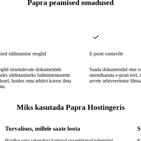
Papra peamised omadused
ed sildistamise reeglid
E-posti vastuvõtt
glid sissetulevate dokumentide
Saada dokumendid otse o
eks sildistamiseks failinimemustrite
sisendkausta e-posti teel, 
alusel, hoides oma arhiivi korras ilma
arvete arhiveerimise lihts
öta.
Miks kasutada Papra Hostingeris
Turvalisus, millele saate loota
S
Hoidke oma rakendusi kaitstud sisseehitatud tulemüüri,
K