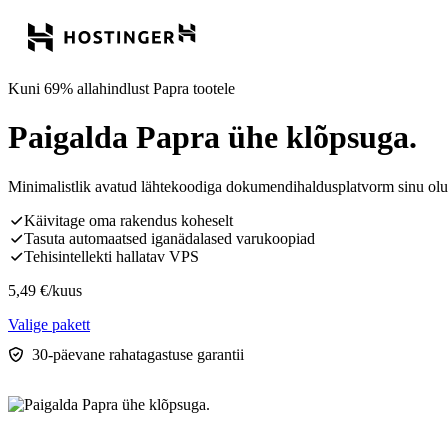
Kuni 69% allahindlust Papra tootele
Paigalda Papra ühe klõpsuga.
Minimalistlik avatud lähtekoodiga dokumendihaldusplatvorm sinu olulis
Käivitage oma rakendus koheselt
Tasuta automaatsed iganädalased varukoopiad
Tehisintellekti hallatav VPS
5,49
€
/kuus
Valige pakett
30-päevane rahatagastuse garantii