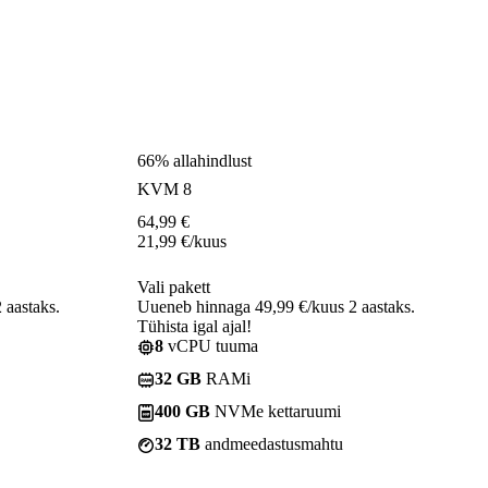
66% allahindlust
KVM 8
64,99
€
21,99
€
/kuus
Vali pakett
 aastaks.
Uueneb hinnaga 49,99 €/kuus 2 aastaks.
Tühista igal ajal!
8
vCPU tuuma
32 GB
RAMi
400 GB
NVMe kettaruumi
32 TB
andmeedastusmahtu