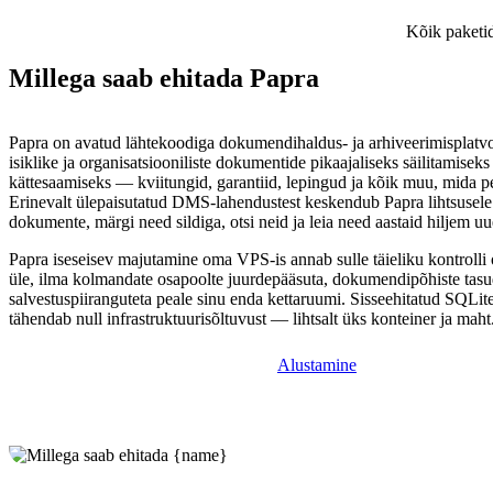
Kõik paketid
Millega saab ehitada Papra
Papra on avatud lähtekoodiga dokumendihaldus- ja arhiveerimisplatv
isiklike ja organisatsiooniliste dokumentide pikaajaliseks säilitamiseks 
kättesaamiseks — kviitungid, garantiid, lepingud ja kõik muu, mida p
Erinevalt ülepaisutatud DMS-lahendustest keskendub Papra lihtsusele:
dokumente, märgi need sildiga, otsi neid ja leia need aastaid hiljem uue
Papra iseseisev majutamine oma VPS-is annab sulle täieliku kontroll
üle, ilma kolmandate osapoolte juurdepääsuta, dokumendipõhiste tasud
salvestuspiiranguteta peale sinu enda kettaruumi. Sisseehitatud SQLi
tähendab null infrastruktuurisõltuvust — lihtsalt üks konteiner ja maht
Alustamine