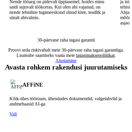
Nende tööaeg on pidevalt tipptasemel, hoides minu
ja ini
saidi sujuvalt töökorras. Kui olen abi vajanud, on
tehisi
nende tehniline tugimeeskond olnud kiire, teadlik ja
Ahjaa,
siiralt abivalmis.
mõõna
asjaos
30-päevane raha tagasi garantii
Proovi seda riskivabalt meie 30-päevase raha tagasi garantiiga.
Lisateabe saamiseks vaata meie
tagasimaksepoliitikat
.
Alustamine
Avasta rohkem rakendusi juurutamiseks
AFFiNE
Kõik-ühes tööruum, ühendades dokumendid, valgetahvlid ja
andmebaasid AI-ga
Vali