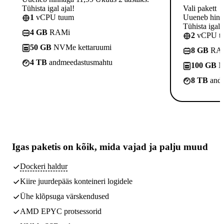
Tühista igal ajal!
Vali pakett
1
vCPU tuum
Uueneb hinna
Tühista igal a
4 GB
RAMi
2
vCPU t
50 GB
NVMe kettaruumi
8 GB
RA
4 TB
andmeedastusmahtu
100 GB
N
8 TB
andm
Igas paketis on kõik,
mida vajad
ja palju muud
Dockeri haldur
Kiire juurdepääs konteineri logidele
Ühe klõpsuga värskendused
AMD EPYC protsessorid