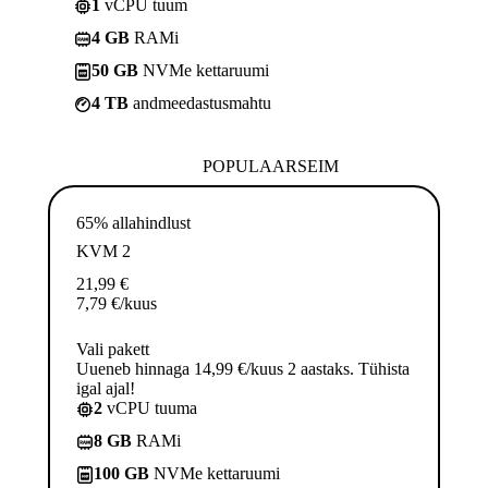
1
vCPU tuum
4 GB
RAMi
50 GB
NVMe kettaruumi
4 TB
andmeedastusmahtu
POPULAARSEIM
65% allahindlust
KVM 2
21,99
€
7,79
€
/kuus
Vali pakett
Uueneb hinnaga 14,99 €/kuus 2 aastaks. Tühista
igal ajal!
2
vCPU tuuma
8 GB
RAMi
100 GB
NVMe kettaruumi