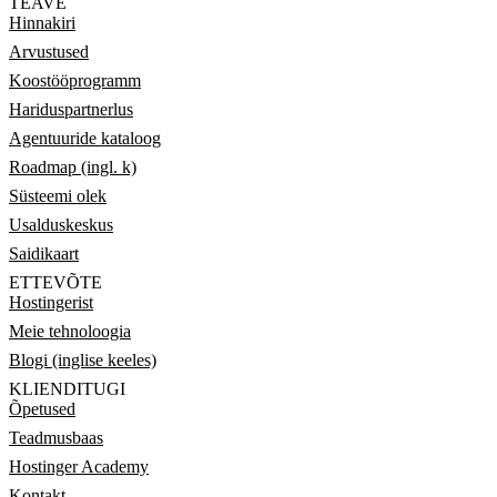
TEAVE
Hinnakiri
Arvustused
Koostööprogramm
Hariduspartnerlus
Agentuuride kataloog
Roadmap (ingl. k)
Süsteemi olek
Usalduskeskus
Saidikaart
ETTEVÕTE
Hostingerist
Meie tehnoloogia
Blogi (inglise keeles)
KLIENDITUGI
Õpetused
Teadmusbaas
Hostinger Academy
Kontakt