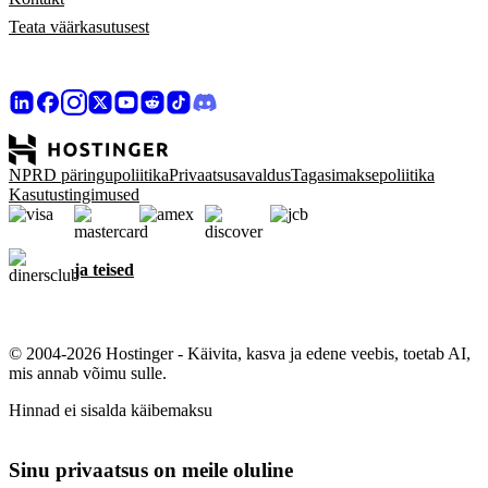
Teata väärkasutusest
NPRD päringupoliitika
Privaatsusavaldus
Tagasimaksepoliitika
Kasutustingimused
ja teised
© 2004-2026 Hostinger - Käivita, kasva ja edene veebis, toetab AI,
mis annab võimu sulle.
Hinnad ei sisalda käibemaksu
Sinu privaatsus on meile oluline