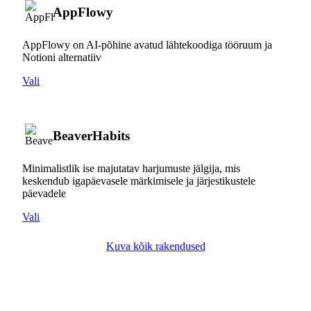
AppFlowy
AppFlowy on AI-põhine avatud lähtekoodiga tööruum ja
Notioni alternatiiv
Vali
BeaverHabits
Minimalistlik ise majutatav harjumuste jälgija, mis
keskendub igapäevasele märkimisele ja järjestikustele
päevadele
Vali
Kuva kõik rakendused