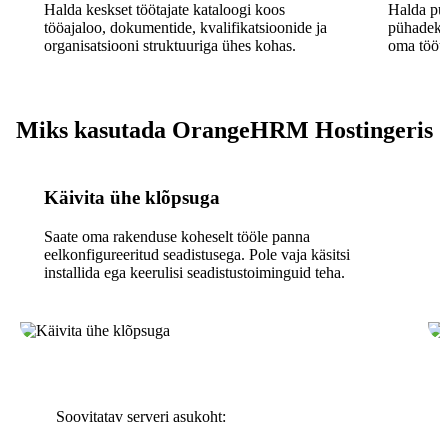
Halda keskset töötajate kataloogi koos
Halda puh
tööajaloo, dokumentide, kvalifikatsioonide ja
pühadekal
organisatsiooni struktuuriga ühes kohas.
oma tööta
Miks kasutada OrangeHRM Hostingeris
Käivita ühe klõpsuga
Saate oma rakenduse koheselt tööle panna
eelkonfigureeritud seadistusega. Pole vaja käsitsi
installida ega keerulisi seadistustoiminguid teha.
Soovitatav serveri asukoht: