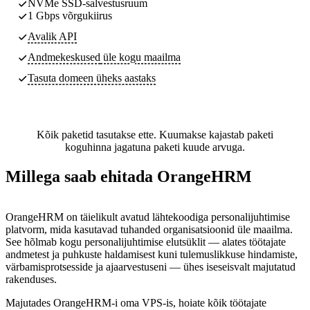
NVMe SSD-salvestusruum
1 Gbps võrgukiirus
Avalik API
Andmekeskused
üle kogu maailma
Tasuta domeen üheks aastaks
Kõik paketid tasutakse ette. Kuumakse kajastab paketi
koguhinna jagatuna paketi kuude arvuga.
Millega saab ehitada OrangeHRM
OrangeHRM on täielikult avatud lähtekoodiga personalijuhtimise
platvorm, mida kasutavad tuhanded organisatsioonid üle maailma.
See hõlmab kogu personalijuhtimise elutsüklit — alates töötajate
andmetest ja puhkuste haldamisest kuni tulemuslikkuse hindamiste,
värbamisprotsesside ja ajaarvestuseni — ühes iseseisvalt majutatud
rakenduses.
Majutades OrangeHRM-i oma VPS-is, hoiate kõik töötajate