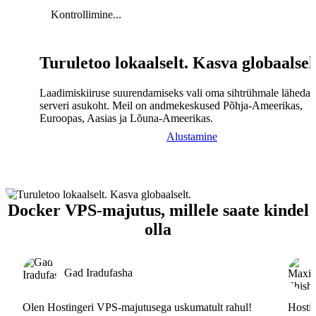
Kontrollimine...
Turuletoo lokaalselt. Kasva globaalsel
Laadimiskiiruse suurendamiseks vali oma sihtrühmale lähedal
serveri asukoht. Meil on andmekeskused Põhja-Ameerikas,
Euroopas, Aasias ja Lõuna-Ameerikas.
Alustamine
Docker VPS-majutus, millele saate kindel
olla
Gad Iradufasha
Olen Hostingeri VPS-majutusega uskumatult rahul!
Hostin