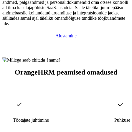
andmed, palgaandmed ja personalidokumendid oma otsese kontrolli
all ilma kasutajapõhiste SaaS-tasudeta. Saate täieliku juurdepääsu
andmebaasile kohandatud aruandluse ja integratsioonide jaoks,
säilitades samal ajal täieliku omandiõiguse tundlike tööjõuandmete
üle.
Alustamine
OrangeHRM peamised omadused
Töötajate juhtimine
Puhkused