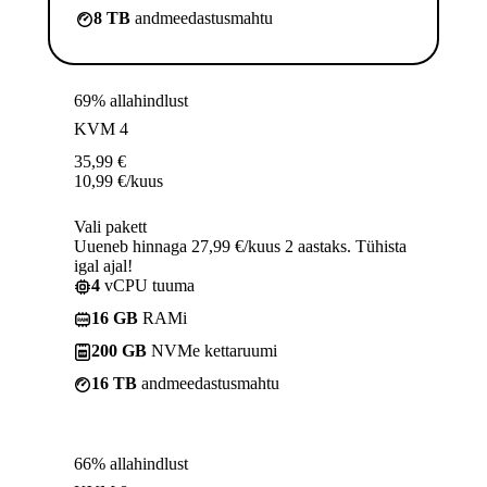
8 TB
andmeedastusmahtu
69% allahindlust
KVM 4
35,99
€
10,99
€
/kuus
Vali pakett
Uueneb hinnaga 27,99 €/kuus 2 aastaks. Tühista
igal ajal!
4
vCPU tuuma
16 GB
RAMi
200 GB
NVMe kettaruumi
16 TB
andmeedastusmahtu
66% allahindlust