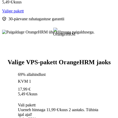
5,49
€
/kuus
Valige pakett
30-päevane rahatagastuse garantii
Valige VPS-pakett OrangeHRM jaoks
69% allahindlust
KVM 1
17,99
€
5,49
€
/kuus
Vali pakett
Uueneb hinnaga 11,99 €/kuus 2 aastaks. Tühista
igal ajal!