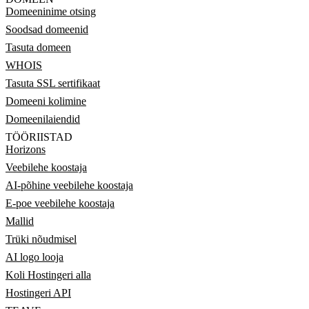
Domeeninime otsing
Soodsad domeenid
Tasuta domeen
WHOIS
Tasuta SSL sertifikaat
Domeeni kolimine
Domeenilaiendid
TÖÖRIISTAD
Horizons
Veebilehe koostaja
AI-põhine veebilehe koostaja
E-poe veebilehe koostaja
Mallid
Trüki nõudmisel
AI logo looja
Koli Hostingeri alla
Hostingeri API