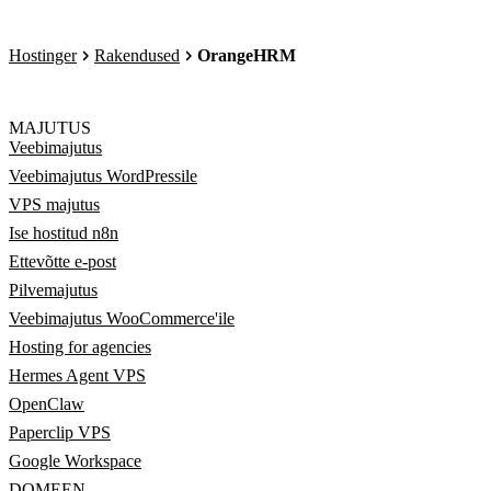
Hostinger
Rakendused
OrangeHRM
MAJUTUS
Veebimajutus
Veebimajutus WordPressile
VPS majutus
Ise hostitud n8n
Ettevõtte e-post
Pilvemajutus
Veebimajutus WooCommerce'ile
Hosting for agencies
Hermes Agent VPS
OpenClaw
Paperclip VPS
Google Workspace
DOMEEN