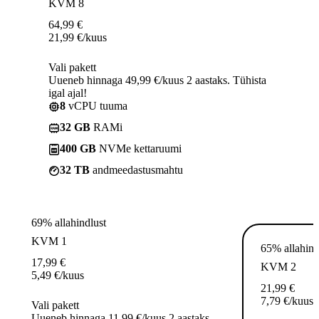
KVM 8
64,99
€
21,99
€
/kuus
Vali pakett
Uueneb hinnaga 49,99 €/kuus 2 aastaks. Tühista
igal ajal!
8
vCPU tuuma
32 GB
RAMi
400 GB
NVMe kettaruumi
32 TB
andmeedastusmahtu
69% allahindlust
KVM 1
65% allahind
17,99
€
KVM 2
5,49
€
/kuus
21,99
€
7,79
€
/kuus
Vali pakett
Uueneb hinnaga 11,99 €/kuus 2 aastaks.