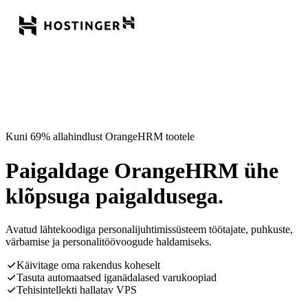
Kuni 69% allahindlust OrangeHRM tootele
Paigaldage OrangeHRM ühe
klõpsuga paigaldusega.
Avatud lähtekoodiga personalijuhtimissüsteem töötajate, puhkuste,
värbamise ja personalitöövoogude haldamiseks.
Käivitage oma rakendus koheselt
Tasuta automaatsed iganädalased varukoopiad
Tehisintellekti hallatav VPS