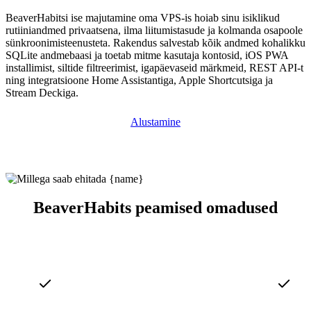
BeaverHabitsi ise majutamine oma VPS-is hoiab sinu isiklikud
rutiiniandmed privaatsena, ilma liitumistasude ja kolmanda osapoole
sünkroonimisteenusteta. Rakendus salvestab kõik andmed kohalikku
SQLite andmebaasi ja toetab mitme kasutaja kontosid, iOS PWA
installimist, siltide filtreerimist, igapäevaseid märkmeid, REST API-t
ning integratsioone Home Assistantiga, Apple Shortcutsiga ja
Stream Deckiga.
Alustamine
BeaverHabits peamised omadused