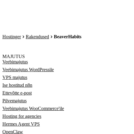
Hostinger
Rakendused
BeaverHabits
MAJUTUS
Veebimajutus
Veebimajutus WordPressile
VPS majutus
Ise hostitud n8n
Ettevõtte e-post
Pilvemajutus
Veebimajutus WooCommerce'ile
Hosting for agencies
Hermes Agent VPS
OpenClaw