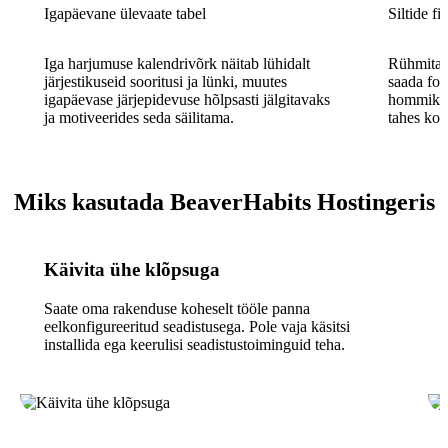
Igapäevane ülevaate tabel
Siltide fi
Iga harjumuse kalendrivõrk näitab lühidalt
Rühmita ja
järjestikuseid sooritusi ja lünki, muutes
saada fok
igapäevase järjepidevuse hõlpsasti jälgitavaks
hommikuru
ja motiveerides seda säilitama.
tahes koh
Miks kasutada BeaverHabits Hostingeris
Käivita ühe klõpsuga
Saate oma rakenduse koheselt tööle panna
eelkonfigureeritud seadistusega. Pole vaja käsitsi
installida ega keerulisi seadistustoiminguid teha.