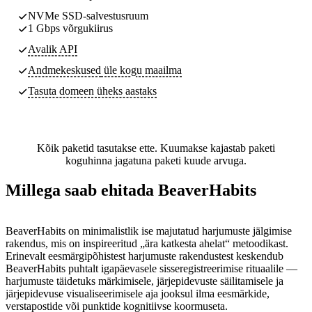
NVMe SSD-salvestusruum
1 Gbps võrgukiirus
Avalik API
Andmekeskused
üle kogu maailma
Tasuta domeen üheks aastaks
Kõik paketid tasutakse ette. Kuumakse kajastab paketi
koguhinna jagatuna paketi kuude arvuga.
Millega saab ehitada BeaverHabits
BeaverHabits on minimalistlik ise majutatud harjumuste jälgimise
rakendus, mis on inspireeritud „ära katkesta ahelat“ metoodikast.
Erinevalt eesmärgipõhistest harjumuste rakendustest keskendub
BeaverHabits puhtalt igapäevasele sisseregistreerimise rituaalile —
harjumuste täidetuks märkimisele, järjepidevuste säilitamisele ja
järjepidevuse visualiseerimisele aja jooksul ilma eesmärkide,
verstapostide või punktide kognitiivse koormuseta.