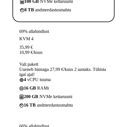
100 GB
NVMe kettaruumi
8 TB
andmeedastusmahtu
69% allahindlust
KVM 4
35,99
€
10,99
€
/kuus
Vali pakett
Uueneb hinnaga 27,99 €/kuus 2 aastaks. Tühista
igal ajal!
4
vCPU tuuma
16 GB
RAMi
200 GB
NVMe kettaruumi
16 TB
andmeedastusmahtu
66% allahindlust