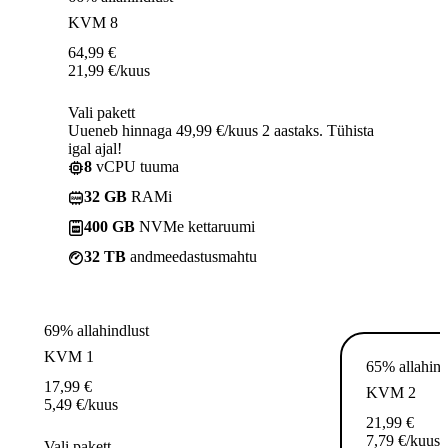
KVM 8
64,99
€
21,99
€
/kuus
Vali pakett
Uueneb hinnaga 49,99 €/kuus 2 aastaks. Tühista
igal ajal!
8
vCPU tuuma
32 GB
RAMi
400 GB
NVMe kettaruumi
32 TB
andmeedastusmahtu
69% allahindlust
KVM 1
65% allahind
17,99
€
KVM 2
5,49
€
/kuus
21,99
€
7,79
€
/kuus
Vali pakett