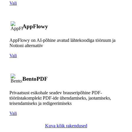
Vali
AppFlowy
AppFlowy on AI-põhine avatud lähtekoodiga tööruum ja
Notioni alternatiiv
Vali
BentoPDF
Privaatsust esikohale seadev brauseripõhine PDF-
tööriistakomplekt PDF-ide ühendamiseks, jaotamiseks,
teisendamiseks ja redigeerimiseks
Vali
Kuva kõik rakendused