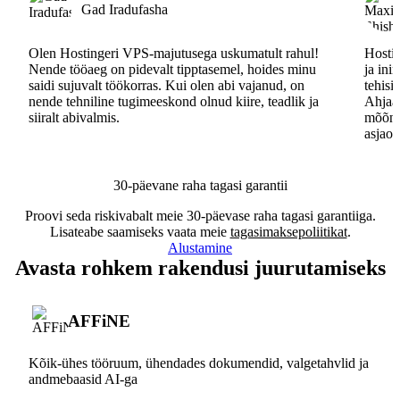
Gad Iradufasha
Olen Hostingeri VPS-majutusega uskumatult rahul!
Hostin
Nende tööaeg on pidevalt tipptasemel, hoides minu
ja ini
saidi sujuvalt töökorras. Kui olen abi vajanud, on
tehisi
nende tehniline tugimeeskond olnud kiire, teadlik ja
Ahjaa,
siiralt abivalmis.
mõõna
asjaos
30-päevane raha tagasi garantii
Proovi seda riskivabalt meie 30-päevase raha tagasi garantiiga.
Lisateabe saamiseks vaata meie
tagasimaksepoliitikat
.
Alustamine
Avasta rohkem rakendusi juurutamiseks
AFFiNE
Kõik-ühes tööruum, ühendades dokumendid, valgetahvlid ja
andmebaasid AI-ga