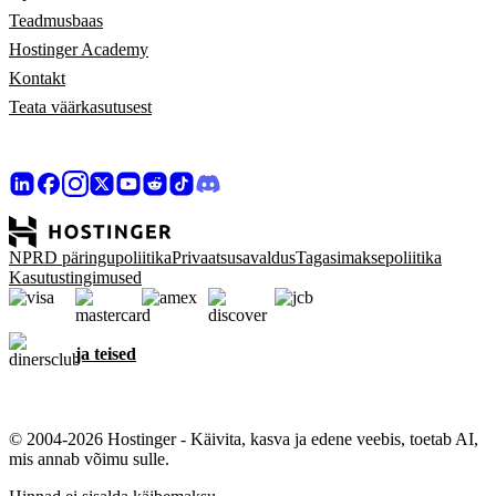
Teadmusbaas
Hostinger Academy
Kontakt
Teata väärkasutusest
NPRD päringupoliitika
Privaatsusavaldus
Tagasimaksepoliitika
Kasutustingimused
ja teised
© 2004-2026 Hostinger - Käivita, kasva ja edene veebis, toetab AI,
mis annab võimu sulle.