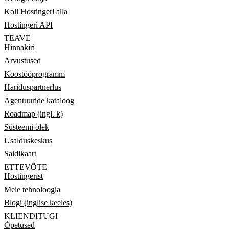
Koli Hostingeri alla
Hostingeri API
TEAVE
Hinnakiri
Arvustused
Koostööprogramm
Hariduspartnerlus
Agentuuride kataloog
Roadmap (ingl. k)
Süsteemi olek
Usalduskeskus
Saidikaart
ETTEVÕTE
Hostingerist
Meie tehnoloogia
Blogi (inglise keeles)
KLIENDITUGI
Õpetused