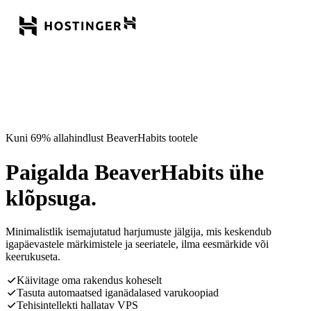
Kuni 69% allahindlust BeaverHabits tootele
Paigalda BeaverHabits ühe
klõpsuga.
Minimalistlik isemajutatud harjumuste jälgija, mis keskendub
igapäevastele märkimistele ja seeriatele, ilma eesmärkide või
keerukuseta.
Käivitage oma rakendus koheselt
Tasuta automaatsed iganädalased varukoopiad
Tehisintellekti hallatav VPS