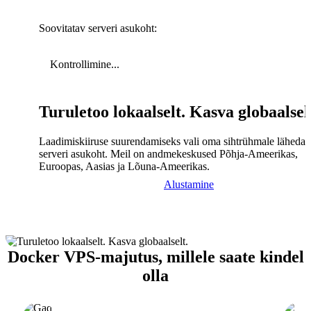
Soovitatav serveri asukoht:
Kontrollimine...
Turuletoo lokaalselt. Kasva globaalsel
Laadimiskiiruse suurendamiseks vali oma sihtrühmale lähedal
serveri asukoht. Meil on andmekeskused Põhja-Ameerikas,
Euroopas, Aasias ja Lõuna-Ameerikas.
Alustamine
Docker VPS-majutus, millele saate kindel
olla