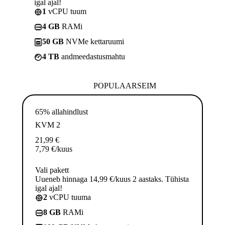
igal ajal!
1
vCPU tuum
4 GB
RAMi
50 GB
NVMe kettaruumi
4 TB
andmeedastusmahtu
POPULAARSEIM
65% allahindlust
KVM 2
21,99
€
7,79
€
/kuus
Vali pakett
Uueneb hinnaga 14,99 €/kuus 2 aastaks. Tühista
igal ajal!
2
vCPU tuuma
8 GB
RAMi