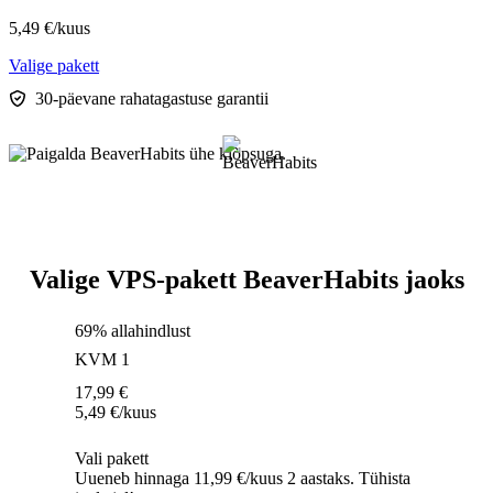
5,49
€
/kuus
Valige pakett
30-päevane rahatagastuse garantii
Valige VPS-pakett BeaverHabits jaoks
69% allahindlust
KVM 1
17,99
€
5,49
€
/kuus
Vali pakett
Uueneb hinnaga 11,99 €/kuus 2 aastaks. Tühista