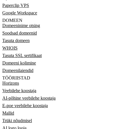
Paperclip VPS
Google Workspace
DOMEEN
Domeeninime otsing
Soodsad domeenid
Tasuta domeen
WHOIS
Tasuta SSL sertifikaat
Domeeni kolimine
Domeenilaiendid
TÖÖRIISTAD
Horizons
Veebilehe koostaja
AI-põhine veebilehe koostaja
E-poe veebilehe koostaja
Mallid
Trüki nõudmisel
AI logo looja