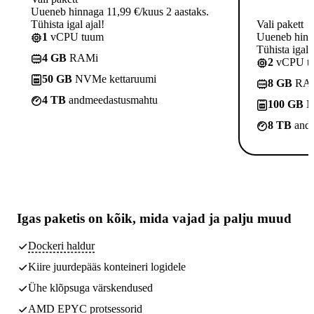
Uueneb hinnaga 11,99 €/kuus 2 aastaks.
Tühista igal ajal!
Vali pakett
1
vCPU tuum
Uueneb hinna
Tühista igal a
4 GB
RAMi
2
vCPU t
50 GB
NVMe kettaruumi
8 GB
RA
4 TB
andmeedastusmahtu
100 GB
N
8 TB
andm
Igas paketis on kõik,
mida vajad
ja palju muud
Dockeri haldur
Kiire juurdepääs konteineri logidele
Ühe klõpsuga värskendused
AMD EPYC protsessorid