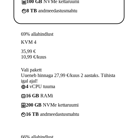
100 GB
NVMe kettaruumi
8 TB
andmeedastusmahtu
69% allahindlust
KVM 4
35,99
€
10,99
€
/kuus
Vali pakett
Uueneb hinnaga 27,99 €/kuus 2 aastaks. Tühista
igal ajal!
4
vCPU tuuma
16 GB
RAMi
200 GB
NVMe kettaruumi
16 TB
andmeedastusmahtu
66% allahindlust