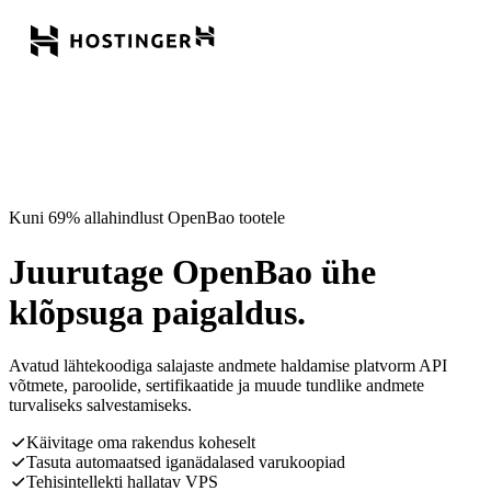
Kuni 69% allahindlust OpenBao tootele
Juurutage OpenBao ühe
klõpsuga paigaldus.
Avatud lähtekoodiga salajaste andmete haldamise platvorm API
võtmete, paroolide, sertifikaatide ja muude tundlike andmete
turvaliseks salvestamiseks.
Käivitage oma rakendus koheselt
Tasuta automaatsed iganädalased varukoopiad
Tehisintellekti hallatav VPS