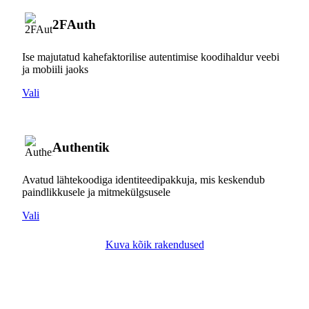
2FAuth
Ise majutatud kahefaktorilise autentimise koodihaldur veebi
ja mobiili jaoks
Vali
Authentik
Avatud lähtekoodiga identiteedipakkuja, mis keskendub
paindlikkusele ja mitmekülgsusele
Vali
Kuva kõik rakendused