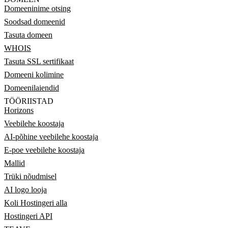
Domeeninime otsing
Soodsad domeenid
Tasuta domeen
WHOIS
Tasuta SSL sertifikaat
Domeeni kolimine
Domeenilaiendid
TÖÖRIISTAD
Horizons
Veebilehe koostaja
AI-põhine veebilehe koostaja
E-poe veebilehe koostaja
Mallid
Trüki nõudmisel
AI logo looja
Koli Hostingeri alla
Hostingeri API