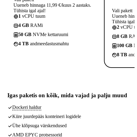
Uueneb hinnaga 11,99 €/kuus 2 aastaks.
Tühista igal ajal!
Vali pakett
1
vCPU tuum
Uueneb hinna
Tühista igal a
4 GB
RAMi
2
vCPU t
50 GB
NVMe kettaruumi
8 GB
RA
4 TB
andmeedastusmahtu
100 GB
N
8 TB
andm
Igas paketis on kõik,
mida vajad
ja palju muud
Dockeri haldur
Kiire juurdepääs konteineri logidele
Ühe klõpsuga värskendused
AMD EPYC protsessorid