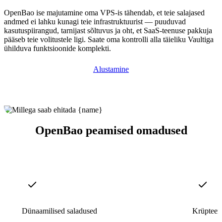
OpenBao ise majutamine oma VPS-is tähendab, et teie salajased
andmed ei lahku kunagi teie infrastruktuurist — puuduvad
kasutuspiirangud, tarnijast sõltuvus ja oht, et SaaS-teenuse pakkuja
pääseb teie volitustele ligi. Saate oma kontrolli alla täieliku Vaultiga
ühilduva funktsioonide komplekti.
Alustamine
OpenBao peamised omadused
Dünaamilised saladused
Krüpteeri