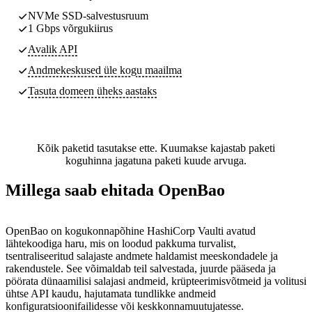
NVMe SSD-salvestusruum
1 Gbps võrgukiirus
Avalik API
Andmekeskused
üle kogu maailma
Tasuta domeen üheks aastaks
Kõik paketid tasutakse ette. Kuumakse kajastab paketi
koguhinna jagatuna paketi kuude arvuga.
Millega saab ehitada OpenBao
OpenBao on kogukonnapõhine HashiCorp Vaulti avatud
lähtekoodiga haru, mis on loodud pakkuma turvalist,
tsentraliseeritud salajaste andmete haldamist meeskondadele ja
rakendustele. See võimaldab teil salvestada, juurde pääseda ja
pöörata dünaamilisi salajasi andmeid, krüpteerimisvõtmeid ja volitusi
ühtse API kaudu, hajutamata tundlikke andmeid
konfiguratsioonifailidesse või keskkonnamuutujatesse.