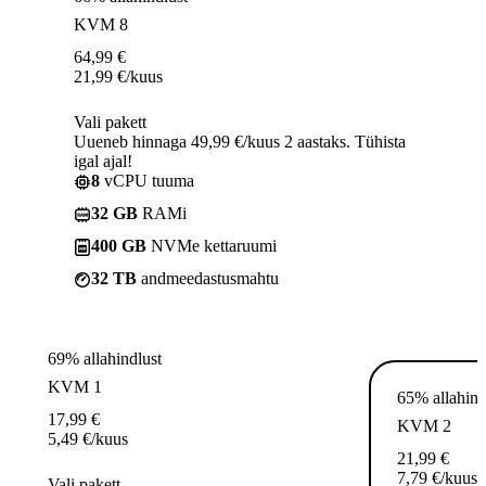
KVM 8
64,99
€
21,99
€
/kuus
Vali pakett
Uueneb hinnaga 49,99 €/kuus 2 aastaks. Tühista
igal ajal!
8
vCPU tuuma
32 GB
RAMi
400 GB
NVMe kettaruumi
32 TB
andmeedastusmahtu
69% allahindlust
KVM 1
65% allahind
17,99
€
KVM 2
5,49
€
/kuus
21,99
€
7,79
€
/kuus
Vali pakett