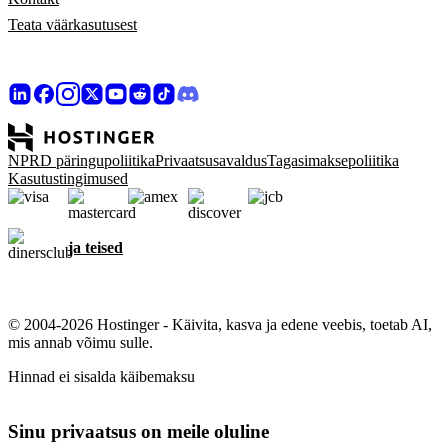
Teata väärkasutusest
NPRD päringupoliitika
Privaatsusavaldus
Tagasimaksepoliitika
Kasutustingimused
ja teised
© 2004-2026 Hostinger - Käivita, kasva ja edene veebis, toetab AI,
mis annab võimu sulle.
Hinnad ei sisalda käibemaksu
Sinu privaatsus on meile oluline