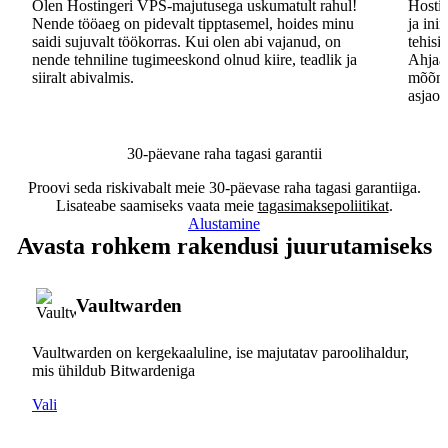
Olen Hostingeri VPS-majutusega uskumatult rahul!
Hostin
Nende tööaeg on pidevalt tipptasemel, hoides minu
ja ini
saidi sujuvalt töökorras. Kui olen abi vajanud, on
tehisi
nende tehniline tugimeeskond olnud kiire, teadlik ja
Ahjaa,
siiralt abivalmis.
mõõna
asjaos
30-päevane raha tagasi garantii
Proovi seda riskivabalt meie 30-päevase raha tagasi garantiiga.
Lisateabe saamiseks vaata meie
tagasimaksepoliitikat
.
Alustamine
Avasta rohkem rakendusi juurutamiseks
Vaultwarden
Vaultwarden on kergekaaluline, ise majutatav paroolihaldur,
mis ühildub Bitwardeniga
Vali