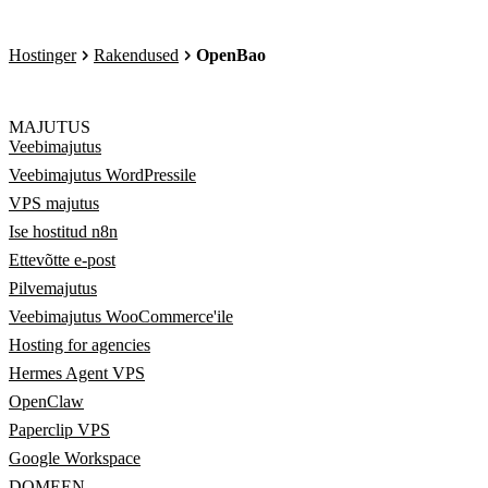
Hostinger
Rakendused
OpenBao
MAJUTUS
Veebimajutus
Veebimajutus WordPressile
VPS majutus
Ise hostitud n8n
Ettevõtte e-post
Pilvemajutus
Veebimajutus WooCommerce'ile
Hosting for agencies
Hermes Agent VPS
OpenClaw
Paperclip VPS
Google Workspace
DOMEEN