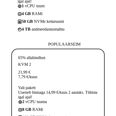
igal ajal!
1
vCPU tuum
4 GB
RAMi
50 GB
NVMe kettaruumi
4 TB
andmeedastusmahtu
POPULAARSEIM
65% allahindlust
KVM 2
21,99
€
7,79
€
/kuus
Vali pakett
Uueneb hinnaga 14,99 €/kuus 2 aastaks. Tühista
igal ajal!
2
vCPU tuuma
8 GB
RAMi