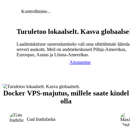
Kontrollimine...
Turuletoo lokaalselt. Kasva globaalsel
Laadimiskiiruse suurendamiseks vali oma sihtrühmale lähedal
serveri asukoht. Meil on andmekeskused Põhja-Ameerikas,
Euroopas, Aasias ja Lõuna-Ameerikas.
Alustamine
Docker VPS-majutus, millele saate kindel
olla
Gad Iradufasha