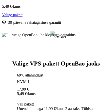
5,49
€
/kuus
Valige pakett
30-päevane rahatagastuse garantii
Valige VPS-pakett OpenBao jaoks
69% allahindlust
KVM 1
17,99
€
5,49
€
/kuus
Vali pakett
Uueneb hinnaga 11,99 €/kuus 2 aastaks. Tühista