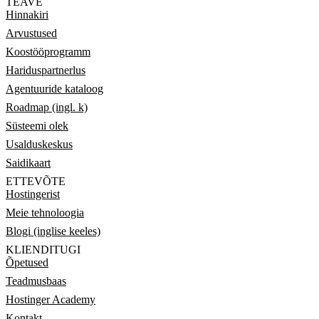
TEAVE
Hinnakiri
Arvustused
Koostööprogramm
Hariduspartnerlus
Agentuuride kataloog
Roadmap (ingl. k)
Süsteemi olek
Usalduskeskus
Saidikaart
ETTEVÕTE
Hostingerist
Meie tehnoloogia
Blogi (inglise keeles)
KLIENDITUGI
Õpetused
Teadmusbaas
Hostinger Academy
Kontakt