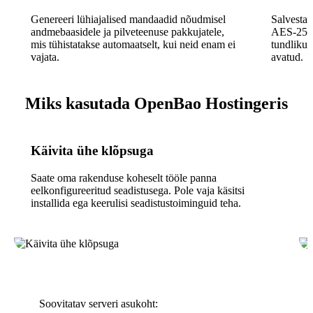
Genereeri lühiajalised mandaadid nõudmisel
Salvesta 
andmebaasidele ja pilveteenuse pakkujatele,
AES-256-
mis tühistatakse automaatselt, kui neid enam ei
tundlikud
vajata.
avatud.
Miks kasutada OpenBao Hostingeris
Käivita ühe klõpsuga
Saate oma rakenduse koheselt tööle panna
eelkonfigureeritud seadistusega. Pole vaja käsitsi
installida ega keerulisi seadistustoiminguid teha.
Soovitatav serveri asukoht: