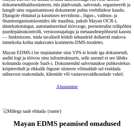
dokumendihaldussüsteem, mis jäädvustab, salvestab, organiseerib ja
hangib sinu organisatsiooni dokumente puhta veebiliidese kaudu.
Djangole ehitatud ja kasutuses tervishoiu-, õigus-, valitsus- ja
finantsorganisatsioonides üle maailma, pakub Mayan OCR-i,
täistekstiotsingut, automatiseeritud töövooge, peeneteralist rollipõhist
juurdepääsukontrolli, versiooniajalugu ja metaandmepõhiseid kaustu
— funktsioone, mida tavaliselt leidub tuhandeid dollareid maksva
istmekoha kohta maksvates kommerts-DMS-toodetes.
Mayan EDMS-i ise majutamine sinu VPS-is hoiab iga dokumendi,
auditi logi ja töövoo sinu infrastruktuuris, selle asemel et see läbiks
kolmanda osapoole SaaS-i. Dokumendid salvestatakse puhkeolekus
krüpteeritult ja rikkalik õiguste süsteem võimaldab sul eraldada
nähtavust osakondade, klientide või vastavusvaldkondade vahel.
Alustamine
Mayan EDMS peamised omadused