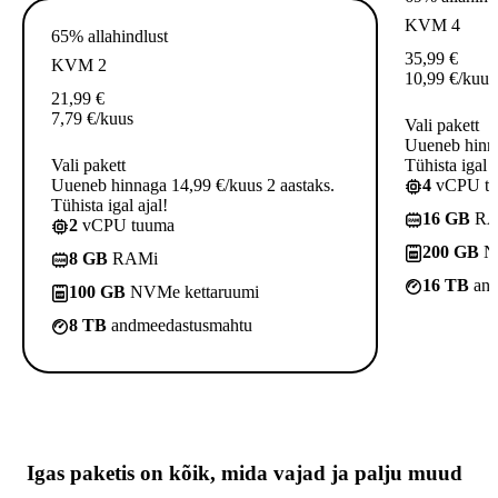
KVM 4
65% allahindlust
35,99
€
KVM 2
10,99
€
/kuus
21,99
€
7,79
€
/kuus
Vali pakett
Uueneb hinna
Vali pakett
Tühista igal a
Uueneb hinnaga 14,99 €/kuus 2 aastaks.
4
vCPU t
Tühista igal ajal!
16 GB
RA
2
vCPU tuuma
200 GB
NV
8 GB
RAMi
16 TB
and
100 GB
NVMe kettaruumi
8 TB
andmeedastusmahtu
Igas paketis on kõik,
mida vajad
ja palju muud