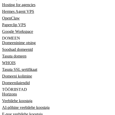
Hosting for agencies
Hermes Agent VPS
OpenClaw
Paperclip VPS
Google Workspace
DOMEEN
Domeeninime otsing
Soodsad domeenid
Tasuta domeen
WHOIS
Tasuta SSL sertifikaat
Domeeni kolimine
Domeenilaiendid
TÖÖRIISTAD
Horizons
Veebilehe koostaja
AI-põhine veebilehe koostaja
E-poe veebilehe koostaja