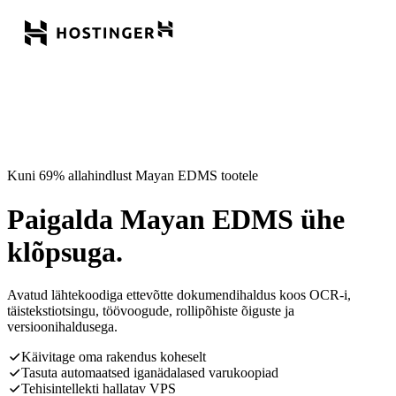
Kuni 69% allahindlust Mayan EDMS tootele
Paigalda Mayan EDMS ühe
klõpsuga.
Avatud lähtekoodiga ettevõtte dokumendihaldus koos OCR-i,
täistekstiotsingu, töövoogude, rollipõhiste õiguste ja
versioonihaldusega.
Käivitage oma rakendus koheselt
Tasuta automaatsed iganädalased varukoopiad
Tehisintellekti hallatav VPS