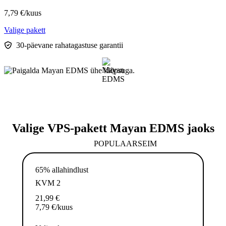
7,79
€
/kuus
Valige pakett
30-päevane rahatagastuse garantii
Valige VPS-pakett Mayan EDMS jaoks
POPULAARSEIM
65% allahindlust
KVM 2
21,99
€
7,79
€
/kuus