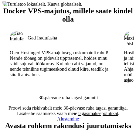
Docker VPS-majutus, millele saate kindel
olla
Gad Iradufasha
Olen Hostingeri VPS-majutusega uskumatult rahul!
Hostin
Nende tööaeg on pidevalt tipptasemel, hoides minu
ja ini
saidi sujuvalt töökorras. Kui olen abi vajanud, on
tehisi
nende tehniline tugimeeskond olnud kiire, teadlik ja
Ahjaa,
siiralt abivalmis.
mõõna
asjaos
30-päevane raha tagasi garantii
Proovi seda riskivabalt meie 30-päevase raha tagasi garantiiga.
Lisateabe saamiseks vaata meie
tagasimaksepoliitikat
.
Alustamine
Avasta rohkem rakendusi juurutamiseks