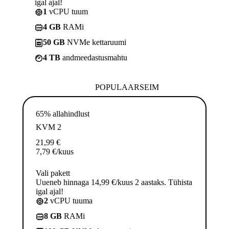
igal ajal!
1
vCPU tuum
4 GB
RAMi
50 GB
NVMe kettaruumi
4 TB
andmeedastusmahtu
POPULAARSEIM
65% allahindlust
KVM 2
21,99
€
7,79
€
/kuus
Vali pakett
Uueneb hinnaga 14,99 €/kuus 2 aastaks. Tühista
igal ajal!
2
vCPU tuuma
8 GB
RAMi