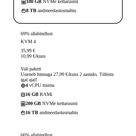
100 GB
NVMe kettaruumi
8 TB
andmeedastusmahtu
69% allahindlust
KVM 4
35,99
€
10,99
€
/kuus
Vali pakett
Uueneb hinnaga 27,99 €/kuus 2 aastaks. Tühista
igal ajal!
4
vCPU tuuma
16 GB
RAMi
200 GB
NVMe kettaruumi
16 TB
andmeedastusmahtu
66% allahindlust