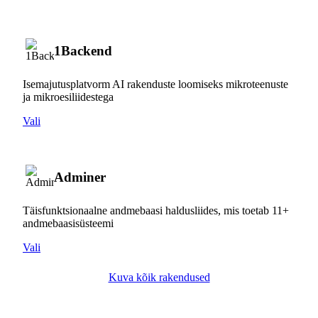
1Backend
Isemajutusplatvorm AI rakenduste loomiseks mikroteenuste
ja mikroesiliidestega
Vali
Adminer
Täisfunktsionaalne andmebaasi haldusliides, mis toetab 11+
andmebaasisüsteemi
Vali
Kuva kõik rakendused