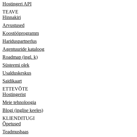
Hostingeri API
TEAVE
Hinnakiri
Arvustused
Koostööprogramm
Hariduspartnerlus
Agentuuride kataloog
Roadmap (ingl. k)
Süsteemi olek
Usalduskeskus
Saidikaart
ETTEVÕTE
Hostingerist
Meie tehnoloogia
Blogi (inglise keeles)
KLIENDITUGI
Õpetused
Teadmusbaas