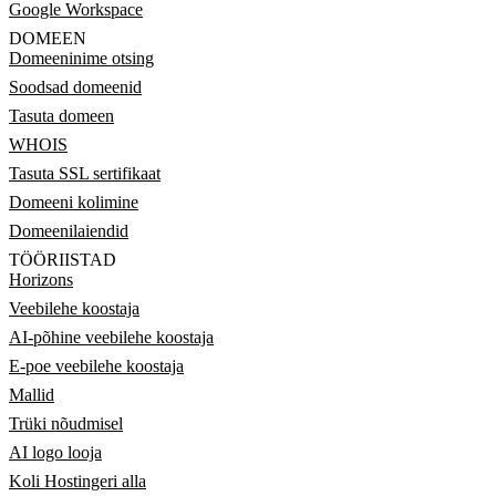
Google Workspace
DOMEEN
Domeeninime otsing
Soodsad domeenid
Tasuta domeen
WHOIS
Tasuta SSL sertifikaat
Domeeni kolimine
Domeenilaiendid
TÖÖRIISTAD
Horizons
Veebilehe koostaja
AI-põhine veebilehe koostaja
E-poe veebilehe koostaja
Mallid
Trüki nõudmisel
AI logo looja
Koli Hostingeri alla