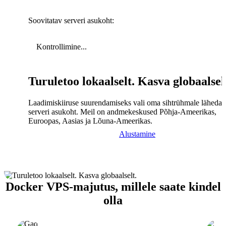
Soovitatav serveri asukoht:
Kontrollimine...
Turuletoo lokaalselt. Kasva globaalsel
Laadimiskiiruse suurendamiseks vali oma sihtrühmale lähedal
serveri asukoht. Meil on andmekeskused Põhja-Ameerikas,
Euroopas, Aasias ja Lõuna-Ameerikas.
Alustamine
Docker VPS-majutus, millele saate kindel
olla