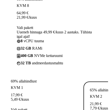
KVM 8
64,99
€
21,99
€
/kuus
Vali pakett
Uueneb hinnaga 49,99 €/kuus 2 aastaks. Tühista
igal ajal!
8
vCPU tuuma
32 GB
RAMi
400 GB
NVMe kettaruumi
32 TB
andmeedastusmahtu
69% allahindlust
KVM 1
65% allahind
17,99
€
KVM 2
5,49
€
/kuus
21,99
€
7,79
€
/kuus
Vali pakett