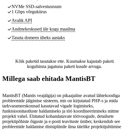
NVMe SSD-salvestusruum
1 Gbps võrgukiirus
Avalik API
Andmekeskused
üle kogu maailma
Tasuta domeen üheks aastaks
Kõik paketid tasutakse ette. Kuumakse kajastab paketi
koguhinna jagatuna paketi kuude arvuga.
Millega saab ehitada MantisBT
MantisBT (Mantis veajälgija) on pikaajaline avatud lähtekoodiga
probleemide jälgimise süsteem, mis on kirjutatud PHP-s ja mida
tarkvarameeskonnad kasutavad vigade logimiseks,
funktsioonitaotluste haldamiseks ja töö koordineerimiseks mitme
projekti vahel. Ehitatud kohandatavate töövoogude, detailsete
projektipõhiste õiguste ja e-posti teavituste ümber, keskendub see
probleemide haldamise distsipliinile ilma täielike projektijuhtimise