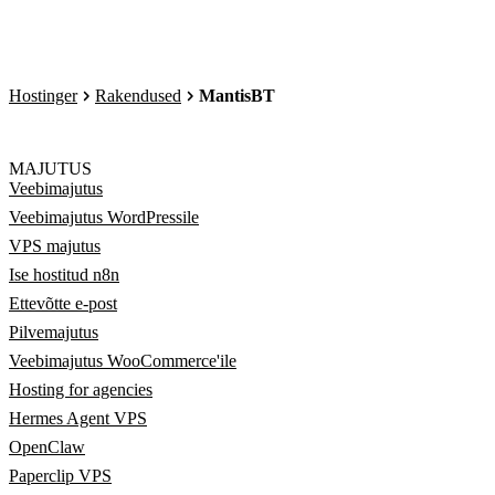
Hostinger
Rakendused
MantisBT
MAJUTUS
Veebimajutus
Veebimajutus WordPressile
VPS majutus
Ise hostitud n8n
Ettevõtte e-post
Pilvemajutus
Veebimajutus WooCommerce'ile
Hosting for agencies
Hermes Agent VPS
OpenClaw
Paperclip VPS