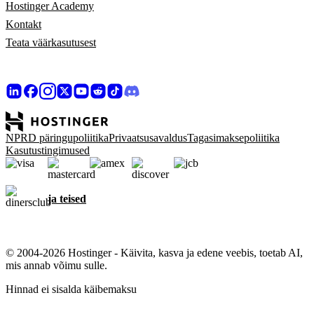
Hostinger Academy
Kontakt
Teata väärkasutusest
NPRD päringupoliitika
Privaatsusavaldus
Tagasimaksepoliitika
Kasutustingimused
ja teised
© 2004-2026 Hostinger - Käivita, kasva ja edene veebis, toetab AI,
mis annab võimu sulle.
Hinnad ei sisalda käibemaksu