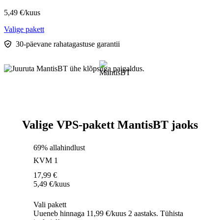
5,49
€
/kuus
Valige pakett
30-päevane rahatagastuse garantii
Valige VPS-pakett MantisBT jaoks
69% allahindlust
KVM 1
17,99
€
5,49
€
/kuus
Vali pakett
Uueneb hinnaga 11,99 €/kuus 2 aastaks. Tühista