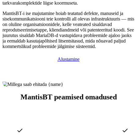
tarkvarakomplektide liigse koormuseta.
MantisBT-i ise majutamine hoiab teatatud defekte, manuseid ja
sisekommunikatsiooni teie kontrolli all olevas infrastruktuuris — mis
on oluline organisatsioonidele, kelle veateated sisaldavad
reprodutseerimisetappe, kliendiandmeid või patenteeritud koodi. See
juurutus sisaldab MariaDB-d vastupidava probleemide ajaloo jaoks
ja eemaldab kasutajapõhised litsentsitasud, mida nõuavad paljud
kommertslikud probleemide jälgimise süsteemid.
Alustamine
MantisBT peamised omadused