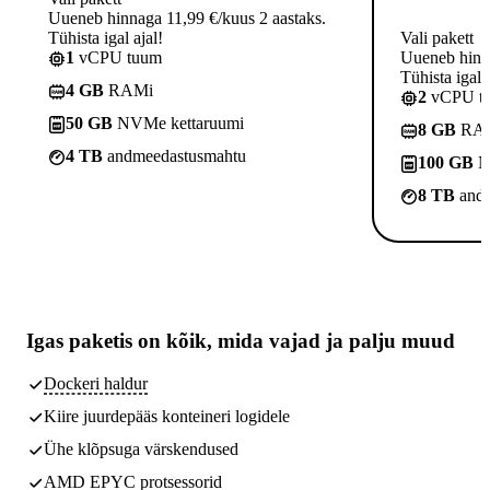
Uueneb hinnaga 11,99 €/kuus 2 aastaks.
Tühista igal ajal!
Vali pakett
1
vCPU tuum
Uueneb hinna
Tühista igal a
4 GB
RAMi
2
vCPU t
50 GB
NVMe kettaruumi
8 GB
RA
4 TB
andmeedastusmahtu
100 GB
N
8 TB
andm
Igas paketis on kõik,
mida vajad
ja palju muud
Dockeri haldur
Kiire juurdepääs konteineri logidele
Ühe klõpsuga värskendused
AMD EPYC protsessorid