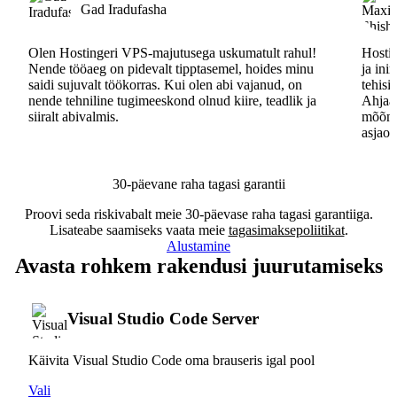
Gad Iradufasha
Olen Hostingeri VPS-majutusega uskumatult rahul!
Hostin
Nende tööaeg on pidevalt tipptasemel, hoides minu
ja ini
saidi sujuvalt töökorras. Kui olen abi vajanud, on
tehisi
nende tehniline tugimeeskond olnud kiire, teadlik ja
Ahjaa,
siiralt abivalmis.
mõõna
asjaos
30-päevane raha tagasi garantii
Proovi seda riskivabalt meie 30-päevase raha tagasi garantiiga.
Lisateabe saamiseks vaata meie
tagasimaksepoliitikat
.
Alustamine
Avasta rohkem rakendusi juurutamiseks
Visual Studio Code Server
Käivita Visual Studio Code oma brauseris igal pool
Vali