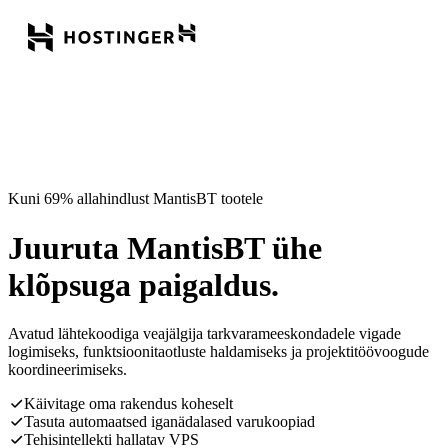
Kuni 69% allahindlust MantisBT tootele
Juuruta MantisBT ühe
klõpsuga paigaldus.
Avatud lähtekoodiga veajälgija tarkvarameeskondadele vigade
logimiseks, funktsioonitaotluste haldamiseks ja projektitöövoogude
koordineerimiseks.
Käivitage oma rakendus koheselt
Tasuta automaatsed iganädalased varukoopiad
Tehisintellekti hallatav VPS