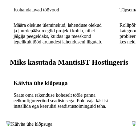
Kohandatavad töövood
Täpsemad
Määra olekute üleminekud, lahenduse olekud
Rollipõhi
ja juurdepääsureeglid projekti kohta, nii et
kategoori
jälgija peegeldaks, kuidas iga meeskond
probleemi
tegelikult tööd aruandest lahenduseni liigutab.
kes neid 
Miks kasutada MantisBT Hostingeris
Käivita ühe klõpsuga
Saate oma rakenduse koheselt tööle panna
eelkonfigureeritud seadistusega. Pole vaja käsitsi
installida ega keerulisi seadistustoiminguid teha.