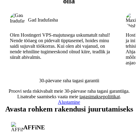
olla
Gad Iradufasha
Olen Hostingeri VPS-majutusega uskumatult rahul!
Hostin
Nende tööaeg on pidevalt tipptasemel, hoides minu
ja ini
saidi sujuvalt töökorras. Kui olen abi vajanud, on
tehisi
nende tehniline tugimeeskond olnud kiire, teadlik ja
Ahjaa,
siiralt abivalmis.
mõõna
asjaos
30-päevane raha tagasi garantii
Proovi seda riskivabalt meie 30-päevase raha tagasi garantiiga.
Lisateabe saamiseks vaata meie
tagasimaksepoliitikat
.
Alustamine
Avasta rohkem rakendusi juurutamiseks
AFFiNE