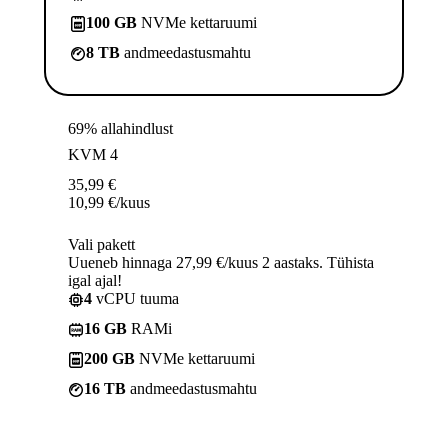
100 GB
NVMe kettaruumi
8 TB
andmeedastusmahtu
69% allahindlust
KVM 4
35,99
€
10,99
€
/kuus
Vali pakett
Uueneb hinnaga 27,99 €/kuus 2 aastaks. Tühista
igal ajal!
4
vCPU tuuma
16 GB
RAMi
200 GB
NVMe kettaruumi
16 TB
andmeedastusmahtu