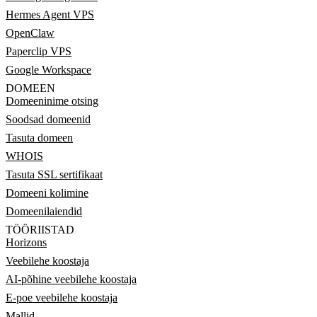
Hermes Agent VPS
OpenClaw
Paperclip VPS
Google Workspace
DOMEEN
Domeeninime otsing
Soodsad domeenid
Tasuta domeen
WHOIS
Tasuta SSL sertifikaat
Domeeni kolimine
Domeenilaiendid
TÖÖRIISTAD
Horizons
Veebilehe koostaja
AI-põhine veebilehe koostaja
E-poe veebilehe koostaja
Mallid