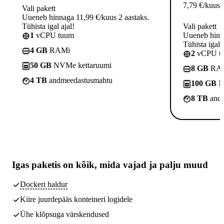
7,79
€
/kuus
Vali pakett
Uueneb hinnaga 11,99 €/kuus 2 aastaks.
Tühista igal ajal!
Vali pakett
1
vCPU tuum
Uueneb hinna
Tühista igal a
4 GB
RAMi
2
vCPU t
50 GB
NVMe kettaruumi
8 GB
RA
4 TB
andmeedastusmahtu
100 GB
N
8 TB
andm
Igas paketis on kõik,
mida vajad
ja palju muud
Dockeri haldur
Kiire juurdepääs konteineri logidele
Ühe klõpsuga värskendused