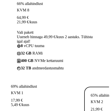
66% allahindlust
KVM 8
64,99
€
21,99
€
/kuus
Vali pakett
Uueneb hinnaga 49,99 €/kuus 2 aastaks. Tühista
igal ajal!
8
vCPU tuuma
32 GB
RAMi
400 GB
NVMe kettaruumi
32 TB
andmeedastusmahtu
69% allahindlust
KVM 1
65% allahind
17,99
€
KVM 2
5,49
€
/kuus
21,99
€