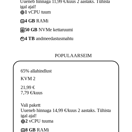
Uueneb hinnaga 11,99 €/kuus 2 aastaks. Tühista
igal ajal!
1
vCPU tuum
4 GB
RAMi
50 GB
NVMe kettaruumi
4 TB
andmeedastusmahtu
POPULAARSEIM
65% allahindlust
KVM 2
21,99
€
7,79
€
/kuus
Vali pakett
Uueneb hinnaga 14,99 €/kuus 2 aastaks. Tühista
igal ajal!
2
vCPU tuuma
8 GB
RAMi