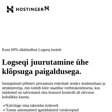
Kuni 69% allahindlust Logseq tootele
Logseqi juurutamine ühe
klõpsuga paigaldusega.
Isemajutusel põhinev privaatsust esikohale seadev teadmusbaas ja
struktureerija, mis toimib kiire staatilise veebirakendusena, kus
märkmed on salvestatud sinu brauseri kontrolli all olevasse
kohalikku kausta.
Käivitage oma rakendus koheselt
Tasuta automaatsed iganädalased varukoopiad