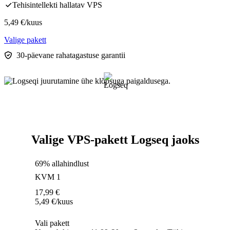
Tehisintellekti hallatav VPS
5,49
€
/kuus
Valige pakett
30-päevane rahatagastuse garantii
Valige VPS-pakett Logseq jaoks
69% allahindlust
KVM 1
17,99
€
5,49
€
/kuus
Vali pakett