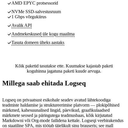
AMD EPYC protsessorid
NVMe SSD-salvestusruum
1 Gbps võrgukiirus
Avalik API
Andmekeskused
üle kogu maailma
Tasuta domeen üheks aastaks
Kõik paketid tasutakse ette. Kuumakse kajastab paketi
koguhinna jagatuna paketi kuude arvuga.
Millega saab ehitada Logseq
Logseq on privaatsust esikohale seadev avatud lähtekoodiga
teadmiste haldamise ja struktureerimise platvorm — plokipõhised
märkmed, kahesuunalised lingid, päevikud, graafikulaadsed
märkmete seosed ja päringutega teadmusbaas, kõik kirjutatud
Markdowni või Org-mode failidena kettale. Logseqi veebirakendus
on staatiline SPA, mis töötab täielikult sinu brauseris; see mall