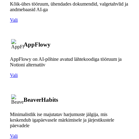
Kõik-ühes tööruum, ühendades dokumendid, valgetahvlid ja
andmebaasid AI-ga
Vali
AppFlowy
AppFlowy on AI-põhine avatud lähtekoodiga tööruum ja
Notioni alternatiiv
Vali
BeaverHabits
Minimalistlik ise majutatav harjumuste jälgija, mis
keskendub igapäevasele märkimisele ja järjestikustele
päevadele
Vali