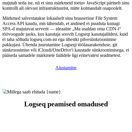
majutab seda ise, nii et sinu märkmeid toetav JavaScript pärineb sinu
kontrolli all olevast infrastruktuurist, mitte kolmandalt osapoolelt.
Märkmed salvestatakse lokaalselt sinu brauserisse File System
Access API kaudu, mis tähendab, et andmed ei puuduta kunagi
SPA-d majutavat serverit — ideaalne „Ma usaldan oma CDN-i“
töövoogude jaoks, kus kasutaja soovib Logseqi kasutajaliidest, kuid
ei taha sõltuda logseq.com-ist ega ühestki pilvesünkroonimise
pakkujast. Ühenda juurutamine Logseqi töölauarakenduse, git
sünkroonimise või iCloudi/OneDrive'i kaustade sünkroonimisega, et
pääseda samadele märkmete failidele ligi erinevatest seadmetest.
Alustamine
Logseq peamised omadused