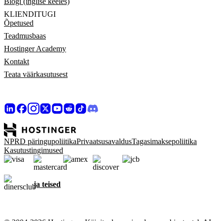
Blogi (inglise keeles)
KLIENDITUGI
Õpetused
Teadmusbaas
Hostinger Academy
Kontakt
Teata väärkasutusest
NPRD päringupoliitika
Privaatsusavaldus
Tagasimaksepoliitika
Kasutustingimused
ja teised