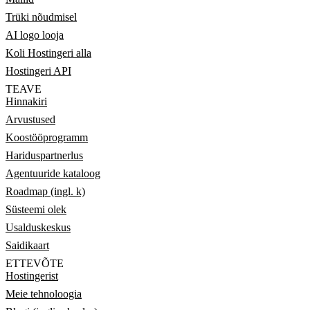
Trüki nõudmisel
AI logo looja
Koli Hostingeri alla
Hostingeri API
TEAVE
Hinnakiri
Arvustused
Koostööprogramm
Hariduspartnerlus
Agentuuride kataloog
Roadmap (ingl. k)
Süsteemi olek
Usalduskeskus
Saidikaart
ETTEVÕTE
Hostingerist
Meie tehnoloogia