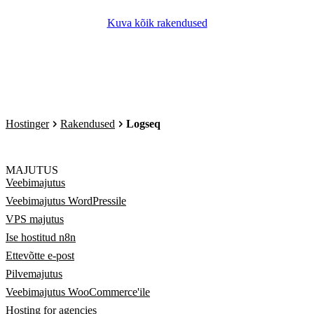
Kuva kõik rakendused
Hostinger
Rakendused
Logseq
MAJUTUS
Veebimajutus
Veebimajutus WordPressile
VPS majutus
Ise hostitud n8n
Ettevõtte e-post
Pilvemajutus
Veebimajutus WooCommerce'ile
Hosting for agencies