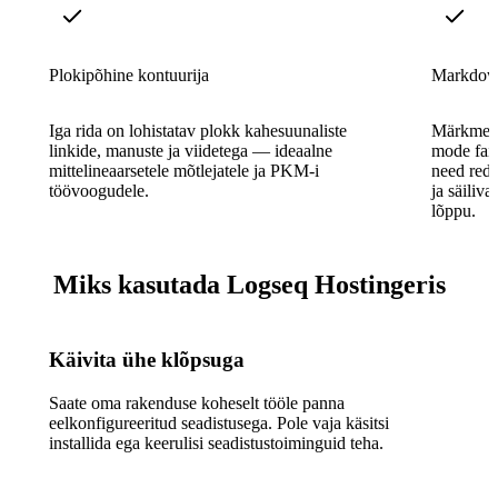
Plokipõhine kontuurija
Markdow
Iga rida on lohistatav plokk kahesuunaliste
Märkmed 
linkide, manuste ja viidetega — ideaalne
mode fail
mittelineaarsetele mõtlejatele ja PKM-i
need redi
töövoogudele.
ja säiliv
lõppu.
Miks kasutada Logseq Hostingeris
Käivita ühe klõpsuga
Saate oma rakenduse koheselt tööle panna
eelkonfigureeritud seadistusega. Pole vaja käsitsi
installida ega keerulisi seadistustoiminguid teha.