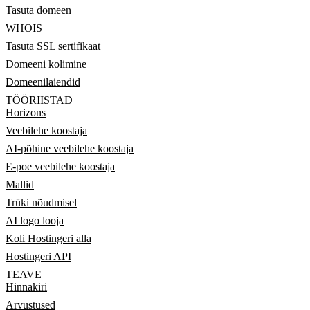
Tasuta domeen
WHOIS
Tasuta SSL sertifikaat
Domeeni kolimine
Domeenilaiendid
TÖÖRIISTAD
Horizons
Veebilehe koostaja
AI-põhine veebilehe koostaja
E-poe veebilehe koostaja
Mallid
Trüki nõudmisel
AI logo looja
Koli Hostingeri alla
Hostingeri API
TEAVE
Hinnakiri
Arvustused