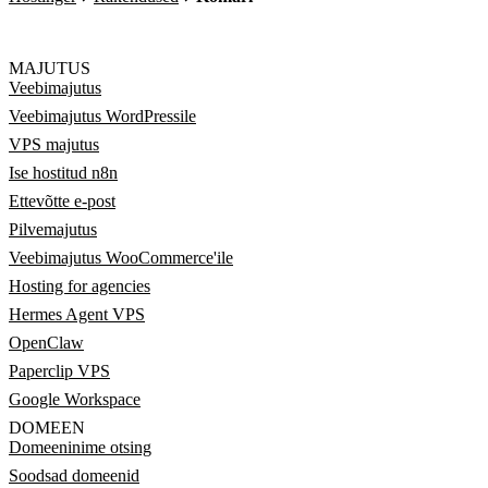
MAJUTUS
Veebimajutus
Veebimajutus WordPressile
VPS majutus
Ise hostitud n8n
Ettevõtte e-post
Pilvemajutus
Veebimajutus WooCommerce'ile
Hosting for agencies
Hermes Agent VPS
OpenClaw
Paperclip VPS
Google Workspace
DOMEEN
Domeeninime otsing
Soodsad domeenid