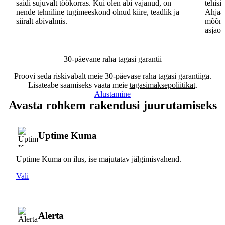
saidi sujuvalt töökorras. Kui olen abi vajanud, on
tehisi
nende tehniline tugimeeskond olnud kiire, teadlik ja
Ahjaa,
siiralt abivalmis.
mõõna
asjaos
30-päevane raha tagasi garantii
Proovi seda riskivabalt meie 30-päevase raha tagasi garantiiga.
Lisateabe saamiseks vaata meie
tagasimaksepoliitikat
.
Alustamine
Avasta rohkem rakendusi juurutamiseks
Uptime Kuma
Uptime Kuma on ilus, ise majutatav jälgimisvahend.
Vali
Alerta