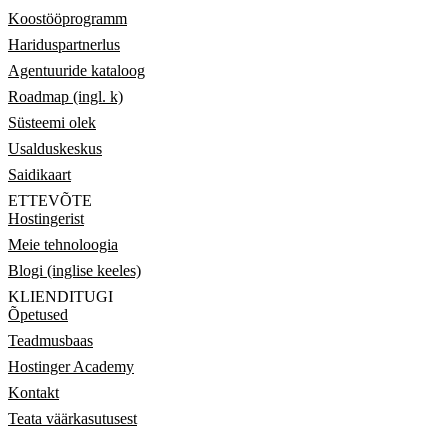
Koostööprogramm
Hariduspartnerlus
Agentuuride kataloog
Roadmap (ingl. k)
Süsteemi olek
Usalduskeskus
Saidikaart
ETTEVÕTE
Hostingerist
Meie tehnoloogia
Blogi (inglise keeles)
KLIENDITUGI
Õpetused
Teadmusbaas
Hostinger Academy
Kontakt
Teata väärkasutusest