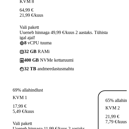
KVM 8
64,99
€
21,99
€
/kuus
Vali pakett
Uueneb hinnaga 49,99 €/kuus 2 aastaks. Tühista
igal ajal!
8
vCPU tuuma
32 GB
RAMi
400 GB
NVMe kettaruumi
32 TB
andmeedastusmahtu
69% allahindlust
KVM 1
65% allahind
17,99
€
KVM 2
5,49
€
/kuus
21,99
€
7,79
€
/kuus
Vali pakett
Uueneb hinnaga 11,99 €/kuus 2 aastaks.