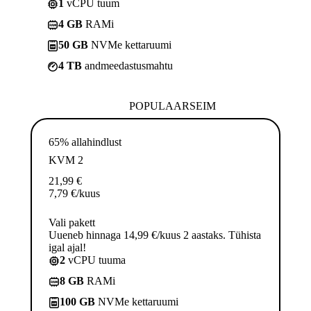
1
vCPU tuum
4 GB
RAMi
50 GB
NVMe kettaruumi
4 TB
andmeedastusmahtu
POPULAARSEIM
65% allahindlust
KVM 2
21,99
€
7,79
€
/kuus
Vali pakett
Uueneb hinnaga 14,99 €/kuus 2 aastaks. Tühista
igal ajal!
2
vCPU tuuma
8 GB
RAMi
100 GB
NVMe kettaruumi