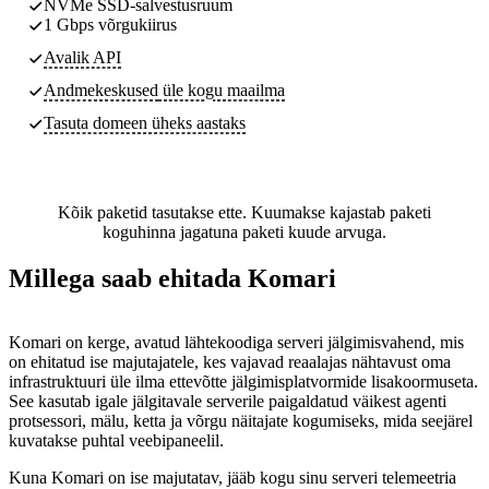
NVMe SSD-salvestusruum
1 Gbps võrgukiirus
Avalik API
Andmekeskused
üle kogu maailma
Tasuta domeen üheks aastaks
Kõik paketid tasutakse ette. Kuumakse kajastab paketi
koguhinna jagatuna paketi kuude arvuga.
Millega saab ehitada Komari
Komari on kerge, avatud lähtekoodiga serveri jälgimisvahend, mis
on ehitatud ise majutajatele, kes vajavad reaalajas nähtavust oma
infrastruktuuri üle ilma ettevõtte jälgimisplatvormide lisakoormuseta.
See kasutab igale jälgitavale serverile paigaldatud väikest agenti
protsessori, mälu, ketta ja võrgu näitajate kogumiseks, mida seejärel
kuvatakse puhtal veebipaneelil.
Kuna Komari on ise majutatav, jääb kogu sinu serveri telemeetria