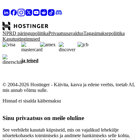
NPRD päringupoliitika
Privaatsusavaldus
Tagasimaksepoliitika
Kasutustingimused
ja teised
© 2004-2026 Hostinger - Käivita, kasva ja edene veebis, toetab AI,
mis annab võimu sulle.
Hinnad ei sisalda käibemaksu
Sinu privaatsus on meile oluline
See veebileht kasutab küpsiseid, mis on vajalikud lehekülje
nõuetekohaseks toimimiseks ja andmete hankimiseks selle kohta,