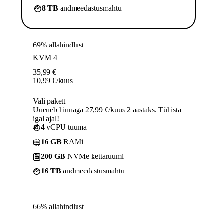
8 TB
andmeedastusmahtu
69% allahindlust
KVM 4
35,99
€
10,99
€
/kuus
Vali pakett
Uueneb hinnaga 27,99 €/kuus 2 aastaks. Tühista
igal ajal!
4
vCPU tuuma
16 GB
RAMi
200 GB
NVMe kettaruumi
16 TB
andmeedastusmahtu
66% allahindlust