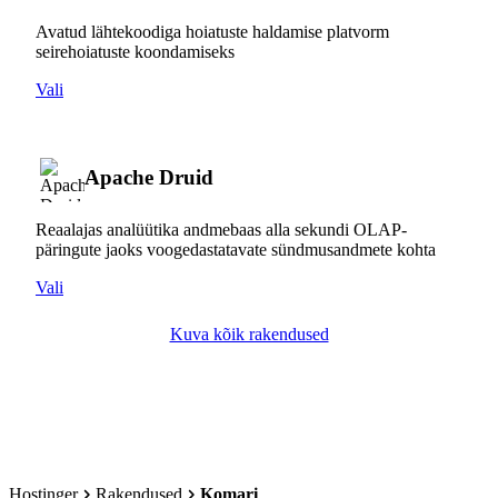
Avatud lähtekoodiga hoiatuste haldamise platvorm
seirehoiatuste koondamiseks
Vali
Apache Druid
Reaalajas analüütika andmebaas alla sekundi OLAP-
päringute jaoks voogedastatavate sündmusandmete kohta
Vali
Kuva kõik rakendused
Hostinger
Rakendused
Komari