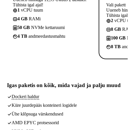
Tühista igal ajal!
Vali pakett
1
vCPU tuum
Uueneb hinna
Tühista igal a
4 GB
RAMi
2
vCPU t
50 GB
NVMe kettaruumi
8 GB
RA
4 TB
andmeedastusmahtu
100 GB
N
8 TB
andm
Igas paketis on kõik,
mida vajad
ja palju muud
Dockeri haldur
Kiire juurdepääs konteineri logidele
Ühe klõpsuga värskendused
AMD EPYC protsessorid