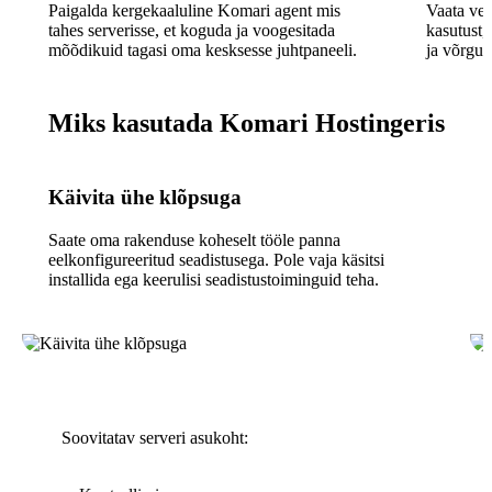
Paigalda kergekaaluline Komari agent mis
Vaata vee
tahes serverisse, et koguda ja voogesitada
kasutust, 
mõõdikuid tagasi oma kesksesse juhtpaneeli.
ja võrgu 
Miks kasutada Komari Hostingeris
Käivita ühe klõpsuga
Saate oma rakenduse koheselt tööle panna
eelkonfigureeritud seadistusega. Pole vaja käsitsi
installida ega keerulisi seadistustoiminguid teha.
Soovitatav serveri asukoht: