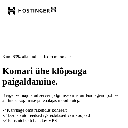
Kuni 69% allahindlust Komari tootele
Komari ühe klõpsuga
paigaldamine.
Kerge ise majutatud serveri jälgimise armatuurlaud agendipõhise
andmete kogumise ja reaalajas mõõdikutega.
Käivitage oma rakendus koheselt
Tasuta automaatsed iganädalased varukoopiad
Tehisintellekti hallatav VPS