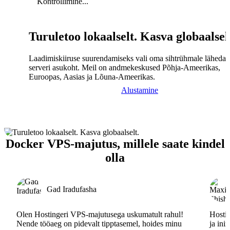
Kontrollimine...
Turuletoo lokaalselt. Kasva globaalsel
Laadimiskiiruse suurendamiseks vali oma sihtrühmale lähedal
serveri asukoht. Meil on andmekeskused Põhja-Ameerikas,
Euroopas, Aasias ja Lõuna-Ameerikas.
Alustamine
Docker VPS-majutus, millele saate kindel
olla
Gad Iradufasha
Olen Hostingeri VPS-majutusega uskumatult rahul!
Hostin
Nende tööaeg on pidevalt tipptasemel, hoides minu
ja ini