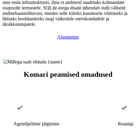
sinu enda infrastruktuuri, ilma et andmeid saadetaks kolmandate
osapoolte teenustele. SQLite-toega disain tähendab nulli väliseid
andmebaasisõltuvusi, muutes selle kiireks kasutusele võtmiseks ja
lihtsaks hooldamiseks isegi väikestele meeskondadele ja
üksikkasutajatele.
Alustamine
Komari peamised omadused
Agendipõhine jälgimine
Reaalaja