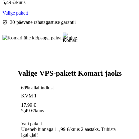
5,49
€
/kuus
Valige pakett
30-päevane rahatagastuse garantii
Valige VPS-pakett Komari jaoks
69% allahindlust
KVM 1
17,99
€
5,49
€
/kuus
Vali pakett
Uueneb hinnaga 11,99 €/kuus 2 aastaks. Tühista
igal ajal!