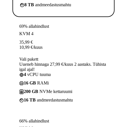
8 TB
andmeedastusmahtu
69% allahindlust
KVM 4
35,99
€
10,99
€
/kuus
Vali pakett
Uueneb hinnaga 27,99 €/kuus 2 aastaks. Tühista
igal ajal!
4
vCPU tuuma
16 GB
RAMi
200 GB
NVMe kettaruumi
16 TB
andmeedastusmahtu
66% allahindlust