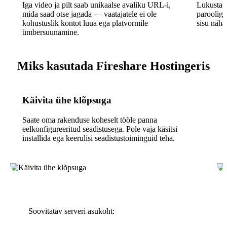
Iga video ja pilt saab unikaalse avaliku URL-i,
Lukusta 
mida saad otse jagada — vaatajatele ei ole
parooliga,
kohustuslik kontot luua ega platvormile
sisu näha
ümbersuunamine.
Miks kasutada Fireshare Hostingeris
Käivita ühe klõpsuga
Saate oma rakenduse koheselt tööle panna
eelkonfigureeritud seadistusega. Pole vaja käsitsi
installida ega keerulisi seadistustoiminguid teha.
Soovitatav serveri asukoht: