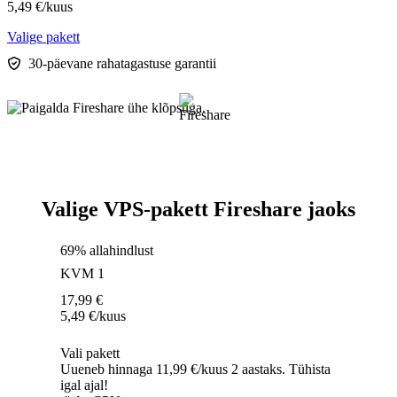
5,49
€
/kuus
Valige pakett
30-päevane rahatagastuse garantii
Valige VPS-pakett Fireshare jaoks
69% allahindlust
KVM 1
17,99
€
5,49
€
/kuus
Vali pakett
Uueneb hinnaga 11,99 €/kuus 2 aastaks. Tühista
igal ajal!