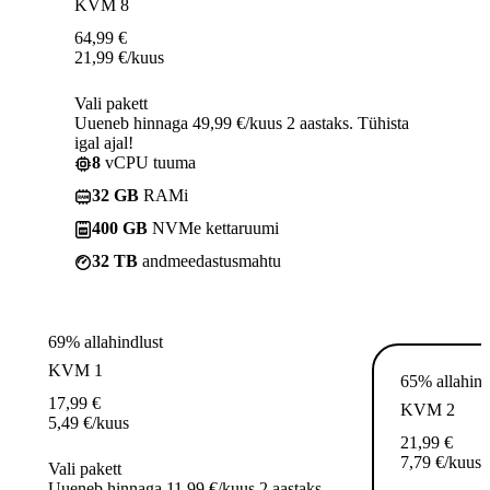
KVM 8
64,99
€
21,99
€
/kuus
Vali pakett
Uueneb hinnaga 49,99 €/kuus 2 aastaks. Tühista
igal ajal!
8
vCPU tuuma
32 GB
RAMi
400 GB
NVMe kettaruumi
32 TB
andmeedastusmahtu
69% allahindlust
KVM 1
65% allahind
17,99
€
KVM 2
5,49
€
/kuus
21,99
€
7,79
€
/kuus
Vali pakett
Uueneb hinnaga 11,99 €/kuus 2 aastaks.