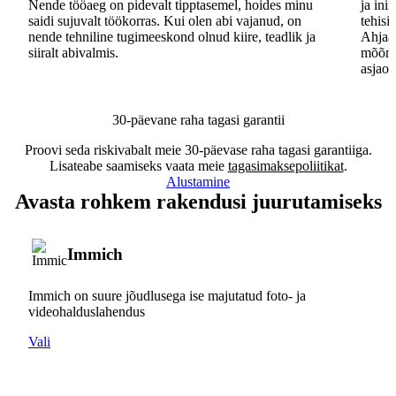
Nende tööaeg on pidevalt tipptasemel, hoides minu
ja ini
saidi sujuvalt töökorras. Kui olen abi vajanud, on
tehisi
nende tehniline tugimeeskond olnud kiire, teadlik ja
Ahjaa,
siiralt abivalmis.
mõõna
asjaos
30-päevane raha tagasi garantii
Proovi seda riskivabalt meie 30-päevase raha tagasi garantiiga.
Lisateabe saamiseks vaata meie
tagasimaksepoliitikat
.
Alustamine
Avasta rohkem rakendusi juurutamiseks
Immich
Immich on suure jõudlusega ise majutatud foto- ja
videohalduslahendus
Vali