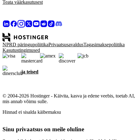
Teata väärkasutusest
NPRD päringupoliitika
Privaatsusavaldus
Tagasimaksepoliitika
Kasutustingimused
ja teised
© 2004-2026 Hostinger - Käivita, kasva ja edene veebis, toetab AI,
mis annab võimu sulle.
Hinnad ei sisalda käibemaksu
Sinu privaatsus on meile oluline