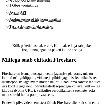
NVMe SSD-salvestusruum
1 Gbps võrgukiirus
Avalik API
Andmekeskused
üle kogu maailma
Tasuta domeen üheks aastaks
Kõik paketid tasutakse ette. Kuumakse kajastab paketi
koguhinna jagatuna paketi kuude arvuga.
Millega saab ehitada Fireshare
Fireshare on isemajutusega meedia jagamise platvorm, mis on
loodud mänguklippide, videote ja piltide jagamiseks unikaalsete,
üksusepõhiste jagatavate linkide kaudu. Laadi oma salvestised üles
üks kord ja jaga neid individuaalselt sõpradega või avalikult — iga
klipp saab oma URL-i, valikulise paroolikaitsega esemete jaoks,
mida soovid hoida poolprivaatsena.
Erinevalt pilvevideoteenustest töötab Fireshare täielikult sinu enda