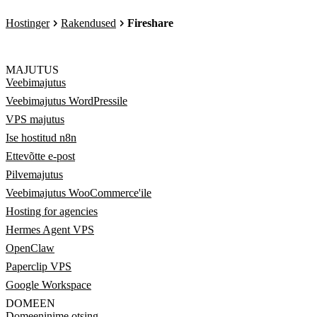
Hostinger
Rakendused
Fireshare
MAJUTUS
Veebimajutus
Veebimajutus WordPressile
VPS majutus
Ise hostitud n8n
Ettevõtte e-post
Pilvemajutus
Veebimajutus WooCommerce'ile
Hosting for agencies
Hermes Agent VPS
OpenClaw
Paperclip VPS
Google Workspace
DOMEEN
Domeeninime otsing