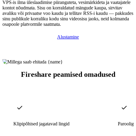
VPS-is ilma üleslaadimise piiranguteta, vesimärkideta ja vaatajatele
kontot nõudmata. Sisu on korraldatud mängude kaupa, sirvitav
avaliku või privaatse voo kaudu ja tellitav RSS-i kaudu — pakkudes
sinu publikule korraliku kodu sinu videosisu jaoks, neid kolmanda
osapoole platvormile saatmata.
Alustamine
Fireshare peamised omadused
Klipipõhised jagatavad lingid
Parooliga