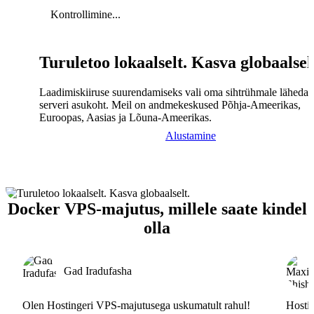
Kontrollimine...
Turuletoo lokaalselt. Kasva globaalsel
Laadimiskiiruse suurendamiseks vali oma sihtrühmale lähedal
serveri asukoht. Meil on andmekeskused Põhja-Ameerikas,
Euroopas, Aasias ja Lõuna-Ameerikas.
Alustamine
Docker VPS-majutus, millele saate kindel
olla
Gad Iradufasha
Olen Hostingeri VPS-majutusega uskumatult rahul!
Hostin