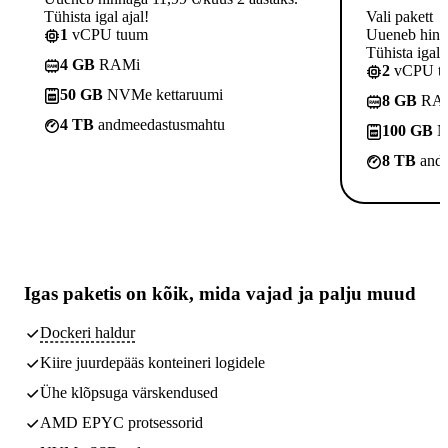
Tühista igal ajal!
Vali pakett
1
vCPU tuum
Uueneb hinna
Tühista igal a
4 GB
RAMi
2
vCPU t
50 GB
NVMe kettaruumi
8 GB
RA
4 TB
andmeedastusmahtu
100 GB
N
8 TB
andm
Igas paketis on kõik,
mida vajad
ja palju muud
Dockeri haldur
Kiire juurdepääs konteineri logidele
Ühe klõpsuga värskendused
AMD EPYC protsessorid