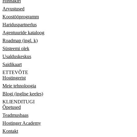
Hinnakiri
Arvustused
Koostööprogramm
Hariduspartnerlus
Agentuuride kataloog
Roadmap (ingl. k)
Süsteemi olek
Usalduskeskus
Saidikaart
ETTEVÕTE
Hostingerist
Meie tehnoloogia
Blogi (inglise keeles)
KLIENDITUGI
Õpetused
Teadmusbaas
Hostinger Academy
Kontakt