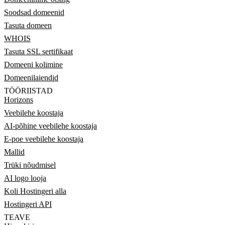
Soodsad domeenid
Tasuta domeen
WHOIS
Tasuta SSL sertifikaat
Domeeni kolimine
Domeenilaiendid
TÖÖRIISTAD
Horizons
Veebilehe koostaja
AI-põhine veebilehe koostaja
E-poe veebilehe koostaja
Mallid
Trüki nõudmisel
AI logo looja
Koli Hostingeri alla
Hostingeri API
TEAVE