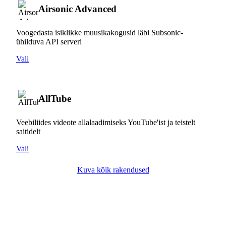
Airsonic Advanced
Voogedasta isiklikke muusikakogusid läbi Subsonic-
ühilduva API serveri
Vali
AllTube
Veebiliides videote allalaadimiseks YouTube'ist ja teistelt
saitidelt
Vali
Kuva kõik rakendused