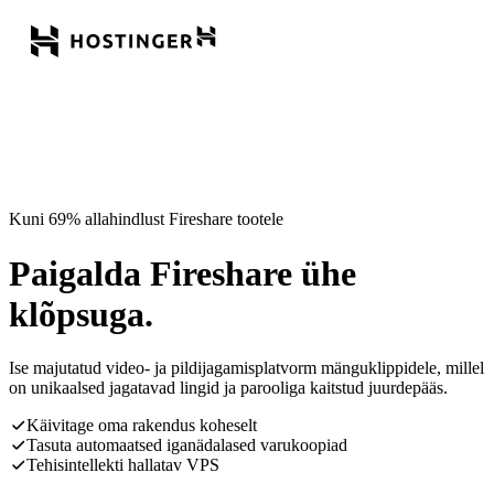
Kuni 69% allahindlust Fireshare tootele
Paigalda Fireshare ühe
klõpsuga.
Ise majutatud video- ja pildijagamisplatvorm mänguklippidele, millel
on unikaalsed jagatavad lingid ja parooliga kaitstud juurdepääs.
Käivitage oma rakendus koheselt
Tasuta automaatsed iganädalased varukoopiad
Tehisintellekti hallatav VPS