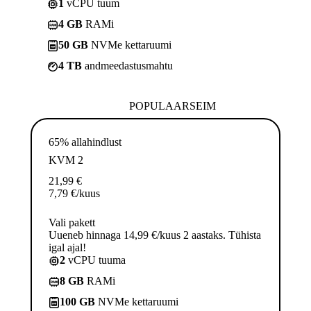
1
vCPU tuum
4 GB
RAMi
50 GB
NVMe kettaruumi
4 TB
andmeedastusmahtu
POPULAARSEIM
65% allahindlust
KVM 2
21,99
€
7,79
€
/kuus
Vali pakett
Uueneb hinnaga 14,99 €/kuus 2 aastaks. Tühista
igal ajal!
2
vCPU tuuma
8 GB
RAMi
100 GB
NVMe kettaruumi