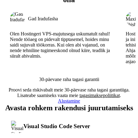
Gad Iradufasha
Olen Hostingeri VPS-majutusega uskumatult rahul!
Hostin
Nende tööaeg on pidevalt tipptasemel, hoides minu
ja ini
saidi sujuvalt töökorras. Kui olen abi vajanud, on
tehisi
nende tehniline tugimeeskond olnud kiire, teadlik ja
Ahjaa,
siiralt abivalmis.
mõõna
asjaos
30-päevane raha tagasi garantii
Proovi seda riskivabalt meie 30-päevase raha tagasi garantiiga.
Lisateabe saamiseks vaata meie
tagasimaksepoliitikat
.
Alustamine
Avasta rohkem rakendusi juurutamiseks
Visual Studio Code Server