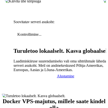
Soovitatav serveri asukoht:
Kontrollimine...
Turuletoo lokaalselt. Kasva globaalsel
Laadimiskiiruse suurendamiseks vali oma sihtrühmale lähedal
serveri asukoht. Meil on andmekeskused Põhja-Ameerikas,
Euroopas, Aasias ja Lõuna-Ameerikas.
Alustamine
Docker VPS-majutus, millele saate kindel
olla