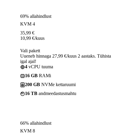
69% allahindlust
KVM 4
35,99
€
10,99
€
/kuus
Vali pakett
Uueneb hinnaga 27,99 €/kuus 2 aastaks. Tühista
igal ajal!
4
vCPU tuuma
16 GB
RAMi
200 GB
NVMe kettaruumi
16 TB
andmeedastusmahtu
66% allahindlust
KVM 8