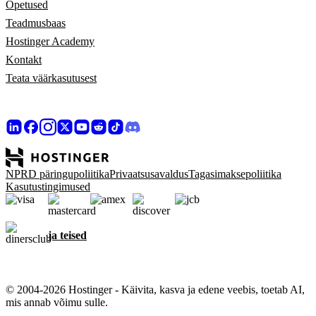
Õpetused
Teadmusbaas
Hostinger Academy
Kontakt
Teata väärkasutusest
NPRD päringupoliitika
Privaatsusavaldus
Tagasimaksepoliitika
Kasutustingimused
ja teised
© 2004-2026 Hostinger - Käivita, kasva ja edene veebis, toetab AI,
mis annab võimu sulle.