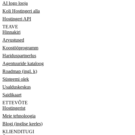
AI logo looja
Koli Hostingeri alla
Hostingeri API
TEAVE
Hinnakiri
Arvustused
Koostööprogramm
Hariduspartnerlus
Agentuuride kataloog
Roadmap (ingl. k)
Süsteemi olek
Usalduskeskus
Saidikaart
ETTEVÕTE
Hostingerist
Meie tehnoloogia
Blogi (inglise keeles)
KLIENDITUGI