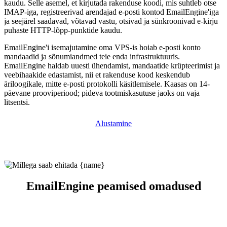
kaudu. Selle asemel, et kirjutada rakenduse koodi, mis suhtleb otse
IMAP-iga, registreerivad arendajad e-posti kontod EmailEngine'iga
ja seejärel saadavad, võtavad vastu, otsivad ja sünkroonivad e-kirju
puhaste HTTP-lõpp-punktide kaudu.
EmailEngine'i isemajutamine oma VPS-is hoiab e-posti konto
mandaadid ja sõnumiandmed teie enda infrastruktuuris.
EmailEngine haldab uuesti ühendamist, mandaatide krüpteerimist ja
veebihaakide edastamist, nii et rakenduse kood keskendub
äriloogikale, mitte e-posti protokolli käsitlemisele. Kaasas on 14-
päevane prooviperiood; pideva tootmiskasutuse jaoks on vaja
litsentsi.
Alustamine
EmailEngine peamised omadused