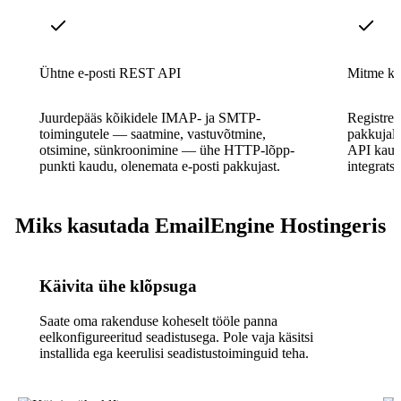
Ühtne e-posti REST API
Mitme ko
Juurdepääs kõikidele IMAP- ja SMTP-
Registree
toimingutele — saatmine, vastuvõtmine,
pakkujalt
otsimine, sünkroonimine — ühe HTTP-lõpp-
API kaud
punkti kaudu, olenemata e-posti pakkujast.
integratsi
Miks kasutada EmailEngine Hostingeris
Käivita ühe klõpsuga
Saate oma rakenduse koheselt tööle panna
eelkonfigureeritud seadistusega. Pole vaja käsitsi
installida ega keerulisi seadistustoiminguid teha.