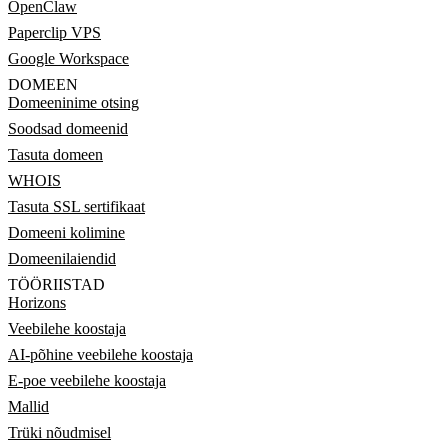
OpenClaw
Paperclip VPS
Google Workspace
DOMEEN
Domeeninime otsing
Soodsad domeenid
Tasuta domeen
WHOIS
Tasuta SSL sertifikaat
Domeeni kolimine
Domeenilaiendid
TÖÖRIISTAD
Horizons
Veebilehe koostaja
AI-põhine veebilehe koostaja
E-poe veebilehe koostaja
Mallid
Trüki nõudmisel