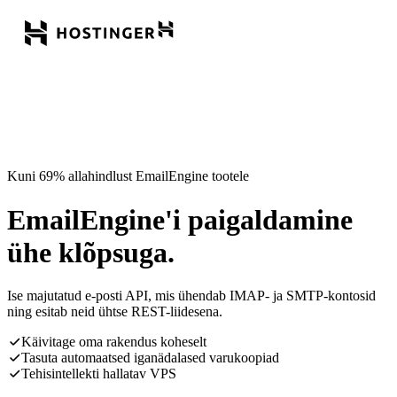
Kuni 69% allahindlust EmailEngine tootele
EmailEngine'i paigaldamine
ühe klõpsuga.
Ise majutatud e-posti API, mis ühendab IMAP- ja SMTP-kontosid
ning esitab neid ühtse REST-liidesena.
Käivitage oma rakendus koheselt
Tasuta automaatsed iganädalased varukoopiad
Tehisintellekti hallatav VPS