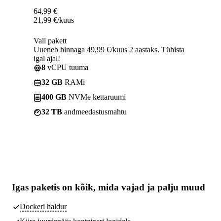
64,99
€
21,99
€
/kuus
Vali pakett
Uueneb hinnaga 49,99 €/kuus 2 aastaks. Tühista
igal ajal!
8
vCPU tuuma
32 GB
RAMi
400 GB
NVMe kettaruumi
32 TB
andmeedastusmahtu
Igas paketis on kõik,
mida vajad
ja palju muud
Dockeri haldur