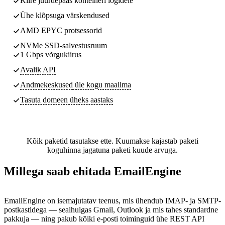
Kiire juurdepääs konteineri logidele
Ühe klõpsuga värskendused
AMD EPYC protsessorid
NVMe SSD-salvestusruum
1 Gbps võrgukiirus
Avalik API
Andmekeskused
üle kogu maailma
Tasuta domeen üheks aastaks
Kõik paketid tasutakse ette. Kuumakse kajastab paketi
koguhinna jagatuna paketi kuude arvuga.
Millega saab ehitada EmailEngine
EmailEngine on isemajutatav teenus, mis ühendub IMAP- ja SMTP-
postkastidega — sealhulgas Gmail, Outlook ja mis tahes standardne
pakkuja — ning pakub kõiki e-posti toiminguid ühe REST API