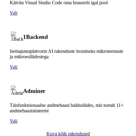
Käivita Visual Studio Code oma brauseris igal pool
Vali
1Backend
Isemajutusplatvorm AI rakenduste loomiseks mikroteenuste
ja mikroesiliidestega
Vali
Adminer
Täisfunktsionaalne andmebaasi haldusliides, mis toetab 11+
andmebaasisüsteemi
Vali
Kuva kõik rakendused