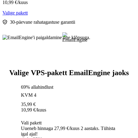
10,99
€
/kuus
Valige pakett
30-päevane rahatagastuse garantii
Valige VPS-pakett EmailEngine jaoks
69% allahindlust
KVM 4
35,99
€
10,99
€
/kuus
Vali pakett
Uueneb hinnaga 27,99 €/kuus 2 aastaks. Tühista
igal ajal!