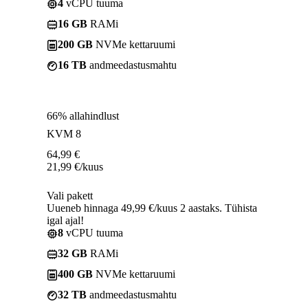
4
vCPU tuuma
16 GB
RAMi
200 GB
NVMe kettaruumi
16 TB
andmeedastusmahtu
66% allahindlust
KVM 8
64,99
€
21,99
€
/kuus
Vali pakett
Uueneb hinnaga 49,99 €/kuus 2 aastaks. Tühista
igal ajal!
8
vCPU tuuma
32 GB
RAMi
400 GB
NVMe kettaruumi
32 TB
andmeedastusmahtu