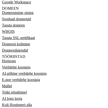
Google Workspace
DOMEEN
Domeeninime otsing
Soodsad domeenid
Tasuta domeen
WHOIS
Tasuta SSL sertifikaat
Domeeni kolimine
Domeenilaiendid
TÖÖRIISTAD
Horizons
Veebilehe koostaja
AI-põhine veebilehe koostaja
E-poe veebilehe koostaja
Mallid
Trüki nõudmisel
AI logo looja
Koli Hostingeri alla