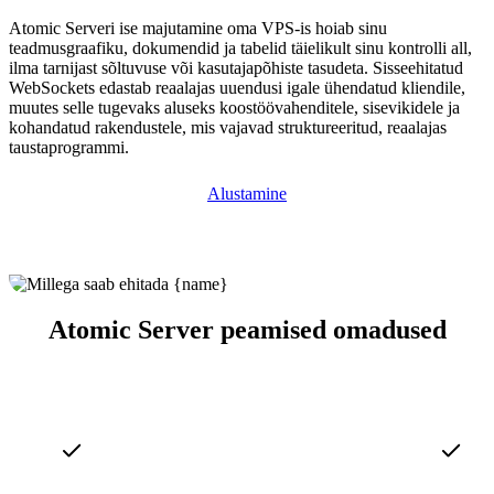
Atomic Serveri ise majutamine oma VPS-is hoiab sinu
teadmusgraafiku, dokumendid ja tabelid täielikult sinu kontrolli all,
ilma tarnijast sõltuvuse või kasutajapõhiste tasudeta. Sisseehitatud
WebSockets edastab reaalajas uuendusi igale ühendatud kliendile,
muutes selle tugevaks aluseks koostöövahenditele, sisevikidele ja
kohandatud rakendustele, mis vajavad struktureeritud, reaalajas
taustaprogrammi.
Alustamine
Atomic Server peamised omadused