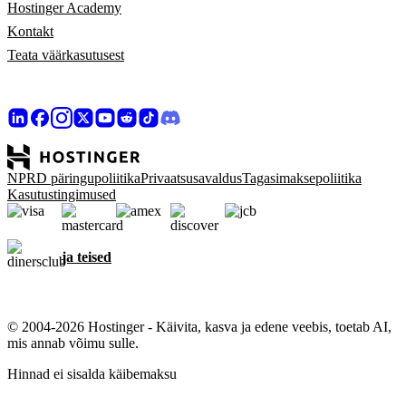
Hostinger Academy
Kontakt
Teata väärkasutusest
NPRD päringupoliitika
Privaatsusavaldus
Tagasimaksepoliitika
Kasutustingimused
ja teised
© 2004-2026 Hostinger - Käivita, kasva ja edene veebis, toetab AI,
mis annab võimu sulle.
Hinnad ei sisalda käibemaksu