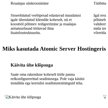
Reaalajas sünkroonimine
Tüübitud
Sisseehitatud veebipesad edastavad muudatusi
Igal ress
igale ühendatud kliendile koheselt, nii et
põhineb A
koostööl põhinev redigeerimine ja reaalajas
valideeri
armatuurlauad töötavad ilma
mida tav
lisainfrastruktuurita.
võrrelda.
Miks kasutada Atomic Server Hostingeris
Käivita ühe klõpsuga
Saate oma rakenduse koheselt tööle panna
eelkonfigureeritud seadistusega. Pole vaja käsitsi
installida ega keerulisi seadistustoiminguid teha.