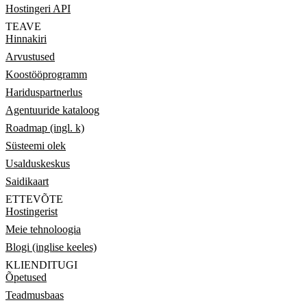
Hostingeri API
TEAVE
Hinnakiri
Arvustused
Koostööprogramm
Hariduspartnerlus
Agentuuride kataloog
Roadmap (ingl. k)
Süsteemi olek
Usalduskeskus
Saidikaart
ETTEVÕTE
Hostingerist
Meie tehnoloogia
Blogi (inglise keeles)
KLIENDITUGI
Õpetused
Teadmusbaas