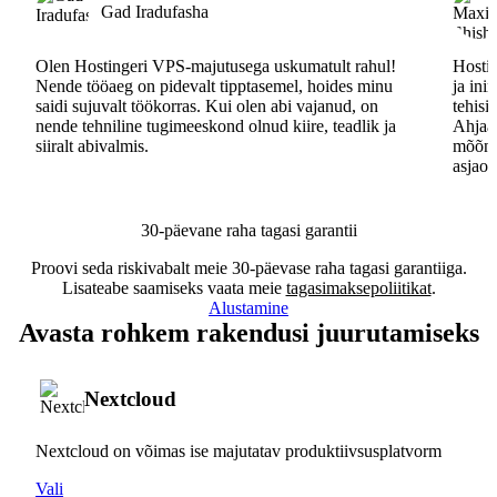
Gad Iradufasha
Olen Hostingeri VPS-majutusega uskumatult rahul!
Hostin
Nende tööaeg on pidevalt tipptasemel, hoides minu
ja ini
saidi sujuvalt töökorras. Kui olen abi vajanud, on
tehisi
nende tehniline tugimeeskond olnud kiire, teadlik ja
Ahjaa,
siiralt abivalmis.
mõõna
asjaos
30-päevane raha tagasi garantii
Proovi seda riskivabalt meie 30-päevase raha tagasi garantiiga.
Lisateabe saamiseks vaata meie
tagasimaksepoliitikat
.
Alustamine
Avasta rohkem rakendusi juurutamiseks
Nextcloud
Nextcloud on võimas ise majutatav produktiivsusplatvorm
Vali