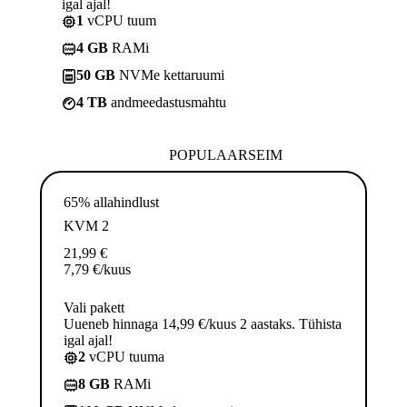
igal ajal!
1
vCPU tuum
4 GB
RAMi
50 GB
NVMe kettaruumi
4 TB
andmeedastusmahtu
POPULAARSEIM
65% allahindlust
KVM 2
21,99
€
7,79
€
/kuus
Vali pakett
Uueneb hinnaga 14,99 €/kuus 2 aastaks. Tühista
igal ajal!
2
vCPU tuuma
8 GB
RAMi