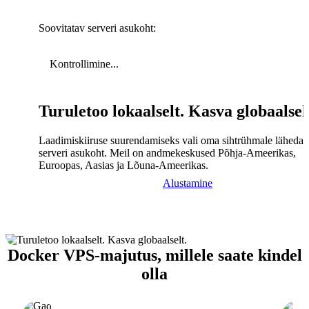
Soovitatav serveri asukoht:
Kontrollimine...
Turuletoo lokaalselt. Kasva globaalsel
Laadimiskiiruse suurendamiseks vali oma sihtrühmale lähedal
serveri asukoht. Meil on andmekeskused Põhja-Ameerikas,
Euroopas, Aasias ja Lõuna-Ameerikas.
Alustamine
Docker VPS-majutus, millele saate kindel
olla