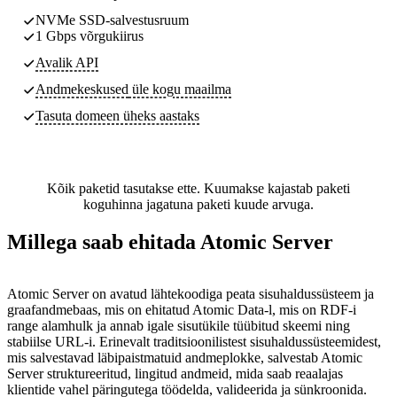
NVMe SSD-salvestusruum
1 Gbps võrgukiirus
Avalik API
Andmekeskused
üle kogu maailma
Tasuta domeen üheks aastaks
Kõik paketid tasutakse ette. Kuumakse kajastab paketi
koguhinna jagatuna paketi kuude arvuga.
Millega saab ehitada Atomic Server
Atomic Server on avatud lähtekoodiga peata sisuhaldussüsteem ja
graafandmebaas, mis on ehitatud Atomic Data-l, mis on RDF-i
range alamhulk ja annab igale sisutükile tüübitud skeemi ning
stabiilse URL-i. Erinevalt traditsioonilistest sisuhaldussüsteemidest,
mis salvestavad läbipaistmatuid andmeplokke, salvestab Atomic
Server struktureeritud, lingitud andmeid, mida saab reaalajas
klientide vahel päringutega töödelda, valideerida ja sünkroonida.