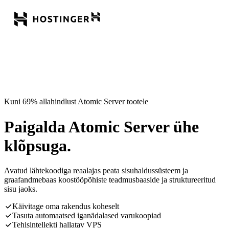
Kuni 69% allahindlust Atomic Server tootele
Paigalda Atomic Server ühe
klõpsuga.
Avatud lähtekoodiga reaalajas peata sisuhaldussüsteem ja
graafandmebaas koostööpõhiste teadmusbaaside ja struktureeritud
sisu jaoks.
Käivitage oma rakendus koheselt
Tasuta automaatsed iganädalased varukoopiad
Tehisintellekti hallatav VPS