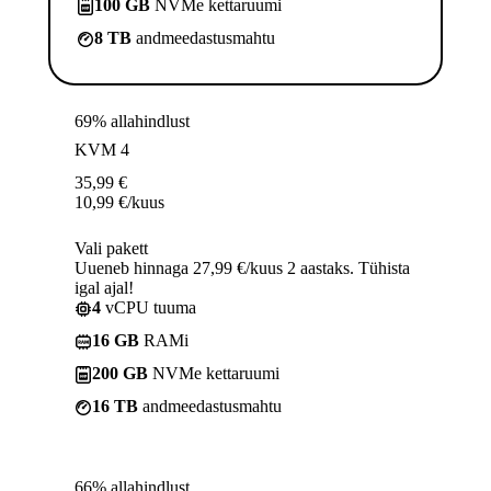
100 GB
NVMe kettaruumi
8 TB
andmeedastusmahtu
69% allahindlust
KVM 4
35,99
€
10,99
€
/kuus
Vali pakett
Uueneb hinnaga 27,99 €/kuus 2 aastaks. Tühista
igal ajal!
4
vCPU tuuma
16 GB
RAMi
200 GB
NVMe kettaruumi
16 TB
andmeedastusmahtu
66% allahindlust