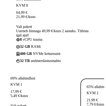
KVM 8
64,99
€
21,99
€
/kuus
Vali pakett
Uueneb hinnaga 49,99 €/kuus 2 aastaks. Tühista
igal ajal!
8
vCPU tuuma
32 GB
RAMi
400 GB
NVMe kettaruumi
32 TB
andmeedastusmahtu
69% allahindlust
KVM 1
65% allahind
17,99
€
KVM 2
5,49
€
/kuus
21,99
€
7,79
€
/kuus
Vali pakett