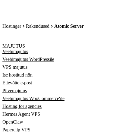
Hostinger
Rakendused
Atomic Server
MAJUTUS
Veebimajutus
Veebimajutus WordPressile
VPS majutus
Ise hostitud n8n
Ettevõtte e-post
Pilvemajutus
Veebimajutus WooCommerce'ile
Hosting for agencies
Hermes Agent VPS
OpenClaw
Paperclip VPS