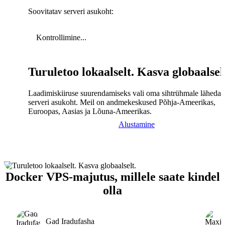
Soovitatav serveri asukoht:
Kontrollimine...
Turuletoo lokaalselt. Kasva globaalsel
Laadimiskiiruse suurendamiseks vali oma sihtrühmale lähedal
serveri asukoht. Meil on andmekeskused Põhja-Ameerikas,
Euroopas, Aasias ja Lõuna-Ameerikas.
Alustamine
Docker VPS-majutus, millele saate kindel
olla
Gad Iradufasha