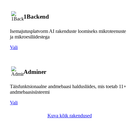
1Backend
Isemajutusplatvorm AI rakenduste loomiseks mikroteenuste
ja mikroesiliidestega
Vali
Adminer
Täisfunktsionaalne andmebaasi haldusliides, mis toetab 11+
andmebaasisüsteemi
Vali
Kuva kõik rakendused