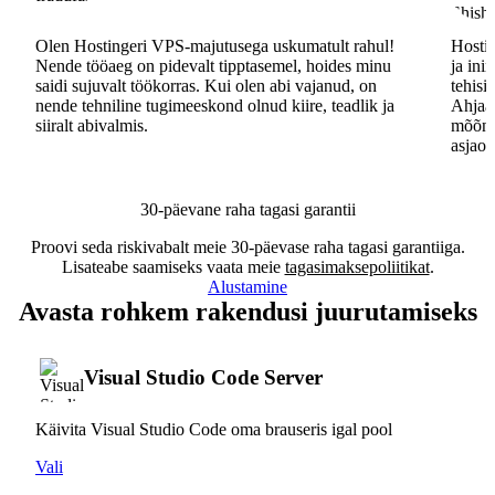
Olen Hostingeri VPS-majutusega uskumatult rahul!
Hostin
Nende tööaeg on pidevalt tipptasemel, hoides minu
ja ini
saidi sujuvalt töökorras. Kui olen abi vajanud, on
tehisi
nende tehniline tugimeeskond olnud kiire, teadlik ja
Ahjaa,
siiralt abivalmis.
mõõna
asjaos
30-päevane raha tagasi garantii
Proovi seda riskivabalt meie 30-päevase raha tagasi garantiiga.
Lisateabe saamiseks vaata meie
tagasimaksepoliitikat
.
Alustamine
Avasta rohkem rakendusi juurutamiseks
Visual Studio Code Server
Käivita Visual Studio Code oma brauseris igal pool
Vali