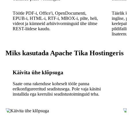
Töötle PDF-i, Office'i, OpenDocumenti,
Täielik k
EPUB-i, HTML-i, RTF-i, MBOX-i, pilte, heli,
inglise, p
videot ja kümneid arhiivivorminguid ühe ühtse
keelepake
REST-liidese kaudu.
pildifaili
lisateenus
Miks kasutada Apache Tika Hostingeris
Käivita ühe klõpsuga
Saate oma rakenduse koheselt tööle panna
eelkonfigureeritud seadistusega. Pole vaja käsitsi
installida ega keerulisi seadistustoiminguid teha.