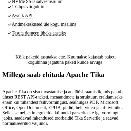
NVMe SSD-salvestusruum
1 Gbps võrgukiirus
Avalik API
Andmekeskused
üle kogu maailma
Tasuta domeen üheks aastaks
Kõik paketid tasutakse ette. Kuumakse kajastab paketi
koguhinna jagatuna paketi kuude arvuga.
Millega saab ehitada Apache Tika
Apache Tika on sisu tuvastamise ja analüüsi raamistik, mis pakub
ühtset REST API-t teksti, metaandmete ja struktuuri eraldamiseks
enam kui tuhandest failivormingust, sealhulgas PDF, Microsoft
Office, OpenDocument, EPUB, pildid, heli, video ja arhiivifailid.
Selle asemel, et integreerida kümneid parseriteeke iga vormingu
jaoks, saadavad rakendused toorbaidid Tika Serverile ja saavad
normaliseeritud väljundi.