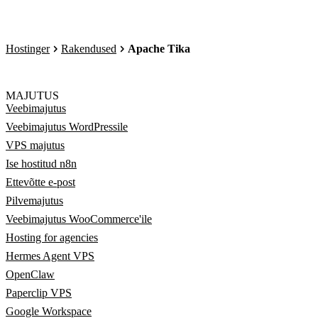
Hostinger
Rakendused
Apache Tika
MAJUTUS
Veebimajutus
Veebimajutus WordPressile
VPS majutus
Ise hostitud n8n
Ettevõtte e-post
Pilvemajutus
Veebimajutus WooCommerce'ile
Hosting for agencies
Hermes Agent VPS
OpenClaw
Paperclip VPS
Google Workspace