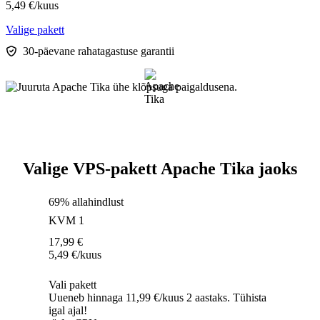
5,49
€
/kuus
Valige pakett
30-päevane rahatagastuse garantii
Valige VPS-pakett Apache Tika jaoks
69% allahindlust
KVM 1
17,99
€
5,49
€
/kuus
Vali pakett
Uueneb hinnaga 11,99 €/kuus 2 aastaks. Tühista
igal ajal!