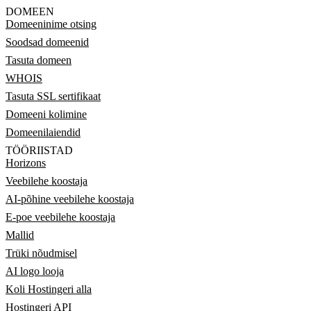
DOMEEN
Domeeninime otsing
Soodsad domeenid
Tasuta domeen
WHOIS
Tasuta SSL sertifikaat
Domeeni kolimine
Domeenilaiendid
TÖÖRIISTAD
Horizons
Veebilehe koostaja
AI-põhine veebilehe koostaja
E-poe veebilehe koostaja
Mallid
Trüki nõudmisel
AI logo looja
Koli Hostingeri alla
Hostingeri API