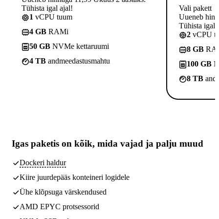
Tühista igal ajal!
Vali pakett
1
vCPU tuum
Uueneb hinna
Tühista igal a
4 GB
RAMi
2
vCPU t
50 GB
NVMe kettaruumi
8 GB
RA
4 TB
andmeedastusmahtu
100 GB
N
8 TB
andm
Igas paketis on kõik,
mida vajad
ja palju muud
Dockeri haldur
Kiire juurdepääs konteineri logidele
Ühe klõpsuga värskendused
AMD EPYC protsessorid