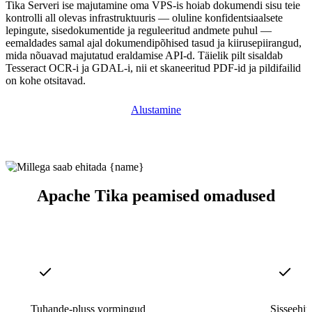
Tika Serveri ise majutamine oma VPS-is hoiab dokumendi sisu teie
kontrolli all olevas infrastruktuuris — oluline konfidentsiaalsete
lepingute, sisedokumentide ja reguleeritud andmete puhul —
eemaldades samal ajal dokumendipõhised tasud ja kiirusepiirangud,
mida nõuavad majutatud eraldamise API-d. Täielik pilt sisaldab
Tesseract OCR-i ja GDAL-i, nii et skaneeritud PDF-id ja pildifailid
on kohe otsitavad.
Alustamine
Apache Tika peamised omadused
Tuhande-pluss vormingud
Sisseehi