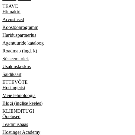
TEAVE
Hinnakiri
Arvustused
Koostööprogramm
Hariduspartnerlus
Agentuuride kataloog
Roadmap (ingl. k)
Süsteemi olek
Usalduskeskus
Saidikaart
ETTEVÕTE
Hostingerist
Meie tehnoloogia
Blogi (inglise keeles)
KLIENDITUGI
Õpetused
Teadmusbaas
Hostinger Academy