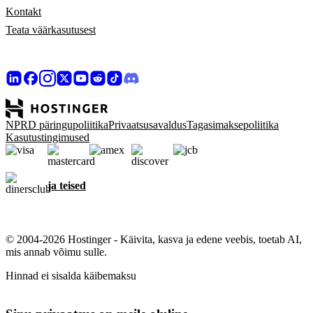
Kontakt
Teata väärkasutusest
NPRD päringupoliitika
Privaatsusavaldus
Tagasimaksepoliitika
Kasutustingimused
ja teised
© 2004-2026 Hostinger - Käivita, kasva ja edene veebis, toetab AI,
mis annab võimu sulle.
Hinnad ei sisalda käibemaksu