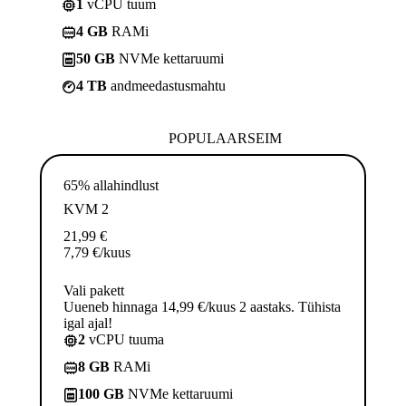
1
vCPU tuum
4 GB
RAMi
50 GB
NVMe kettaruumi
4 TB
andmeedastusmahtu
POPULAARSEIM
65% allahindlust
KVM 2
21,99
€
7,79
€
/kuus
Vali pakett
Uueneb hinnaga 14,99 €/kuus 2 aastaks. Tühista
igal ajal!
2
vCPU tuuma
8 GB
RAMi
100 GB
NVMe kettaruumi