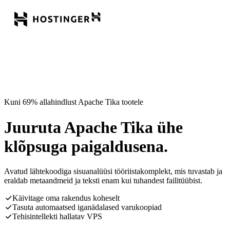
Kuni 69% allahindlust Apache Tika tootele
Juuruta Apache Tika ühe
klõpsuga paigaldusena.
Avatud lähtekoodiga sisuanalüüsi tööriistakomplekt, mis tuvastab ja
eraldab metaandmeid ja teksti enam kui tuhandest failitüübist.
Käivitage oma rakendus koheselt
Tasuta automaatsed iganädalased varukoopiad
Tehisintellekti hallatav VPS