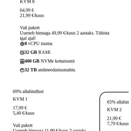
KVM 8
64,99
€
21,99
€
/kuus
Vali pakett
Uueneb hinnaga 49,99 €/kuus 2 aastaks. Tühista
igal ajal!
8
vCPU tuuma
32 GB
RAMi
400 GB
NVMe kettaruumi
32 TB
andmeedastusmahtu
69% allahindlust
KVM 1
65% allahind
17,99
€
KVM 2
5,49
€
/kuus
21,99
€
7,79
€
/kuus
Vali pakett
Uueneb hinnaga 11,99 €/kuus 2 aastaks.