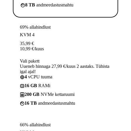
8 TB
andmeedastusmahtu
69% allahindlust
KVM 4
35,99
€
10,99
€
/kuus
Vali pakett
Uueneb hinnaga 27,99 €/kuus 2 aastaks. Tühista
igal ajal!
4
vCPU tuuma
16 GB
RAMi
200 GB
NVMe kettaruumi
16 TB
andmeedastusmahtu
66% allahindlust