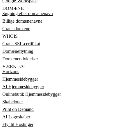
Google Workspace
DOMÆNE
Søgning efter domænenavn
Billige domænenavne
Gratis domæne
WHOIS
Gratis SSL-certifikat
Domæneflytning
Domæneudvidelser
VÆRKTØJ
Horizons
Hjemmesidebygger
AI Hjemmesidebygger
Onlinebutik Hjemmesidebygger
Skabeloner
Print on Demand
AI Logoskaber
Flyt til Hostinger