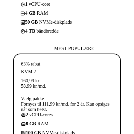
1
vCPU-core
4 GB
RAM
50 GB
NVMe-diskplads
4 TB
båndbredde
MEST POPULÆRE
63% rabat
KVM 2
160,99
kr.
58,99
kr.
/md.
Vælg pakke
Fornyes til 111,99 kr./md. for 2 år. Kan opsiges
når som helst.
2
vCPU-cores
8 GB
RAM
100 GB
NVMe-diskplads