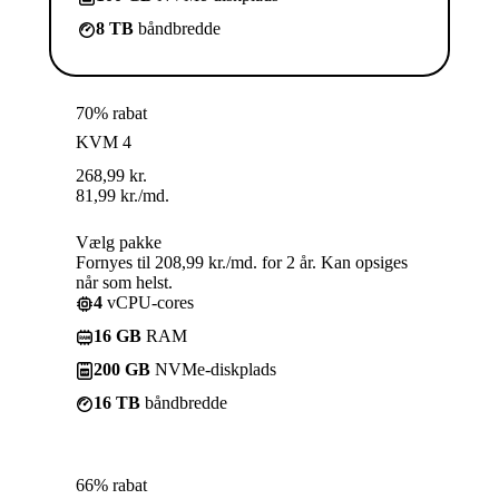
8 TB
båndbredde
70% rabat
KVM 4
268,99
kr.
81,99
kr.
/md.
Vælg pakke
Fornyes til 208,99 kr./md. for 2 år. Kan opsiges
når som helst.
4
vCPU-cores
16 GB
RAM
200 GB
NVMe-diskplads
16 TB
båndbredde
66% rabat