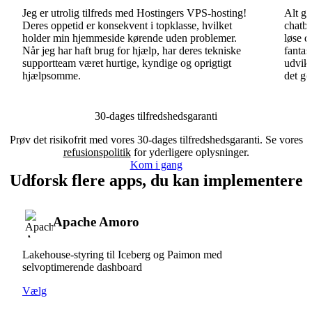
Jeg er utrolig tilfreds med Hostingers VPS-hosting!
Alt gå
Deres oppetid er konsekvent i topklasse, hvilket
chatbo
holder min hjemmeside kørende uden problemer.
løse d
Når jeg har haft brug for hjælp, har deres tekniske
fantas
supportteam været hurtige, kyndige og oprigtigt
udvikl
hjælpsomme.
det go
30-dages tilfredshedsgaranti
Prøv det risikofrit med vores 30-dages tilfredshedsgaranti. Se vores
refusionspolitik
for yderligere oplysninger.
Kom i gang
Udforsk flere apps, du kan implementere
Apache Amoro
Lakehouse-styring til Iceberg og Paimon med
selvoptimerende dashboard
Vælg