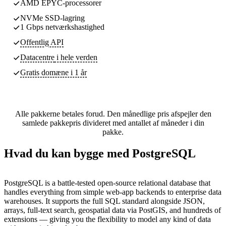
AMD EPYC-processorer
NVMe SSD-lagring
1 Gbps netværkshastighed
Offentlig API
Datacentre
i hele verden
Gratis domæne i 1 år
Alle pakkerne betales forud. Den månedlige pris afspejler den
samlede pakkepris divideret med antallet af måneder i din
pakke.
Hvad du kan bygge med PostgreSQL
PostgreSQL is a battle-tested open-source relational database that
handles everything from simple web-app backends to enterprise data
warehouses. It supports the full SQL standard alongside JSON,
arrays, full-text search, geospatial data via PostGIS, and hundreds of
extensions — giving you the flexibility to model any kind of data