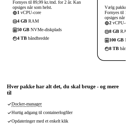
Fornyes til 89,99 kr./md. for 2 år. Kan
opsiges når som helst.
Vælg pakke
1
vCPU-core
Fornyes til 1
opsiges når s
4 GB
RAM
2
vCPU-co
50 GB
NVMe-diskplads
8 GB
RA
4 TB
båndbredde
100 GB
N
8 TB
bånd
Hver pakke har
alt det, du skal bruge
- og mere
til
Docker-manager
Hurtig adgang til containerlogfiler
Opdateringer med et enkelt klik