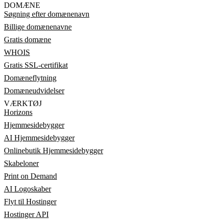
DOMÆNE
Søgning efter domænenavn
Billige domænenavne
Gratis domæne
WHOIS
Gratis SSL-certifikat
Domæneflytning
Domæneudvidelser
VÆRKTØJ
Horizons
Hjemmesidebygger
AI Hjemmesidebygger
Onlinebutik Hjemmesidebygger
Skabeloner
Print on Demand
AI Logoskaber
Flyt til Hostinger
Hostinger API