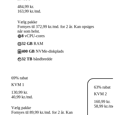
484,99
kr.
163,99
kr.
/md.
Vælg pakke
Fornyes til 372,99 kr./md. for 2 år. Kan opsiges
når som helst.
8
vCPU-cores
32 GB
RAM
400 GB
NVMe-diskplads
32 TB
båndbredde
69% rabat
KVM 1
63% rabat
130,99
kr.
KVM 2
40,99
kr.
/md.
160,99
kr.
58,99
kr.
/md
Vælg pakke
Fornyes til 89,99 kr./md. for 2 år. Kan