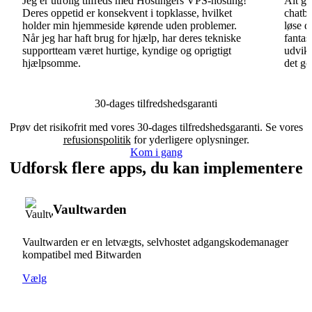
Jeg er utrolig tilfreds med Hostingers VPS-hosting!
Alt gå
Deres oppetid er konsekvent i topklasse, hvilket
chatbo
holder min hjemmeside kørende uden problemer.
løse d
Når jeg har haft brug for hjælp, har deres tekniske
fantas
supportteam været hurtige, kyndige og oprigtigt
udvikl
hjælpsomme.
det go
30-dages tilfredshedsgaranti
Prøv det risikofrit med vores 30-dages tilfredshedsgaranti. Se vores
refusionspolitik
for yderligere oplysninger.
Kom i gang
Udforsk flere apps, du kan implementere
Vaultwarden
Vaultwarden er en letvægts, selvhostet adgangskodemanager
kompatibel med Bitwarden
Vælg