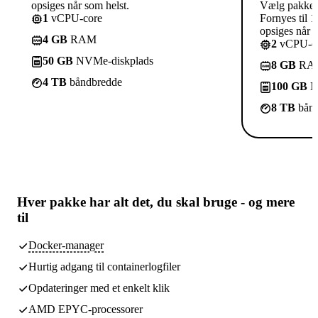
opsiges når som helst.
Vælg pakke
1
vCPU-core
Fornyes til 1
opsiges når s
4 GB
RAM
2
vCPU-co
50 GB
NVMe-diskplads
8 GB
RA
4 TB
båndbredde
100 GB
N
8 TB
bånd
Hver pakke har
alt det, du skal bruge
- og mere
til
Docker-manager
Hurtig adgang til containerlogfiler
Opdateringer med et enkelt klik
AMD EPYC-processorer