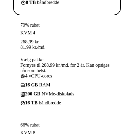
8 TB
båndbredde
70% rabat
KVM 4
268,99
kr.
81,99
kr.
/md.
Vælg pakke
Fornyes til 208,99 kr./md. for 2 år. Kan opsiges
når som helst.
4
vCPU-cores
16 GB
RAM
200 GB
NVMe-diskplads
16 TB
båndbredde
66% rabat
KVM 8