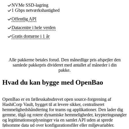
NVMe SSD-lagring
1 Gbps netværkshastighed
Offentlig API
Datacentre
i hele verden
Gratis domæne i 1 år
Alle pakkerne betales forud. Den månedlige pris afspejler den
samlede pakkepris divideret med antallet af måneder i din
pakke.
Hvad du kan bygge med OpenBao
OpenBao er en fællesskabsdrevet open source-forgrening af
HashiCorp Vault, bygget til at levere sikker, centraliseret
hemmelighedshåndtering for teams og applikationer. Den lader dig
gemme, tilgå og rotere dynamiske hemmeligheder, krypteringsnøgler
og legitimationsoplysninger via en samlet API uden at sprede
følsomme data ud over konfigurationsfiler eller miljøvariabler.