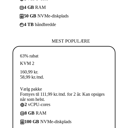
4 GB
RAM
50 GB
NVMe-diskplads
4 TB
båndbredde
MEST POPULÆRE
63% rabat
KVM 2
160,99
kr.
58,99
kr.
/md.
Vælg pakke
Fornyes til 111,99 kr./md. for 2 år. Kan opsiges
når som helst.
2
vCPU-cores
8 GB
RAM
100 GB
NVMe-diskplads