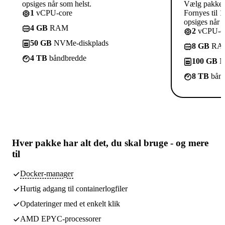
opsiges når som helst.
Vælg pakke
1
vCPU-core
Fornyes til 1
opsiges når s
4 GB
RAM
2
vCPU-co
50 GB
NVMe-diskplads
8 GB
RA
4 TB
båndbredde
100 GB
N
8 TB
bånd
Hver pakke har
alt det, du skal bruge
- og mere
til
Docker-manager
Hurtig adgang til containerlogfiler
Opdateringer med et enkelt klik
AMD EPYC-processorer