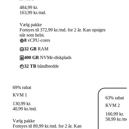
484,99
kr.
163,99
kr.
/md.
Vælg pakke
Fornyes til 372,99 kr./md. for 2 år. Kan opsiges
når som helst.
8
vCPU-cores
32 GB
RAM
400 GB
NVMe-diskplads
32 TB
båndbredde
69% rabat
KVM 1
63% rabat
130,99
kr.
KVM 2
40,99
kr.
/md.
160,99
kr.
58,99
kr.
/md
Vælg pakke
Fornyes til 89,99 kr./md. for 2 år. Kan