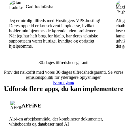
Gad Iradufasha
Jeg er utrolig tilfreds med Hostingers VPS-hosting!
Alt gå
Deres oppetid er konsekvent i topklasse, hvilket
chatbo
holder min hjemmeside kørende uden problemer.
løse d
Når jeg har haft brug for hjælp, har deres tekniske
fantas
supportteam været hurtige, kyndige og oprigtigt
udvikl
hjælpsomme.
det go
30-dages tilfredshedsgaranti
Prøv det risikofrit med vores 30-dages tilfredshedsgaranti. Se vores
refusionspolitik
for yderligere oplysninger.
Kom i gang
Udforsk flere apps, du kan implementere
AFFiNE
Alt-i-en arbejdsområde, der kombinerer dokumenter,
whiteboards og databaser med AI