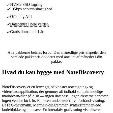
NVMe SSD-lagring
1 Gbps netværkshastighed
Offentlig API
Datacentre
i hele verden
Gratis domæne i 1 år
Alle pakkerne betales forud. Den månedlige pris afspejler den
samlede pakkepris divideret med antallet af måneder i din
pakke.
Hvad du kan bygge med NoteDiscovery
NoteDiscovery er en letvægts, selvhostet notetagning- og
vidensbaseapplikation, der gemmer alt indhold som almindelige
markdown-filer på disk — ingen database, ingen eksterne tjenester,
ingen vendor lock-in. Editoren understøtter live-forhåndsvisning,
LaTeX-matematik, Mermaid-diagrammer, syntaksfremhævede
kodeblokke og autosave. En interaktiv grafvisning visualiserer