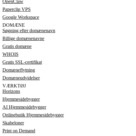
OpenClaw
Paperclip VPS
Google Workspace
DOMÆNE
Søgning efter domænenavn
Billige domænenavne
Gratis domæne
WHOIS
Gratis SSL-certifikat
Domæneflytning
Domæneudvidelser
VÆRKTØJ
Horizons
Hjemmesidebygger
AI Hjemmesidebygger
Onlinebutik Hjemmesidebygger
Skabeloner
Print on Demand