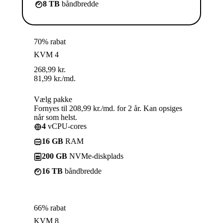
8 TB
båndbredde
70% rabat
KVM 4
268,99
kr.
81,99
kr.
/md.
Vælg pakke
Fornyes til 208,99 kr./md. for 2 år. Kan opsiges
når som helst.
4
vCPU-cores
16 GB
RAM
200 GB
NVMe-diskplads
16 TB
båndbredde
66% rabat
KVM 8