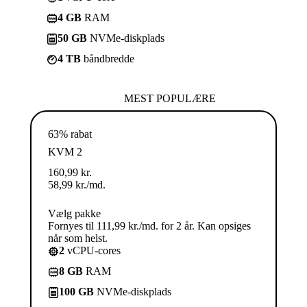
4 GB
RAM
50 GB
NVMe-diskplads
4 TB
båndbredde
MEST POPULÆRE
63% rabat
KVM 2
160,99
kr.
58,99
kr.
/md.
Vælg pakke
Fornyes til 111,99 kr./md. for 2 år. Kan opsiges
når som helst.
2
vCPU-cores
8 GB
RAM
100 GB
NVMe-diskplads