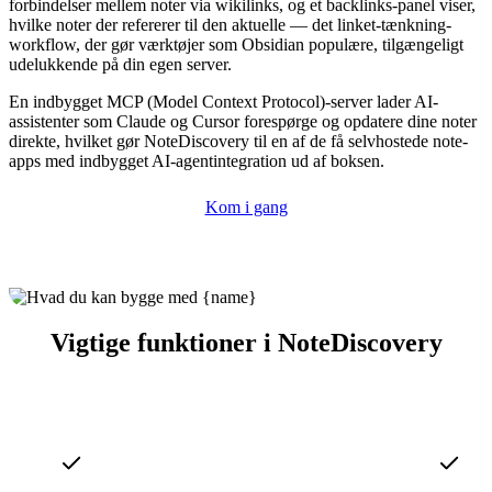
forbindelser mellem noter via wikilinks, og et backlinks-panel viser,
hvilke noter der refererer til den aktuelle — det linket-tænkning-
workflow, der gør værktøjer som Obsidian populære, tilgængeligt
udelukkende på din egen server.
En indbygget MCP (Model Context Protocol)-server lader AI-
assistenter som Claude og Cursor forespørge og opdatere dine noter
direkte, hvilket gør NoteDiscovery til en af de få selvhostede note-
apps med indbygget AI-agentintegration ud af boksen.
Kom i gang
Vigtige funktioner i NoteDiscovery