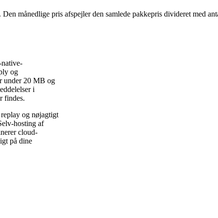
. Den månedlige pris afspejler den samlede pakkepris divideret med anta
-native-
ply og
er under 20 MB og
ddelelser i
r findes.
 replay og nøjagtigt
Selv-hosting af
inerer cloud-
igt på dine