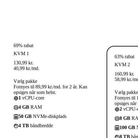
69% rabat
KVM 1
63% rabat
130,99
kr.
KVM 2
40,99
kr.
/md.
160,99
kr.
58,99
kr.
/m
Vælg pakke
Fornyes til 89,99 kr./md. for 2 år. Kan
opsiges når som helst.
Vælg pakk
1
vCPU-core
Fornyes til 
opsiges når 
4 GB
RAM
2
vCPU-c
50 GB
NVMe-diskplads
8 GB
R
4 TB
båndbredde
100 GB
N
8 TB
bån