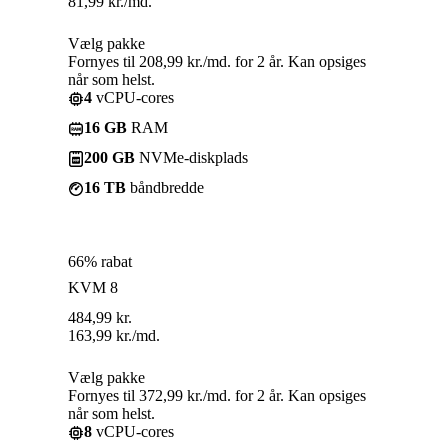
81,99
kr.
/md.
Vælg pakke
Fornyes til 208,99 kr./md. for 2 år. Kan opsiges
når som helst.
4
vCPU-cores
16 GB
RAM
200 GB
NVMe-diskplads
16 TB
båndbredde
66% rabat
KVM 8
484,99
kr.
163,99
kr.
/md.
Vælg pakke
Fornyes til 372,99 kr./md. for 2 år. Kan opsiges
når som helst.
8
vCPU-cores