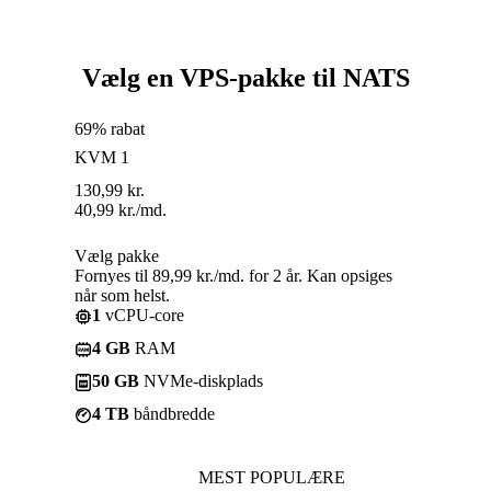
Vælg en VPS-pakke til NATS
69% rabat
KVM 1
130,99
kr.
40,99
kr.
/md.
Vælg pakke
Fornyes til 89,99 kr./md. for 2 år. Kan opsiges
når som helst.
1
vCPU-core
4 GB
RAM
50 GB
NVMe-diskplads
4 TB
båndbredde
MEST POPULÆRE