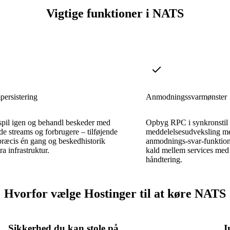
Vigtige funktioner i NATS
persistering
Anmodningssvarmønster
spil igen og behandl beskeder med
Opbyg RPC i synkronstil
e streams og forbrugere – tilføjende
meddelelsesudveksling m
præcis én gang og beskedhistorik
anmodnings-svar-funktiona
a infrastruktur.
kald mellem services med
håndtering.
Hvorfor vælge Hostinger til at køre NATS
Sikkerhed du kan stole på
I