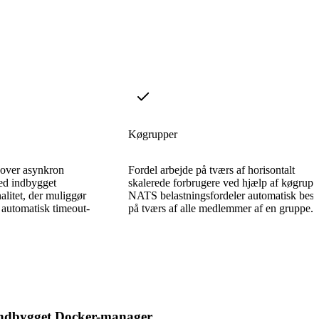
Køgrupper
 over asynkron
Fordel arbejde på tværs af horisontalt
ed indbygget
skalerede forbrugere ved hjælp af køgrupp
litet, der muliggør
NATS belastningsfordeler automatisk bes
 automatisk timeout-
på tværs af alle medlemmer af en gruppe.
ndbygget Docker-manager