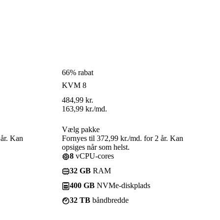
66% rabat
KVM 8
484,99
kr.
163,99
kr.
/md.
Vælg pakke
 år. Kan
Fornyes til 372,99 kr./md. for 2 år. Kan
opsiges når som helst.
8
vCPU-cores
32 GB
RAM
400 GB
NVMe-diskplads
32 TB
båndbredde