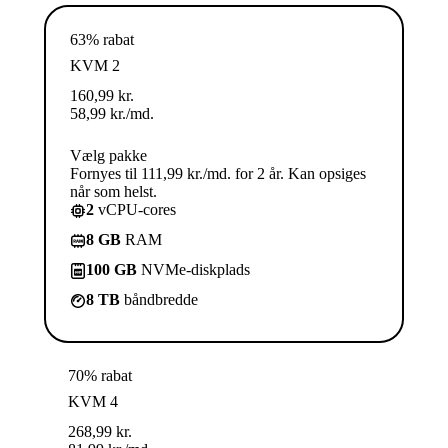
63% rabat
KVM 2
160,99
kr.
58,99
kr.
/md.
Vælg pakke
Fornyes til 111,99 kr./md. for 2 år. Kan opsiges
når som helst.
2
vCPU-cores
8 GB
RAM
100 GB
NVMe-diskplads
8 TB
båndbredde
70% rabat
KVM 4
268,99
kr.