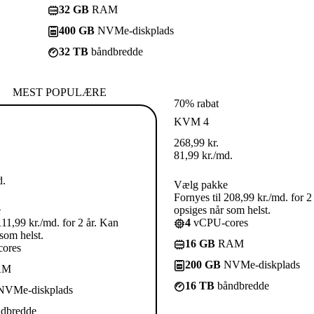
32 GB
RAM
400 GB
NVMe-diskplads
32 TB
båndbredde
MEST POPULÆRE
70% rabat
KVM 4
268,99
kr.
81,99
kr.
/md.
d.
Vælg pakke
Fornyes til 208,99 kr./md. for 2
e
opsiges når som helst.
111,99 kr./md. for 2 år. Kan
4
vCPU-cores
som helst.
16 GB
RAM
ores
200 GB
NVMe-diskplads
AM
16 TB
båndbredde
VMe-diskplads
dbredde