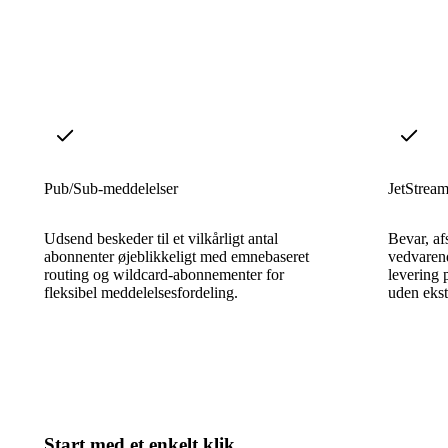
Pub/Sub-meddelelser
JetStream
Udsend beskeder til et vilkårligt antal
Bevar, af
abonnenter øjeblikkeligt med emnebaseret
vedvarend
routing og wildcard-abonnementer for
levering 
fleksibel meddelelsesfordeling.
uden ekstr
Start med et enkelt klik