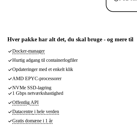
Hver pakke har
alt det, du skal bruge
- og mere til
Docker-manager
Hurtig adgang til containerlogfiler
Opdateringer med et enkelt klik
AMD EPYC-processorer
NVMe SSD-lagring
1 Gbps netværkshastighed
Offentlig API
Datacentre
i hele verden
Gratis domæne i 1 år