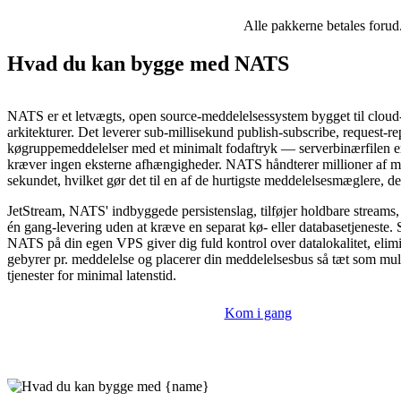
Alle pakkerne betales forud
Hvad du kan bygge med NATS
NATS er et letvægts, open source-meddelelsessystem bygget til cloud
arkitekturer. Det leverer sub-millisekund publish-subscribe, request-re
køgruppemeddelelser med et minimalt fodaftryk — serverbinærfilen 
kræver ingen eksterne afhængigheder. NATS håndterer millioner af me
sekundet, hvilket gør det til en af de hurtigste meddelelsesmæglere, de
JetStream, NATS' indbyggede persistenslag, tilføjer holdbare streams,
én gang-levering uden at kræve en separat kø- eller databasetjeneste. 
NATS på din egen VPS giver dig fuld kontrol over datalokalitet, elim
gebyrer pr. meddelelse og placerer din meddelelsesbus så tæt som mul
tjenester for minimal latenstid.
Kom i gang