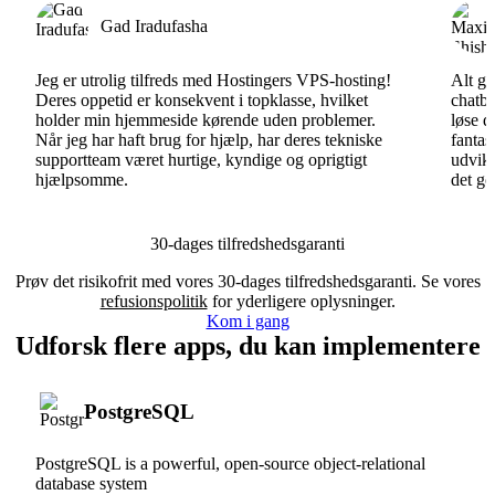
Gad Iradufasha
Jeg er utrolig tilfreds med Hostingers VPS-hosting!
Alt gå
Deres oppetid er konsekvent i topklasse, hvilket
chatbo
holder min hjemmeside kørende uden problemer.
løse d
Når jeg har haft brug for hjælp, har deres tekniske
fantas
supportteam været hurtige, kyndige og oprigtigt
udvikl
hjælpsomme.
det go
30-dages tilfredshedsgaranti
Prøv det risikofrit med vores 30-dages tilfredshedsgaranti. Se vores
refusionspolitik
for yderligere oplysninger.
Kom i gang
Udforsk flere apps, du kan implementere
PostgreSQL
PostgreSQL is a powerful, open-source object-relational
database system