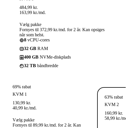
484,99
kr.
163,99
kr.
/md.
Vælg pakke
Fornyes til 372,99 kr./md. for 2 år. Kan opsiges
når som helst.
8
vCPU-cores
32 GB
RAM
400 GB
NVMe-diskplads
32 TB
båndbredde
69% rabat
KVM 1
63% rabat
130,99
kr.
KVM 2
40,99
kr.
/md.
160,99
kr.
58,99
kr.
/md
Vælg pakke
Fornyes til 89,99 kr./md. for 2 år. Kan