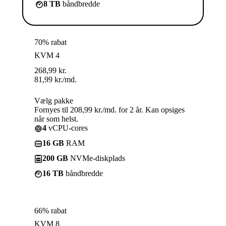
8 TB
båndbredde
70% rabat
KVM 4
268,99
kr.
81,99
kr.
/md.
Vælg pakke
Fornyes til 208,99 kr./md. for 2 år. Kan opsiges
når som helst.
4
vCPU-cores
16 GB
RAM
200 GB
NVMe-diskplads
16 TB
båndbredde
66% rabat
KVM 8