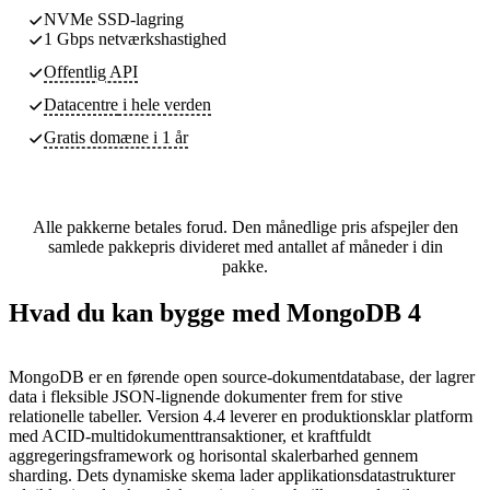
NVMe SSD-lagring
1 Gbps netværkshastighed
Offentlig API
Datacentre
i hele verden
Gratis domæne i 1 år
Alle pakkerne betales forud. Den månedlige pris afspejler den
samlede pakkepris divideret med antallet af måneder i din
pakke.
Hvad du kan bygge med MongoDB 4
MongoDB er en førende open source-dokumentdatabase, der lagrer
data i fleksible JSON-lignende dokumenter frem for stive
relationelle tabeller. Version 4.4 leverer en produktionsklar platform
med ACID-multidokumenttransaktioner, et kraftfuldt
aggregeringsframework og horisontal skalerbarhed gennem
sharding. Dets dynamiske skema lader applikationsdatastrukturer