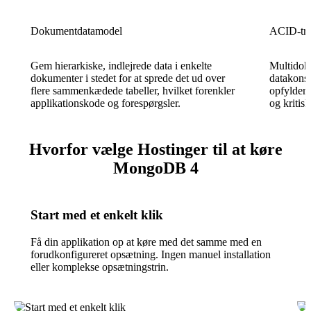
Dokumentdatamodel
ACID-tra
Gem hierarkiske, indlejrede data i enkelte
Multidok
dokumenter i stedet for at sprede det ud over
datakonsi
flere sammenkædede tabeller, hvilket forenkler
opfylder 
applikationskode og forespørgsler.
og kritisk
Hvorfor vælge Hostinger til at køre
MongoDB 4
Start med et enkelt klik
Få din applikation op at køre med det samme med en
forudkonfigureret opsætning. Ingen manuel installation
eller komplekse opsætningstrin.