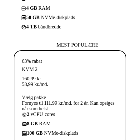
4 GB
RAM
50 GB
NVMe-diskplads
4 TB
båndbredde
MEST POPULÆRE
63% rabat
KVM 2
160,99
kr.
58,99
kr.
/md.
Vælg pakke
Fornyes til 111,99 kr./md. for 2 år. Kan opsiges
når som helst.
2
vCPU-cores
8 GB
RAM
100 GB
NVMe-diskplads