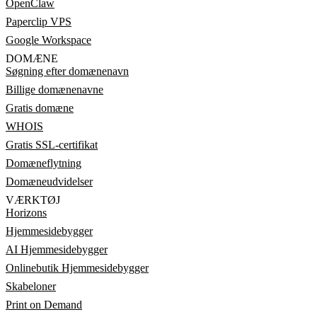
OpenClaw
Paperclip VPS
Google Workspace
DOMÆNE
Søgning efter domænenavn
Billige domænenavne
Gratis domæne
WHOIS
Gratis SSL-certifikat
Domæneflytning
Domæneudvidelser
VÆRKTØJ
Horizons
Hjemmesidebygger
AI Hjemmesidebygger
Onlinebutik Hjemmesidebygger
Skabeloner
Print on Demand