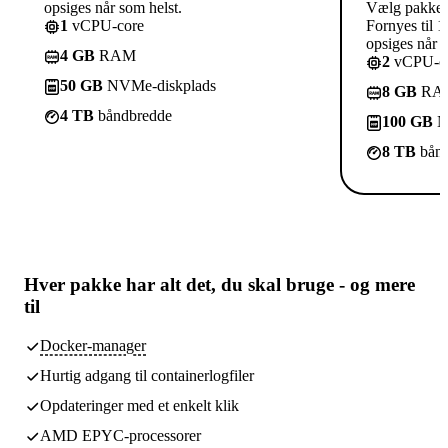
opsiges når som helst.
Vælg pakke
1
vCPU-core
Fornyes til 1
opsiges når s
4 GB
RAM
2
vCPU-co
50 GB
NVMe-diskplads
8 GB
RA
4 TB
båndbredde
100 GB
N
8 TB
bånd
Hver pakke har
alt det, du skal bruge
- og mere
til
Docker-manager
Hurtig adgang til containerlogfiler
Opdateringer med et enkelt klik
AMD EPYC-processorer