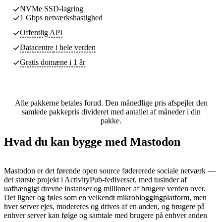
NVMe SSD-lagring
1 Gbps netværkshastighed
Offentlig API
Datacentre
i hele verden
Gratis domæne i 1 år
Alle pakkerne betales forud. Den månedlige pris afspejler den
samlede pakkepris divideret med antallet af måneder i din
pakke.
Hvad du kan bygge med Mastodon
Mastodon er det førende open source fødererede sociale netværk —
det største projekt i ActivityPub-fediverset, med tusinder af
uafhængigt drevne instanser og millioner af brugere verden over.
Det ligner og føles som en velkendt mikrobloggingplatform, men
hver server ejes, modereres og drives af en anden, og brugere på
enhver server kan følge og samtale med brugere på enhver anden