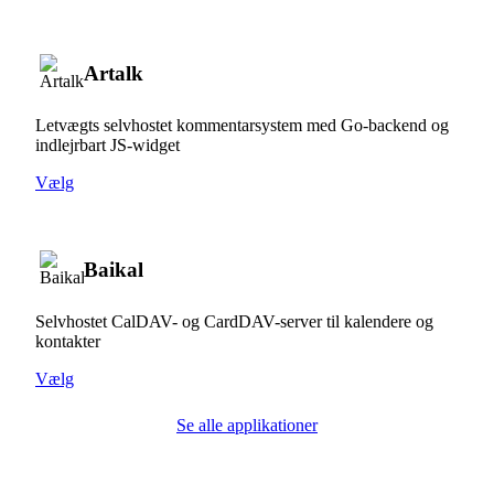
Artalk
Letvægts selvhostet kommentarsystem med Go-backend og
indlejrbart JS-widget
Vælg
Baikal
Selvhostet CalDAV- og CardDAV-server til kalendere og
kontakter
Vælg
Se alle applikationer