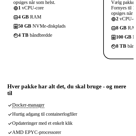
opsiges når som helst.
Vælg pakke
1
vCPU-core
Fornyes til 1
opsiges når s
4 GB
RAM
2
vCPU-co
50 GB
NVMe-diskplads
8 GB
RA
4 TB
båndbredde
100 GB
N
8 TB
bånd
Hver pakke har
alt det, du skal bruge
- og mere
til
Docker-manager
Hurtig adgang til containerlogfiler
Opdateringer med et enkelt klik
AMD EPYC-processorer