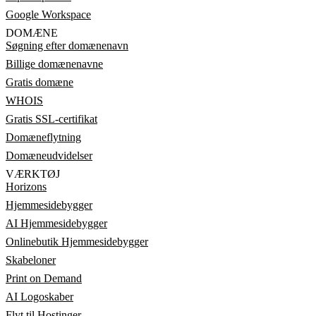
Google Workspace
DOMÆNE
Søgning efter domænenavn
Billige domænenavne
Gratis domæne
WHOIS
Gratis SSL-certifikat
Domæneflytning
Domæneudvidelser
VÆRKTØJ
Horizons
Hjemmesidebygger
AI Hjemmesidebygger
Onlinebutik Hjemmesidebygger
Skabeloner
Print on Demand
AI Logoskaber
Flyt til Hostinger