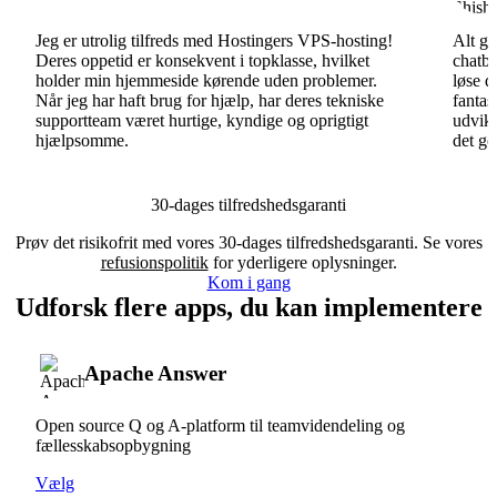
Jeg er utrolig tilfreds med Hostingers VPS-hosting!
Alt gå
Deres oppetid er konsekvent i topklasse, hvilket
chatbo
holder min hjemmeside kørende uden problemer.
løse d
Når jeg har haft brug for hjælp, har deres tekniske
fantas
supportteam været hurtige, kyndige og oprigtigt
udvikl
hjælpsomme.
det go
30-dages tilfredshedsgaranti
Prøv det risikofrit med vores 30-dages tilfredshedsgaranti. Se vores
refusionspolitik
for yderligere oplysninger.
Kom i gang
Udforsk flere apps, du kan implementere
Apache Answer
Open source Q og A-platform til teamvidendeling og
fællesskabsopbygning
Vælg