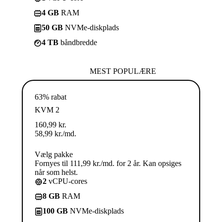
4 GB
RAM
50 GB
NVMe-diskplads
4 TB
båndbredde
MEST POPULÆRE
63% rabat
KVM 2
160,99
kr.
58,99
kr.
/md.
Vælg pakke
Fornyes til 111,99 kr./md. for 2 år. Kan opsiges
når som helst.
2
vCPU-cores
8 GB
RAM
100 GB
NVMe-diskplads