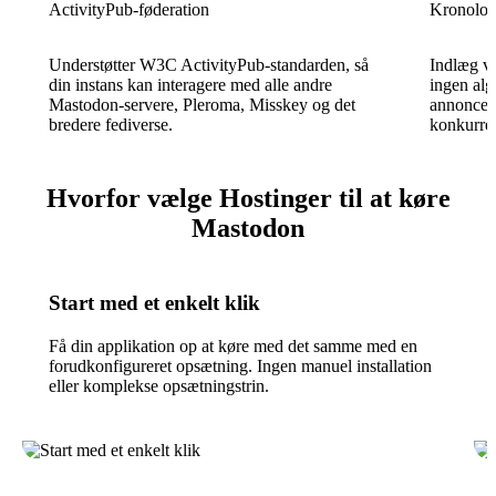
ActivityPub-føderation
Kronologi
Understøtter W3C ActivityPub-standarden, så
Indlæg vi
din instans kan interagere med alle andre
ingen alg
Mastodon-servere, Pleroma, Misskey og det
annoncer,
bredere fediverse.
konkurre
Hvorfor vælge Hostinger til at køre
Mastodon
Start med et enkelt klik
Få din applikation op at køre med det samme med en
forudkonfigureret opsætning. Ingen manuel installation
eller komplekse opsætningstrin.