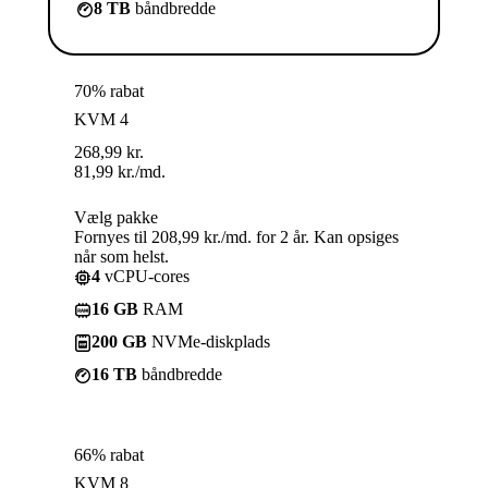
8 TB
båndbredde
70% rabat
KVM 4
268,99
kr.
81,99
kr.
/md.
Vælg pakke
Fornyes til 208,99 kr./md. for 2 år. Kan opsiges
når som helst.
4
vCPU-cores
16 GB
RAM
200 GB
NVMe-diskplads
16 TB
båndbredde
66% rabat
KVM 8