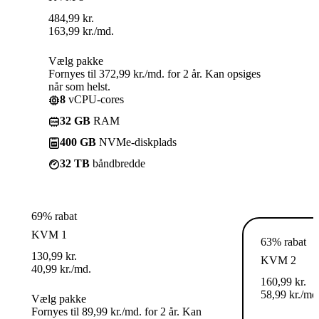
484,99
kr.
163,99
kr.
/md.
Vælg pakke
Fornyes til 372,99 kr./md. for 2 år. Kan opsiges
når som helst.
8
vCPU-cores
32 GB
RAM
400 GB
NVMe-diskplads
32 TB
båndbredde
69% rabat
KVM 1
63% rabat
130,99
kr.
KVM 2
40,99
kr.
/md.
160,99
kr.
58,99
kr.
/md
Vælg pakke
Fornyes til 89,99 kr./md. for 2 år. Kan