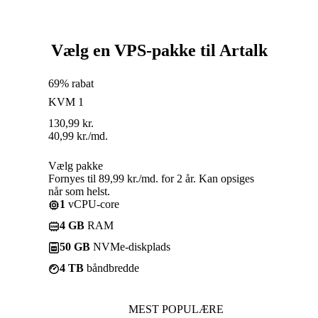
Vælg en VPS-pakke til Artalk
69% rabat
KVM 1
130,99
kr.
40,99
kr.
/md.
Vælg pakke
Fornyes til 89,99 kr./md. for 2 år. Kan opsiges
når som helst.
1
vCPU-core
4 GB
RAM
50 GB
NVMe-diskplads
4 TB
båndbredde
MEST POPULÆRE