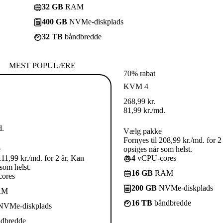
32 GB
RAM
400 GB
NVMe-diskplads
32 TB
båndbredde
MEST POPULÆRE
70% rabat
KVM 4
268,99
kr.
81,99
kr.
/md.
d.
Vælg pakke
Fornyes til 208,99 kr./md. for 2
e
opsiges når som helst.
111,99 kr./md. for 2 år. Kan
4
vCPU-cores
som helst.
16 GB
RAM
ores
200 GB
NVMe-diskplads
AM
16 TB
båndbredde
VMe-diskplads
dbredde