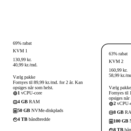
69% rabat
KVM 1
63% rabat
130,99
kr.
KVM 2
40,99
kr.
/md.
160,99
kr.
58,99
kr.
/m
Vælg pakke
Fornyes til 89,99 kr./md. for 2 år. Kan
opsiges når som helst.
Vælg pakk
1
vCPU-core
Fornyes til 
opsiges når 
4 GB
RAM
2
vCPU-c
50 GB
NVMe-diskplads
8 GB
R
4 TB
båndbredde
100 GB
N
8 TB
bån