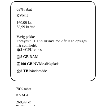
63% rabat
KVM 2
160,99
kr.
58,99
kr.
/md.
Vælg pakke
Fornyes til 111,99 kr./md. for 2 år. Kan opsiges
når som helst.
2
vCPU-cores
8 GB
RAM
100 GB
NVMe-diskplads
8 TB
båndbredde
70% rabat
KVM 4
268,99
kr.