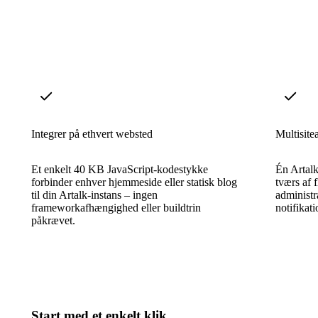
Integrer på ethvert websted
Multisite
Et enkelt 40 KB JavaScript-kodestykke
Én Artalk
forbinder enhver hjemmeside eller statisk blog
tværs af 
til din Artalk-instans – ingen
administr
frameworkafhængighed eller buildtrin
notifikati
påkrævet.
Start med et enkelt klik