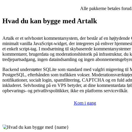
Alle pakkerne betales forud
Hvad du kan bygge med Artalk
Artalk er et selvhostet kommentarsystem, der består af en højtydende 
minimalt vanilla JavaScript-widget, der integreres på enhver hjemmes
et enkelt script-tag. I modsætning til skybaserede kommentarsystemer
kommentarer, brugerdata og moderationshistorik på infrastruktur, du k
tredjepartsadgang, ingen dataindsamling og ingen abonnementsgebyre
Backend understøtter SQLite som standard med valgfri migrering til
PostgreSQL, efterhånden som trafikken vokser. Moderationsværktøjer
notifikationer, socialt login, spamfiltrering, CAPTCHA og en fuld adm
inkluderet. Selvhosting på en VPS betyder, at dine kommentardata føl
opbevarings- og privatlivspolitikker, ikke en platforms servicevilkår.
Kom i gang