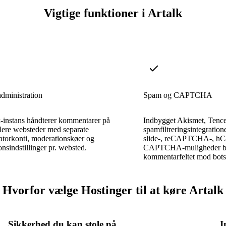
Vigtige funktioner i Artalk
administration
Spam og CAPTCHA
-instans håndterer kommentarer på
Indbygget Akismet, Tence
flere websteder med separate
spamfiltreringsintegratione
atorkonti, moderationskøer og
slide-, reCAPTCHA-, hCa
onsindstillinger pr. websted.
CAPTCHA-muligheder be
kommentarfeltet mod bots
Hvorfor vælge Hostinger til at køre Artalk
Sikkerhed du kan stole på
I