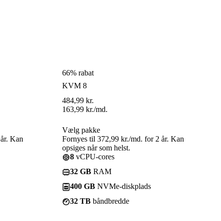
66% rabat
KVM 8
484,99
kr.
163,99
kr.
/md.
Vælg pakke
 år. Kan
Fornyes til 372,99 kr./md. for 2 år. Kan
opsiges når som helst.
8
vCPU-cores
32 GB
RAM
400 GB
NVMe-diskplads
32 TB
båndbredde