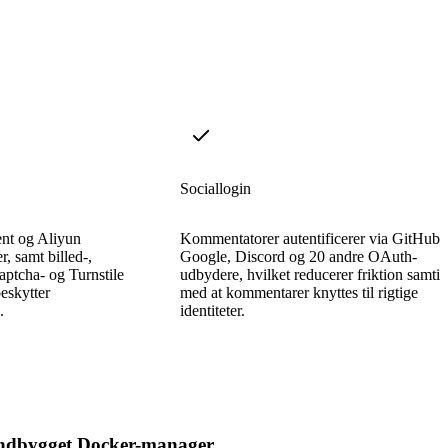
Sociallogin
nt og Aliyun
Kommentatorer autentificerer via GitHub,
r, samt billed-,
Google, Discord og 20 andre OAuth-
ptcha- og Turnstile
udbydere, hvilket reducerer friktion samtid
skytter
med at kommentarer knyttes til rigtige
.
identiteter.
ndbygget Docker-manager