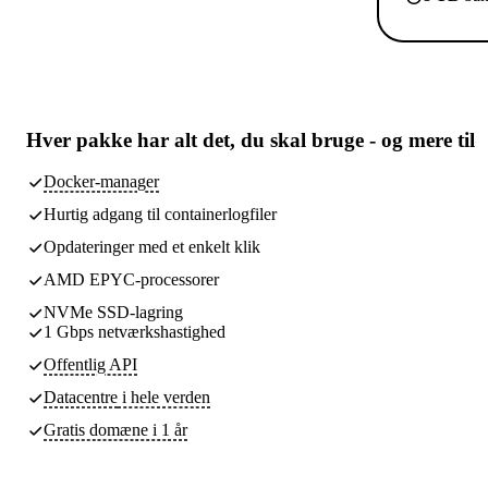
Hver pakke har
alt det, du skal bruge
- og mere til
Docker-manager
Hurtig adgang til containerlogfiler
Opdateringer med et enkelt klik
AMD EPYC-processorer
NVMe SSD-lagring
1 Gbps netværkshastighed
Offentlig API
Datacentre
i hele verden
Gratis domæne i 1 år