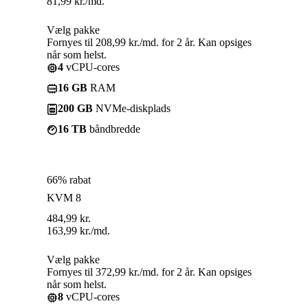
81,99
kr.
/md.
Vælg pakke
Fornyes til 208,99 kr./md. for 2 år. Kan opsiges
når som helst.
4
vCPU-cores
16 GB
RAM
200 GB
NVMe-diskplads
16 TB
båndbredde
66% rabat
KVM 8
484,99
kr.
163,99
kr.
/md.
Vælg pakke
Fornyes til 372,99 kr./md. for 2 år. Kan opsiges
når som helst.
8
vCPU-cores