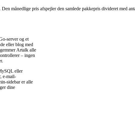
. Den månedlige pris afspejler den samlede pakkepris divideret med anta
Go-server og et
ide eller blog med
 gemmer Artalk alle
ontrollerer – ingen
r.
 MySQL eller
, e-mail-
in-sidebar er alle
ger dine