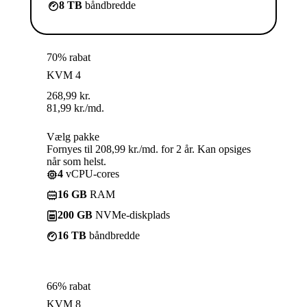
8 TB
båndbredde
70% rabat
KVM 4
268,99
kr.
81,99
kr.
/md.
Vælg pakke
Fornyes til 208,99 kr./md. for 2 år. Kan opsiges
når som helst.
4
vCPU-cores
16 GB
RAM
200 GB
NVMe-diskplads
16 TB
båndbredde
66% rabat
KVM 8