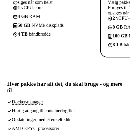
opsiges når som helst.
Vælg pakke
1
vCPU-core
Fornyes til 1
opsiges når s
4 GB
RAM
2
vCPU-co
50 GB
NVMe-diskplads
8 GB
RA
4 TB
båndbredde
100 GB
N
8 TB
bånd
Hver pakke har
alt det, du skal bruge
- og mere
til
Docker-manager
Hurtig adgang til containerlogfiler
Opdateringer med et enkelt klik
AMD EPYC-processorer