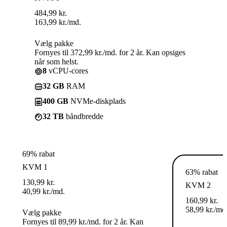
484,99
kr.
163,99
kr.
/md.
Vælg pakke
Fornyes til 372,99 kr./md. for 2 år. Kan opsiges
når som helst.
8
vCPU-cores
32 GB
RAM
400 GB
NVMe-diskplads
32 TB
båndbredde
69% rabat
KVM 1
63% rabat
130,99
kr.
KVM 2
40,99
kr.
/md.
160,99
kr.
58,99
kr.
/md
Vælg pakke
Fornyes til 89,99 kr./md. for 2 år. Kan