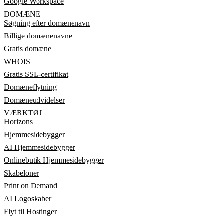
Google Workspace
DOMÆNE
Søgning efter domænenavn
Billige domænenavne
Gratis domæne
WHOIS
Gratis SSL-certifikat
Domæneflytning
Domæneudvidelser
VÆRKTØJ
Horizons
Hjemmesidebygger
AI Hjemmesidebygger
Onlinebutik Hjemmesidebygger
Skabeloner
Print on Demand
AI Logoskaber
Flyt til Hostinger