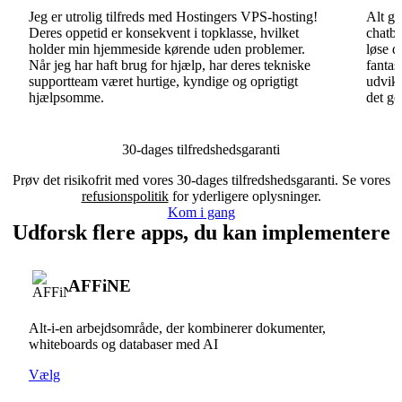
Jeg er utrolig tilfreds med Hostingers VPS-hosting!
Alt gå
Deres oppetid er konsekvent i topklasse, hvilket
chatbo
holder min hjemmeside kørende uden problemer.
løse d
Når jeg har haft brug for hjælp, har deres tekniske
fantas
supportteam været hurtige, kyndige og oprigtigt
udvikl
hjælpsomme.
det go
30-dages tilfredshedsgaranti
Prøv det risikofrit med vores 30-dages tilfredshedsgaranti. Se vores
refusionspolitik
for yderligere oplysninger.
Kom i gang
Udforsk flere apps, du kan implementere
AFFiNE
Alt-i-en arbejdsområde, der kombinerer dokumenter,
whiteboards og databaser med AI
Vælg