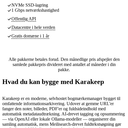
NVMe SSD-lagring
1 Gbps netværkshastighed
Offentlig API
Datacentre
i hele verden
Gratis domæne i 1 år
Alle pakkerne betales forud. Den månedlige pris afspejler den
samlede pakkepris divideret med antallet af måneder i din
pakke.
Hvad du kan bygge med Karakeep
Karakeep er en moderne, selvhostet bogmærkemanager bygget til
omfattende informationsarkivering. Udover at gemme URL'er
fanger den noter, billeder, PDF'er og fuldsideindhold med
automatisk metadataudtrækning. AI-drevet tagging og opsummering
— via OpenAI eller lokale Ollama-modeller — organiserer din
samling automatisk, mens Meilisearch-drevet fuldtekstsøgning gør