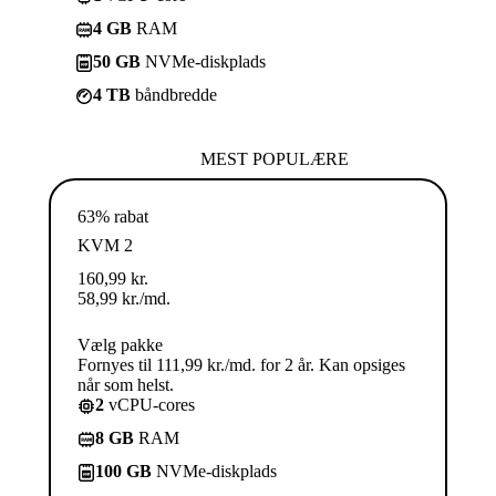
4 GB
RAM
50 GB
NVMe-diskplads
4 TB
båndbredde
MEST POPULÆRE
63% rabat
KVM 2
160,99
kr.
58,99
kr.
/md.
Vælg pakke
Fornyes til 111,99 kr./md. for 2 år. Kan opsiges
når som helst.
2
vCPU-cores
8 GB
RAM
100 GB
NVMe-diskplads