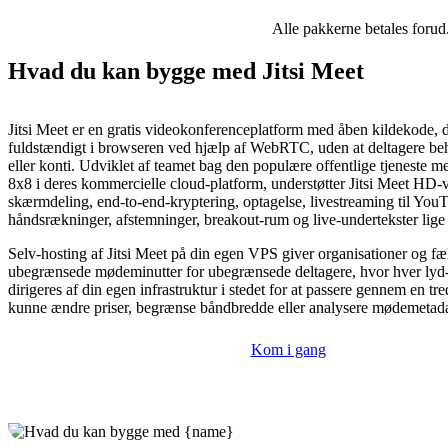
Alle pakkerne betales forud
Hvad du kan bygge med Jitsi Meet
Jitsi Meet er en gratis videokonferenceplatform med åben kildekode, d
fuldstændigt i browseren ved hjælp af WebRTC, uden at deltagere be
eller konti. Udviklet af teamet bag den populære offentlige tjeneste mee
8x8 i deres kommercielle cloud-platform, understøtter Jitsi Meet HD-
skærmdeling, end-to-end-kryptering, optagelse, livestreaming til You
håndsrækninger, afstemninger, breakout-rum og live-undertekster lige
Selv-hosting af Jitsi Meet på din egen VPS giver organisationer og fæ
ubegrænsede mødeminutter for ubegrænsede deltagere, hvor hver lyd
dirigeres af din egen infrastruktur i stedet for at passere gennem en tr
kunne ændre priser, begrænse båndbredde eller analysere mødemetada
Kom i gang