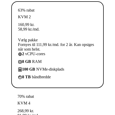
63% rabat
KVM 2
160,99
kr.
58,99
kr.
/md.
Vælg pakke
Fornyes til 111,99 kr./md. for 2 år. Kan opsiges
når som helst.
2
vCPU-cores
8 GB
RAM
100 GB
NVMe-diskplads
8 TB
båndbredde
70% rabat
KVM 4
268,99
kr.