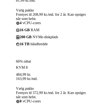
81,99
kr.
/md.
Vælg pakke
Fornyes til 208,99 kr./md. for 2 år. Kan opsiges
når som helst.
4
vCPU-cores
16 GB
RAM
200 GB
NVMe-diskplads
16 TB
båndbredde
66% rabat
KVM 8
484,99
kr.
163,99
kr.
/md.
Vælg pakke
Fornyes til 372,99 kr./md. for 2 år. Kan opsiges
når som helst.
8
vCPU-cores