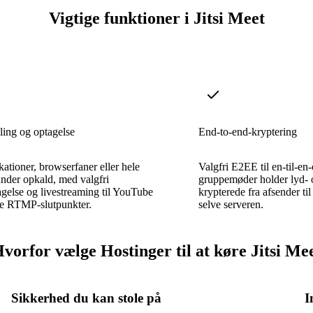
Vigtige funktioner i Jitsi Meet
ing og optagelse
End-to-end-kryptering
kationer, browserfaner eller hele
Valgfri E2EE til en-til-e
nder opkald, med valgfri
gruppemøder holder lyd- 
else og livestreaming til YouTube
krypterede fra afsender til
re RTMP-slutpunkter.
selve serveren.
vorfor vælge Hostinger til at køre Jitsi Me
Sikkerhed du kan stole på
I