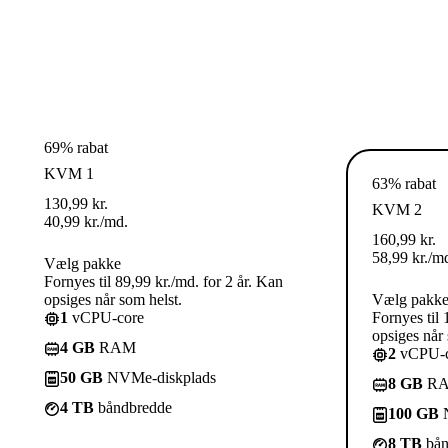
69% rabat
KVM 1
63% rabat
130,99
kr.
KVM 2
40,99
kr.
/md.
160,99
kr.
58,99
kr.
/m
Vælg pakke
Fornyes til 89,99 kr./md. for 2 år. Kan
opsiges når som helst.
Vælg pakk
1
vCPU-core
Fornyes til 
opsiges når 
4 GB
RAM
2
vCPU-c
50 GB
NVMe-diskplads
8 GB
R
4 TB
båndbredde
100 GB
N
8 TB
bån