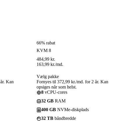
66% rabat
KVM 8
484,99
kr.
163,99
kr.
/md.
Vælg pakke
 år. Kan
Fornyes til 372,99 kr./md. for 2 år. Kan
opsiges når som helst.
8
vCPU-cores
32 GB
RAM
400 GB
NVMe-diskplads
32 TB
båndbredde