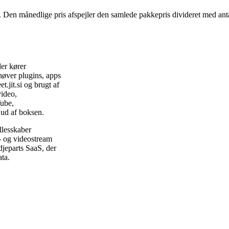
. Den månedlige pris afspejler den samlede pakkepris divideret med anta
er kører
høver plugins, apps
t.jit.si og brugt af
video,
Tube,
 ud af boksen.
llesskaber
- og videostream
edjeparts SaaS, der
ta.