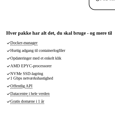
Hver pakke har
alt det, du skal bruge
- og mere til
Docker-manager
Hurtig adgang til containerlogfiler
Opdateringer med et enkelt klik
AMD EPYC-processorer
NVMe SSD-lagring
1 Gbps netværkshastighed
Offentlig API
Datacentre
i hele verden
Gratis domæne i 1 år