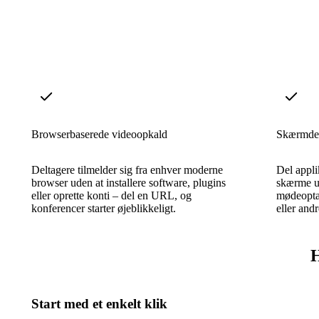
Browserbaserede videoopkald
Skærmdel
Deltagere tilmelder sig fra enhver moderne
Del appli
browser uden at installere software, plugins
skærme u
eller oprette konti – del en URL, og
mødeoptag
konferencer starter øjeblikkeligt.
eller and
H
Start med et enkelt klik