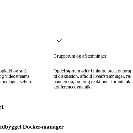
Grupperum og afstemninger
n-opkald og små
Opdel større møder i mindre breakoutgrup
og videostreams
til diskussion, afhold liveafstemninger, ræ
 modtager, selv fra
hånden op, og brug reaktioner for interakt
konferencedynamik.
et
ndbygget Docker-manager