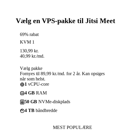
Vælg en VPS-pakke til Jitsi Meet
69% rabat
KVM 1
130,99
kr.
40,99
kr.
/md.
Vælg pakke
Fornyes til 89,99 kr./md. for 2 år. Kan opsiges
når som helst.
1
vCPU-core
4 GB
RAM
50 GB
NVMe-diskplads
4 TB
båndbredde
MEST POPULÆRE