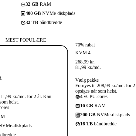
32 GB
RAM
400 GB
NVMe-diskplads
32 TB
båndbredde
MEST POPULÆRE
70% rabat
KVM 4
268,99
kr.
81,99
kr.
/md.
d.
Vælg pakke
Fornyes til 208,99 kr./md. for 2
e
opsiges når som helst.
111,99 kr./md. for 2 år. Kan
4
vCPU-cores
som helst.
16 GB
RAM
ores
200 GB
NVMe-diskplads
AM
16 TB
båndbredde
VMe-diskplads
dbredde