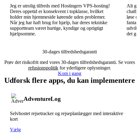
Jeg er utrolig tilfreds med Hostingers VPS-hosting!
Alt gå
Deres oppetid er konsekvent i topklasse, hvilket
chatbo
holder min hjemmeside kørende uden problemer.
løse d
Når jeg har haft brug for hjælp, har deres tekniske
fantas
supportteam været hurtige, kyndige og oprigtigt
udvikl
hjælpsomme.
det go
30-dages tilfredshedsgaranti
Prøv det risikofrit med vores 30-dages tilfredshedsgaranti. Se vores
refusionspolitik
for yderligere oplysninger.
Kom i gang
Udforsk flere apps, du kan implementere
AdventureLog
Selvhostet rejsetracker og rejseplanlægger med interaktive
kort
Vælg