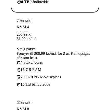
8 TB
båndbredde
70% rabat
KVM 4
268,99
kr.
81,99
kr.
/md.
Vælg pakke
Fornyes til 208,99 kr./md. for 2 år. Kan opsiges
når som helst.
4
vCPU-cores
16 GB
RAM
200 GB
NVMe-diskplads
16 TB
båndbredde
66% rabat
KVM 8