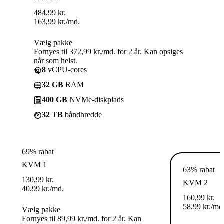
484,99
kr.
163,99
kr.
/md.
Vælg pakke
Fornyes til 372,99 kr./md. for 2 år. Kan opsiges
når som helst.
8
vCPU-cores
32 GB
RAM
400 GB
NVMe-diskplads
32 TB
båndbredde
69% rabat
KVM 1
63% rabat
130,99
kr.
KVM 2
40,99
kr.
/md.
160,99
kr.
58,99
kr.
/md
Vælg pakke
Fornyes til 89,99 kr./md. for 2 år. Kan