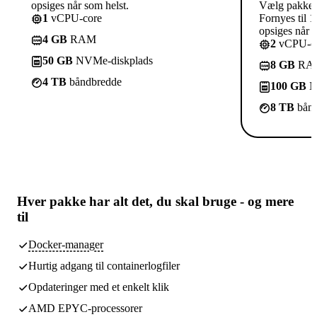
opsiges når som helst.
Vælg pakke
1
vCPU-core
Fornyes til 1
opsiges når s
4 GB
RAM
2
vCPU-co
50 GB
NVMe-diskplads
8 GB
RA
4 TB
båndbredde
100 GB
N
8 TB
bånd
Hver pakke har
alt det, du skal bruge
- og mere
til
Docker-manager
Hurtig adgang til containerlogfiler
Opdateringer med et enkelt klik
AMD EPYC-processorer