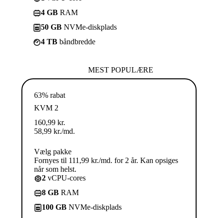
4 GB
RAM
50 GB
NVMe-diskplads
4 TB
båndbredde
MEST POPULÆRE
63% rabat
KVM 2
160,99
kr.
58,99
kr.
/md.
Vælg pakke
Fornyes til 111,99 kr./md. for 2 år. Kan opsiges
når som helst.
2
vCPU-cores
8 GB
RAM
100 GB
NVMe-diskplads