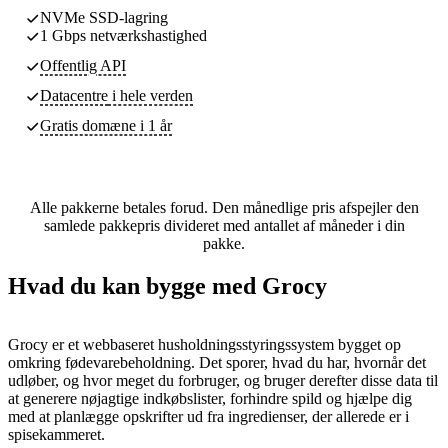
NVMe SSD-lagring
1 Gbps netværkshastighed
Offentlig API
Datacentre
i hele verden
Gratis domæne i 1 år
Alle pakkerne betales forud. Den månedlige pris afspejler den
samlede pakkepris divideret med antallet af måneder i din
pakke.
Hvad du kan bygge med Grocy
Grocy er et webbaseret husholdningsstyringssystem bygget op
omkring fødevarebeholdning. Det sporer, hvad du har, hvornår det
udløber, og hvor meget du forbruger, og bruger derefter disse data til
at generere nøjagtige indkøbslister, forhindre spild og hjælpe dig
med at planlægge opskrifter ud fra ingredienser, der allerede er i
spisekammeret.