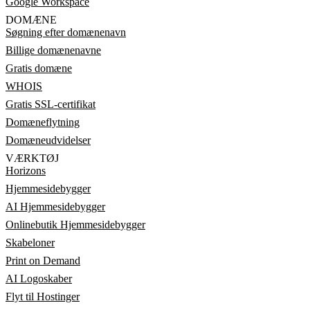
Google Workspace
DOMÆNE
Søgning efter domænenavn
Billige domænenavne
Gratis domæne
WHOIS
Gratis SSL-certifikat
Domæneflytning
Domæneudvidelser
VÆRKTØJ
Horizons
Hjemmesidebygger
AI Hjemmesidebygger
Onlinebutik Hjemmesidebygger
Skabeloner
Print on Demand
AI Logoskaber
Flyt til Hostinger