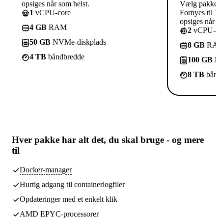
opsiges når som helst.
Vælg pakke
1
vCPU-core
Fornyes til 1
opsiges når s
4 GB
RAM
2
vCPU-co
50 GB
NVMe-diskplads
8 GB
RA
4 TB
båndbredde
100 GB
N
8 TB
bånd
Hver pakke har
alt det, du skal bruge
- og mere
til
Docker-manager
Hurtig adgang til containerlogfiler
Opdateringer med et enkelt klik
AMD EPYC-processorer