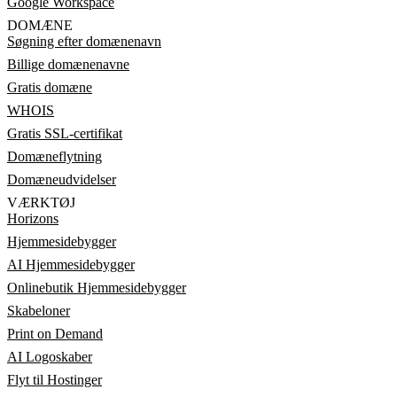
Google Workspace
DOMÆNE
Søgning efter domænenavn
Billige domænenavne
Gratis domæne
WHOIS
Gratis SSL-certifikat
Domæneflytning
Domæneudvidelser
VÆRKTØJ
Horizons
Hjemmesidebygger
AI Hjemmesidebygger
Onlinebutik Hjemmesidebygger
Skabeloner
Print on Demand
AI Logoskaber
Flyt til Hostinger