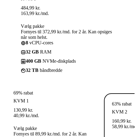
484,99
kr.
163,99
kr.
/md.
Vælg pakke
Fornyes til 372,99 kr./md. for 2 år. Kan opsiges
når som helst.
8
vCPU-cores
32 GB
RAM
400 GB
NVMe-diskplads
32 TB
båndbredde
69% rabat
KVM 1
63% rabat
130,99
kr.
KVM 2
40,99
kr.
/md.
160,99
kr.
58,99
kr.
/md
Vælg pakke
Fornyes til 89,99 kr./md. for 2 år. Kan