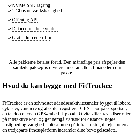
NVMe SSD-lagring
1 Gbps netværkshastighed
Offentlig API
Datacentre
i hele verden
Gratis domæne i 1 år
Alle pakkerne betales forud. Den månedlige pris afspejler den
samlede pakkepris divideret med antallet af måneder i din
pakke.
Hvad du kan bygge med FitTrackee
FitTrackee er en selvhostet udendørsaktivitetsmåler bygget til løbere,
cyklister, vandrere og alle, der registrerer GPX-spor på et sportsur,
en telefon eller en GPS-enhed. Upload aktivitetsfiler, visualiser ruter
på interaktive kort, og gennemgå statistik for distance, højde,
hastighed og varighed – alt sammen på infrastruktur, du ejer, uden at
en tredjeparts fitnessplatform indsamler dine bevægelsesdata.