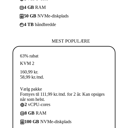
4 GB
RAM
50 GB
NVMe-diskplads
4 TB
båndbredde
MEST POPULÆRE
63% rabat
KVM 2
160,99
kr.
58,99
kr.
/md.
Vælg pakke
Fornyes til 111,99 kr./md. for 2 år. Kan opsiges
når som helst.
2
vCPU-cores
8 GB
RAM
100 GB
NVMe-diskplads