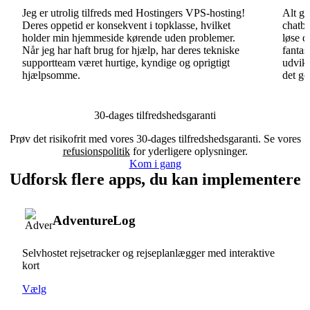
Jeg er utrolig tilfreds med Hostingers VPS-hosting!
Alt gå
Deres oppetid er konsekvent i topklasse, hvilket
chatbo
holder min hjemmeside kørende uden problemer.
løse d
Når jeg har haft brug for hjælp, har deres tekniske
fantas
supportteam været hurtige, kyndige og oprigtigt
udvikl
hjælpsomme.
det go
30-dages tilfredshedsgaranti
Prøv det risikofrit med vores 30-dages tilfredshedsgaranti. Se vores
refusionspolitik
for yderligere oplysninger.
Kom i gang
Udforsk flere apps, du kan implementere
AdventureLog
Selvhostet rejsetracker og rejseplanlægger med interaktive
kort
Vælg