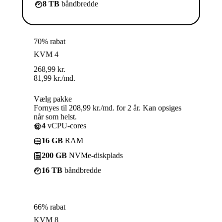
8 TB
båndbredde
70% rabat
KVM 4
268,99
kr.
81,99
kr.
/md.
Vælg pakke
Fornyes til 208,99 kr./md. for 2 år. Kan opsiges
når som helst.
4
vCPU-cores
16 GB
RAM
200 GB
NVMe-diskplads
16 TB
båndbredde
66% rabat
KVM 8