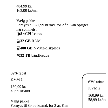
484,99
kr.
163,99
kr.
/md.
Vælg pakke
Fornyes til 372,99 kr./md. for 2 år. Kan opsiges
når som helst.
8
vCPU-cores
32 GB
RAM
400 GB
NVMe-diskplads
32 TB
båndbredde
69% rabat
KVM 1
63% rabat
130,99
kr.
KVM 2
40,99
kr.
/md.
160,99
kr.
58,99
kr.
/md
Vælg pakke
Fornyes til 89,99 kr./md. for 2 år. Kan