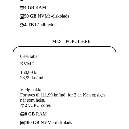
4 GB
RAM
50 GB
NVMe-diskplads
4 TB
båndbredde
MEST POPULÆRE
63% rabat
KVM 2
160,99
kr.
58,99
kr.
/md.
Vælg pakke
Fornyes til 111,99 kr./md. for 2 år. Kan opsiges
når som helst.
2
vCPU-cores
8 GB
RAM
100 GB
NVMe-diskplads