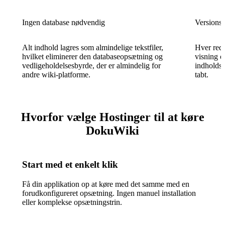
Ingen database nødvendig
Versionss
Alt indhold lagres som almindelige tekstfiler,
Hver redi
hvilket eliminerer den databaseopsætning og
visning o
vedligeholdelsesbyrde, der er almindelig for
indholds
andre wiki-platforme.
tabt.
Hvorfor vælge Hostinger til at køre
DokuWiki
Start med et enkelt klik
Få din applikation op at køre med det samme med en
forudkonfigureret opsætning. Ingen manuel installation
eller komplekse opsætningstrin.