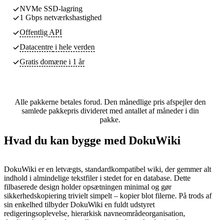
NVMe SSD-lagring
1 Gbps netværkshastighed
Offentlig API
Datacentre
i hele verden
Gratis domæne i 1 år
Alle pakkerne betales forud. Den månedlige pris afspejler den
samlede pakkepris divideret med antallet af måneder i din
pakke.
Hvad du kan bygge med DokuWiki
DokuWiki er en letvægts, standardkompatibel wiki, der gemmer alt
indhold i almindelige tekstfiler i stedet for en database. Dette
filbaserede design holder opsætningen minimal og gør
sikkerhedskopiering trivielt simpelt – kopier blot filerne. På trods af
sin enkelhed tilbyder DokuWiki en fuldt udstyret
redigeringsoplevelse, hierarkisk navneområdeorganisation,