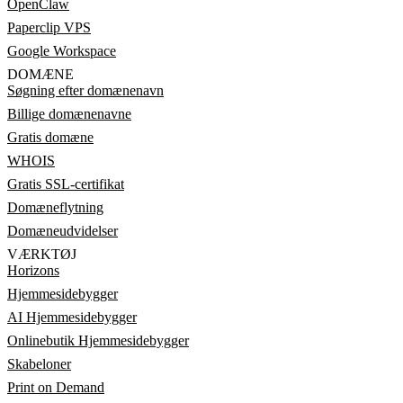
OpenClaw
Paperclip VPS
Google Workspace
DOMÆNE
Søgning efter domænenavn
Billige domænenavne
Gratis domæne
WHOIS
Gratis SSL-certifikat
Domæneflytning
Domæneudvidelser
VÆRKTØJ
Horizons
Hjemmesidebygger
AI Hjemmesidebygger
Onlinebutik Hjemmesidebygger
Skabeloner
Print on Demand