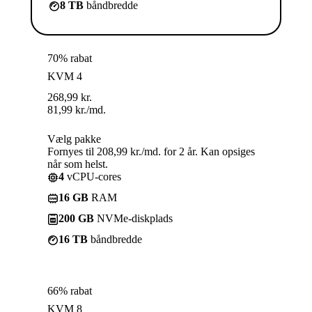
8 TB
båndbredde
70% rabat
KVM 4
268,99
kr.
81,99
kr.
/md.
Vælg pakke
Fornyes til 208,99 kr./md. for 2 år. Kan opsiges
når som helst.
4
vCPU-cores
16 GB
RAM
200 GB
NVMe-diskplads
16 TB
båndbredde
66% rabat
KVM 8