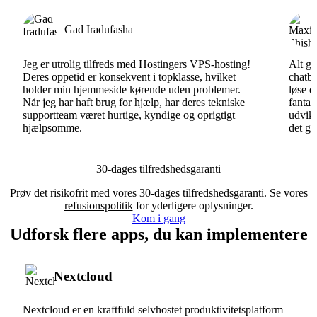
Gad Iradufasha
Jeg er utrolig tilfreds med Hostingers VPS-hosting!
Alt gå
Deres oppetid er konsekvent i topklasse, hvilket
chatbo
holder min hjemmeside kørende uden problemer.
løse d
Når jeg har haft brug for hjælp, har deres tekniske
fantas
supportteam været hurtige, kyndige og oprigtigt
udvikl
hjælpsomme.
det go
30-dages tilfredshedsgaranti
Prøv det risikofrit med vores 30-dages tilfredshedsgaranti. Se vores
refusionspolitik
for yderligere oplysninger.
Kom i gang
Udforsk flere apps, du kan implementere
Nextcloud
Nextcloud er en kraftfuld selvhostet produktivitetsplatform