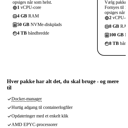
opsiges når som helst.
Vælg pakke
1
vCPU-core
Fornyes til 1
opsiges når s
4 GB
RAM
2
vCPU-co
50 GB
NVMe-diskplads
8 GB
RA
4 TB
båndbredde
100 GB
N
8 TB
bånd
Hver pakke har
alt det, du skal bruge
- og mere
til
Docker-manager
Hurtig adgang til containerlogfiler
Opdateringer med et enkelt klik
AMD EPYC-processorer