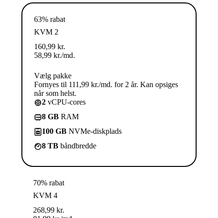
63% rabat
KVM 2
160,99
kr.
58,99
kr.
/md.
Vælg pakke
Fornyes til 111,99 kr./md. for 2 år. Kan opsiges
når som helst.
2
vCPU-cores
8 GB
RAM
100 GB
NVMe-diskplads
8 TB
båndbredde
70% rabat
KVM 4
268,99
kr.