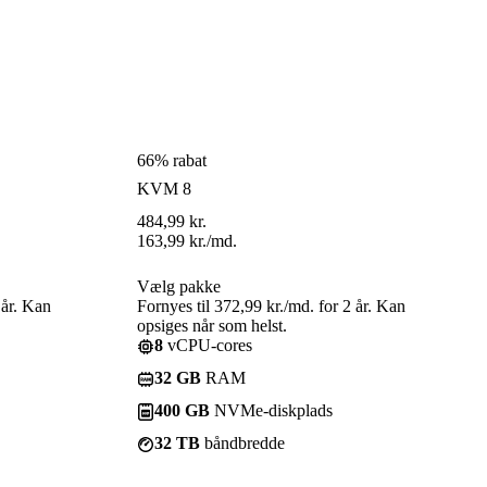
66% rabat
KVM 8
484,99
kr.
163,99
kr.
/md.
Vælg pakke
 år. Kan
Fornyes til 372,99 kr./md. for 2 år. Kan
opsiges når som helst.
8
vCPU-cores
32 GB
RAM
400 GB
NVMe-diskplads
32 TB
båndbredde