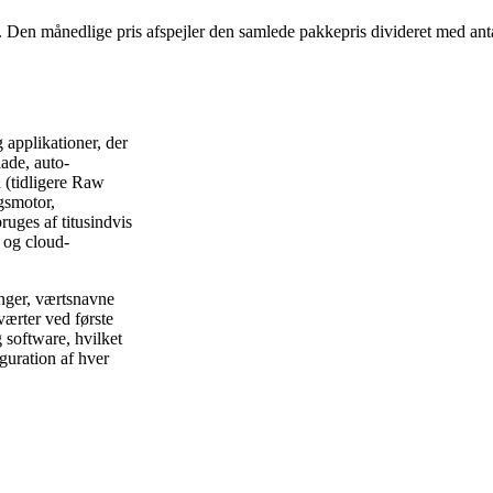
. Den månedlige pris afspejler den samlede pakkepris divideret med anta
 applikationer, der
ade, auto-
 (tidligere Raw
gsmotor,
ruges af titusindvis
r og cloud-
nger, værtsnavne
værter ved første
g software, hvilket
uration af hver