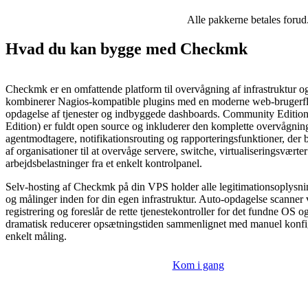
Alle pakkerne betales forud
Hvad du kan bygge med Checkmk
Checkmk er en omfattende platform til overvågning af infrastruktur og
kombinerer Nagios-kompatible plugins med en moderne web-brugerfl
opdagelse af tjenester og indbyggede dashboards. Community Edition
Edition) er fuldt open source og inkluderer den komplette overvågnin
agentmodtagere, notifikationsrouting og rapporteringsfunktioner, der b
af organisationer til at overvåge servere, switche, virtualiseringsværte
arbejdsbelastninger fra et enkelt kontrolpanel.
Selv-hosting af Checkmk på din VPS holder alle legitimationsoplysni
og målinger inden for din egen infrastruktur. Auto-opdagelse scanner 
registrering og foreslår de rette tjenestekontroller for det fundne OS o
dramatisk reducerer opsætningstiden sammenlignet med manuel konfig
enkelt måling.
Kom i gang