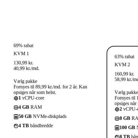
69% rabat
KVM 1
63% rabat
130,99
kr.
KVM 2
40,99
kr.
/md.
160,99
kr.
58,99
kr.
/m
Vælg pakke
Fornyes til 89,99 kr./md. for 2 år. Kan
opsiges når som helst.
Vælg pakk
1
vCPU-core
Fornyes til 
opsiges når 
4 GB
RAM
2
vCPU-c
50 GB
NVMe-diskplads
8 GB
R
4 TB
båndbredde
100 GB
N
8 TB
bån