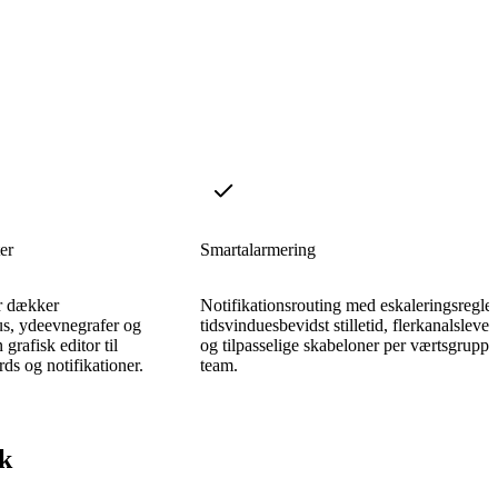
er
Smartalarmering
r dækker
Notifikationsrouting med eskaleringsregler
us, ydeevnegrafer og
tidsvinduesbevidst stilletid, flerkanalslever
rafisk editor til
og tilpasselige skabeloner per værtsgruppe
ds og notifikationer.
team.
k