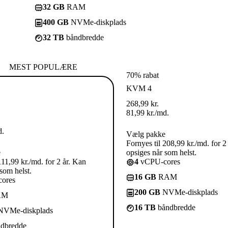
32 GB
RAM
400 GB
NVMe-diskplads
32 TB
båndbredde
MEST POPULÆRE
70% rabat
KVM 4
268,99
kr.
81,99
kr.
/md.
d.
Vælg pakke
Fornyes til 208,99 kr./md. for 2
e
opsiges når som helst.
111,99 kr./md. for 2 år. Kan
4
vCPU-cores
som helst.
16 GB
RAM
ores
200 GB
NVMe-diskplads
AM
16 TB
båndbredde
VMe-diskplads
dbredde