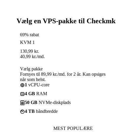
Vælg en VPS-pakke til Checkmk
69% rabat
KVM 1
130,99
kr.
40,99
kr.
/md.
Vælg pakke
Fornyes til 89,99 kr./md. for 2 år. Kan opsiges
når som helst.
1
vCPU-core
4 GB
RAM
50 GB
NVMe-diskplads
4 TB
båndbredde
MEST POPULÆRE