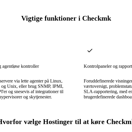
Vigtige funktioner i Checkmk
 agentløse kontroller
Kontrolpaneler og rapport
ervere via lette agenter på Linux,
Foruddefinerede visninge
og Unix, eller brug SNMP, IPMI,
værtoversigt, problemstat
er og snesevis af integrationer til
SLA-rapportering, med en g
hypervisorer og skytjenester.
brugerdefinerede dashboar
Hvorfor vælge Hostinger til at køre Checkm