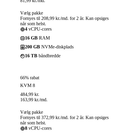
81,99
kr.
/md.
Vælg pakke
Fornyes til 208,99 kr./md. for 2 år. Kan opsiges
når som helst.
4
vCPU-cores
16 GB
RAM
200 GB
NVMe-diskplads
16 TB
båndbredde
66% rabat
KVM 8
484,99
kr.
163,99
kr.
/md.
Vælg pakke
Fornyes til 372,99 kr./md. for 2 år. Kan opsiges
når som helst.
8
vCPU-cores