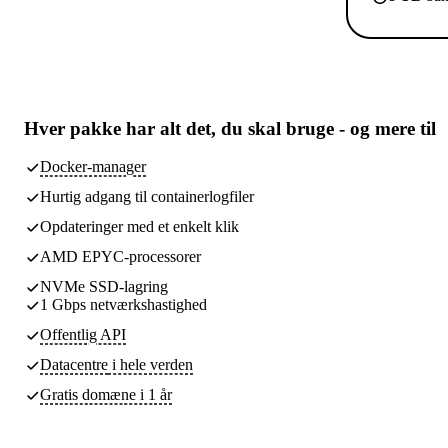
Hver pakke har
alt det, du skal bruge
- og mere til
Docker-manager
Hurtig adgang til containerlogfiler
Opdateringer med et enkelt klik
AMD EPYC-processorer
NVMe SSD-lagring
1 Gbps netværkshastighed
Offentlig API
Datacentre
i hele verden
Gratis domæne i 1 år