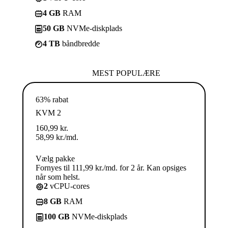
4 GB
RAM
50 GB
NVMe-diskplads
4 TB
båndbredde
MEST POPULÆRE
63% rabat
KVM 2
160,99
kr.
58,99
kr.
/md.
Vælg pakke
Fornyes til 111,99 kr./md. for 2 år. Kan opsiges
når som helst.
2
vCPU-cores
8 GB
RAM
100 GB
NVMe-diskplads