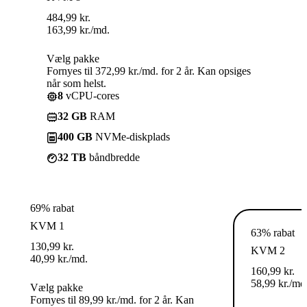
484,99
kr.
163,99
kr.
/md.
Vælg pakke
Fornyes til 372,99 kr./md. for 2 år. Kan opsiges
når som helst.
8
vCPU-cores
32 GB
RAM
400 GB
NVMe-diskplads
32 TB
båndbredde
69% rabat
KVM 1
63% rabat
130,99
kr.
KVM 2
40,99
kr.
/md.
160,99
kr.
58,99
kr.
/md
Vælg pakke
Fornyes til 89,99 kr./md. for 2 år. Kan