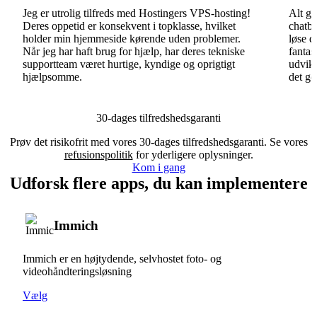
Jeg er utrolig tilfreds med Hostingers VPS-hosting!
Alt gå
Deres oppetid er konsekvent i topklasse, hvilket
chatbo
holder min hjemmeside kørende uden problemer.
løse d
Når jeg har haft brug for hjælp, har deres tekniske
fantas
supportteam været hurtige, kyndige og oprigtigt
udvikl
hjælpsomme.
det go
30-dages tilfredshedsgaranti
Prøv det risikofrit med vores 30-dages tilfredshedsgaranti. Se vores
refusionspolitik
for yderligere oplysninger.
Kom i gang
Udforsk flere apps, du kan implementere
Immich
Immich er en højtydende, selvhostet foto- og
videohåndteringsløsning
Vælg