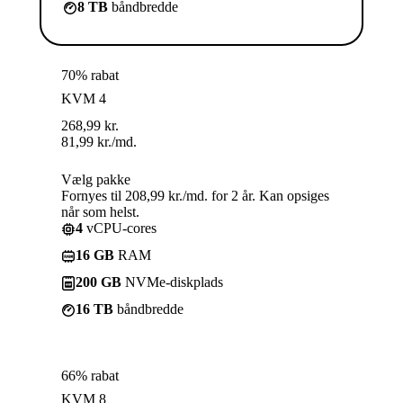
8 TB
båndbredde
70% rabat
KVM 4
268,99
kr.
81,99
kr.
/md.
Vælg pakke
Fornyes til 208,99 kr./md. for 2 år. Kan opsiges
når som helst.
4
vCPU-cores
16 GB
RAM
200 GB
NVMe-diskplads
16 TB
båndbredde
66% rabat
KVM 8