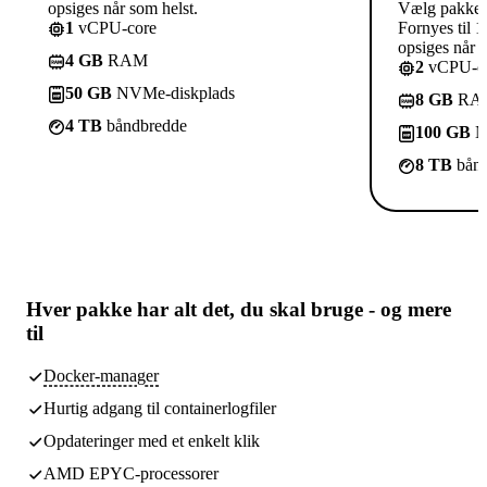
opsiges når som helst.
Vælg pakke
1
vCPU-core
Fornyes til 1
opsiges når s
4 GB
RAM
2
vCPU-co
50 GB
NVMe-diskplads
8 GB
RA
4 TB
båndbredde
100 GB
N
8 TB
bånd
Hver pakke har
alt det, du skal bruge
- og mere
til
Docker-manager
Hurtig adgang til containerlogfiler
Opdateringer med et enkelt klik
AMD EPYC-processorer