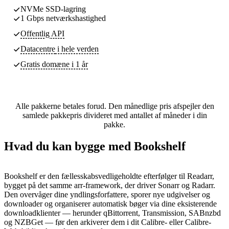
NVMe SSD-lagring
1 Gbps netværkshastighed
Offentlig API
Datacentre
i hele verden
Gratis domæne i 1 år
Alle pakkerne betales forud. Den månedlige pris afspejler den
samlede pakkepris divideret med antallet af måneder i din
pakke.
Hvad du kan bygge med Bookshelf
Bookshelf er den fællesskabsvedligeholdte efterfølger til Readarr,
bygget på det samme arr-framework, der driver Sonarr og Radarr.
Den overvåger dine yndlingsforfattere, sporer nye udgivelser og
downloader og organiserer automatisk bøger via dine eksisterende
downloadklienter — herunder qBittorrent, Transmission, SABnzbd
og NZBGet — før den arkiverer dem i dit Calibre- eller Calibre-