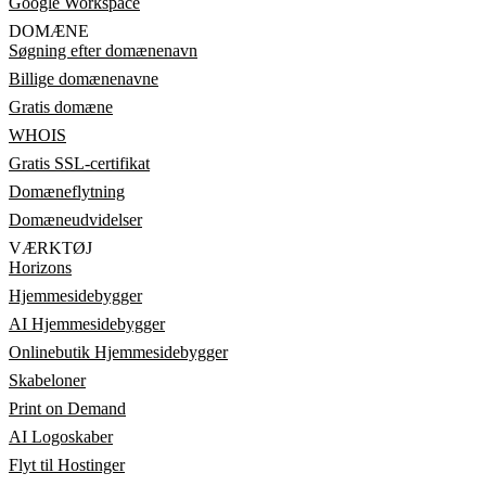
Google Workspace
DOMÆNE
Søgning efter domænenavn
Billige domænenavne
Gratis domæne
WHOIS
Gratis SSL-certifikat
Domæneflytning
Domæneudvidelser
VÆRKTØJ
Horizons
Hjemmesidebygger
AI Hjemmesidebygger
Onlinebutik Hjemmesidebygger
Skabeloner
Print on Demand
AI Logoskaber
Flyt til Hostinger