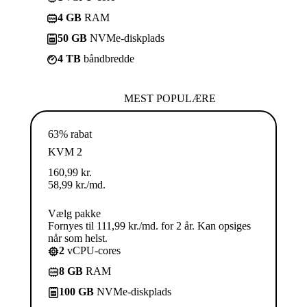
4 GB
RAM
50 GB
NVMe-diskplads
4 TB
båndbredde
MEST POPULÆRE
63% rabat
KVM 2
160,99
kr.
58,99
kr.
/md.
Vælg pakke
Fornyes til 111,99 kr./md. for 2 år. Kan opsiges
når som helst.
2
vCPU-cores
8 GB
RAM
100 GB
NVMe-diskplads