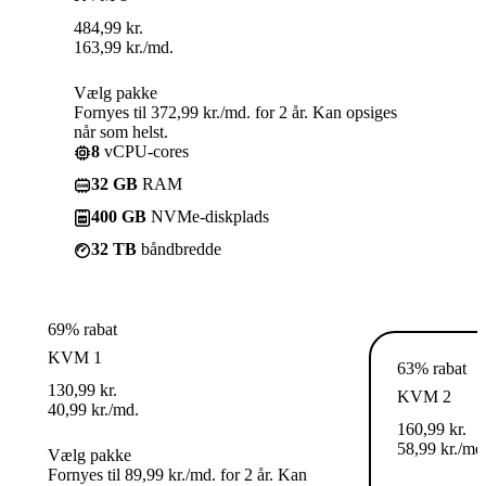
484,99
kr.
163,99
kr.
/md.
Vælg pakke
Fornyes til 372,99 kr./md. for 2 år. Kan opsiges
når som helst.
8
vCPU-cores
32 GB
RAM
400 GB
NVMe-diskplads
32 TB
båndbredde
69% rabat
KVM 1
63% rabat
130,99
kr.
KVM 2
40,99
kr.
/md.
160,99
kr.
58,99
kr.
/md
Vælg pakke
Fornyes til 89,99 kr./md. for 2 år. Kan