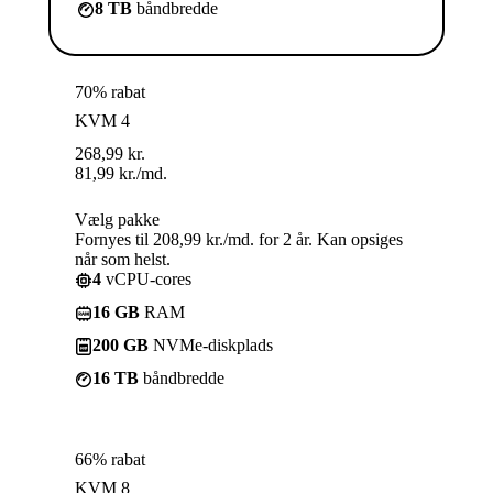
8 TB
båndbredde
70% rabat
KVM 4
268,99
kr.
81,99
kr.
/md.
Vælg pakke
Fornyes til 208,99 kr./md. for 2 år. Kan opsiges
når som helst.
4
vCPU-cores
16 GB
RAM
200 GB
NVMe-diskplads
16 TB
båndbredde
66% rabat
KVM 8