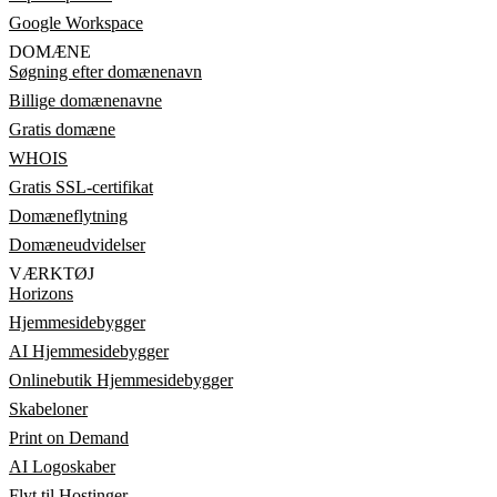
Google Workspace
DOMÆNE
Søgning efter domænenavn
Billige domænenavne
Gratis domæne
WHOIS
Gratis SSL-certifikat
Domæneflytning
Domæneudvidelser
VÆRKTØJ
Horizons
Hjemmesidebygger
AI Hjemmesidebygger
Onlinebutik Hjemmesidebygger
Skabeloner
Print on Demand
AI Logoskaber
Flyt til Hostinger