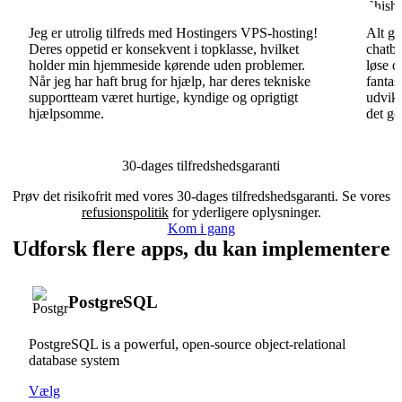
Jeg er utrolig tilfreds med Hostingers VPS-hosting!
Alt gå
Deres oppetid er konsekvent i topklasse, hvilket
chatbo
holder min hjemmeside kørende uden problemer.
løse d
Når jeg har haft brug for hjælp, har deres tekniske
fantas
supportteam været hurtige, kyndige og oprigtigt
udvikl
hjælpsomme.
det go
30-dages tilfredshedsgaranti
Prøv det risikofrit med vores 30-dages tilfredshedsgaranti. Se vores
refusionspolitik
for yderligere oplysninger.
Kom i gang
Udforsk flere apps, du kan implementere
PostgreSQL
PostgreSQL is a powerful, open-source object-relational
database system
Vælg