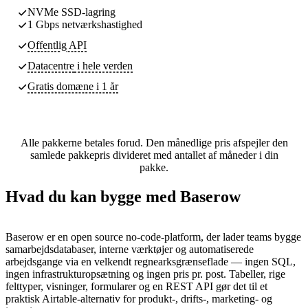
NVMe SSD-lagring
1 Gbps netværkshastighed
Offentlig API
Datacentre
i hele verden
Gratis domæne i 1 år
Alle pakkerne betales forud. Den månedlige pris afspejler den
samlede pakkepris divideret med antallet af måneder i din
pakke.
Hvad du kan bygge med Baserow
Baserow er en open source no-code-platform, der lader teams bygge
samarbejdsdatabaser, interne værktøjer og automatiserede
arbejdsgange via en velkendt regnearksgrænseflade — ingen SQL,
ingen infrastrukturopsætning og ingen pris pr. post. Tabeller, rige
felttyper, visninger, formularer og en REST API gør det til et
praktisk Airtable-alternativ for produkt-, drifts-, marketing- og