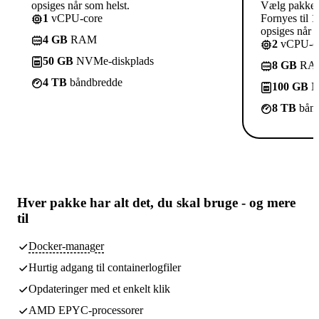
opsiges når som helst.
Vælg pakke
1
vCPU-core
Fornyes til 1
opsiges når s
4 GB
RAM
2
vCPU-co
50 GB
NVMe-diskplads
8 GB
RA
4 TB
båndbredde
100 GB
N
8 TB
bånd
Hver pakke har
alt det, du skal bruge
- og mere
til
Docker-manager
Hurtig adgang til containerlogfiler
Opdateringer med et enkelt klik
AMD EPYC-processorer