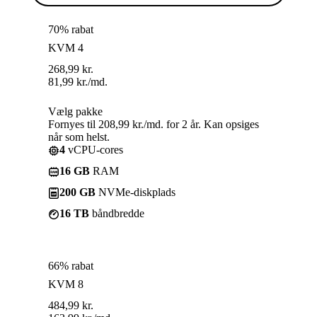
70% rabat
KVM 4
268,99
kr.
81,99
kr.
/md.
Vælg pakke
Fornyes til 208,99 kr./md. for 2 år. Kan opsiges
når som helst.
4
vCPU-cores
16 GB
RAM
200 GB
NVMe-diskplads
16 TB
båndbredde
66% rabat
KVM 8
484,99
kr.