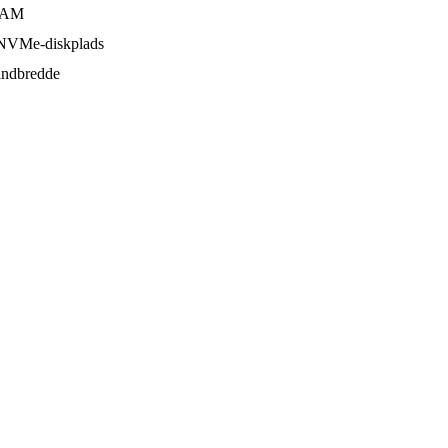
AM
VMe-diskplads
ndbredde