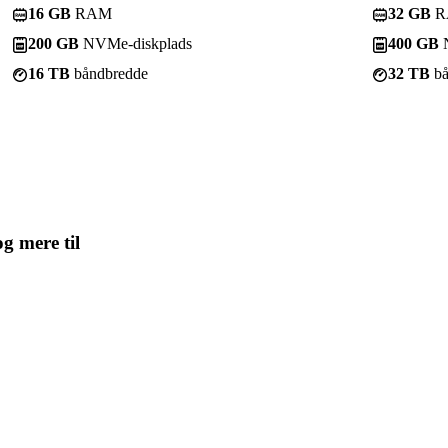
16 GB
RAM
32 GB
R
200 GB
NVMe-diskplads
400 GB
N
16 TB
båndbredde
32 TB
bå
og mere til