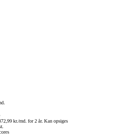
md.
e
372,99 kr./md. for 2 år. Kan opsiges
t.
ores