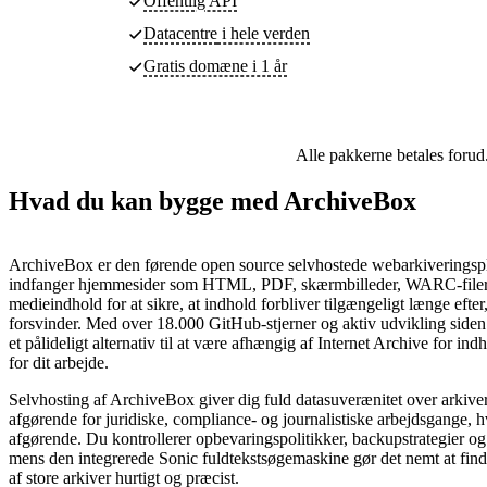
Offentlig API
Datacentre
i hele verden
Gratis domæne i 1 år
Alle pakkerne betales forud
Hvad du kan bygge med ArchiveBox
ArchiveBox er den førende open source selvhostede webarkiveringspl
indfanger hjemmesider som HTML, PDF, skærmbilleder, WARC-filer
medieindhold for at sikre, at indhold forbliver tilgængeligt længe efter,
forsvinder. Med over 18.000 GitHub-stjerner og aktiv udvikling siden
et pålideligt alternativ til at være afhængig af Internet Archive for indh
for dit arbejde.
Selvhosting af ArchiveBox giver dig fuld datasuverænitet over arkive
afgørende for juridiske, compliance- og journalistiske arbejdsgange, 
afgørende. Du kontrollerer opbevaringspolitikker, backupstrategier og 
mens den integrerede Sonic fuldtekstsøgemaskine gør det nemt at find
af store arkiver hurtigt og præcist.