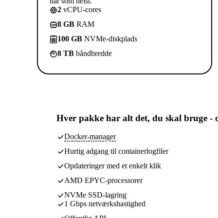
når som helst.
2
vCPU-cores
8 GB
RAM
100 GB
NVMe-diskplads
8 TB
båndbredde
Hver pakke har
alt det, du skal bruge
- 
Docker-manager
Hurtig adgang til containerlogfiler
Opdateringer med et enkelt klik
AMD EPYC-processorer
NVMe SSD-lagring
1 Gbps netværkshastighed