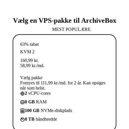
Vælg en VPS-pakke til ArchiveBox
MEST POPULÆRE
63% rabat
KVM 2
160,99
kr.
58,99
kr.
/md.
Vælg pakke
Fornyes til 111,99 kr./md. for 2 år. Kan opsiges
når som helst.
2
vCPU-cores
8 GB
RAM
100 GB
NVMe-diskplads
8 TB
båndbredde