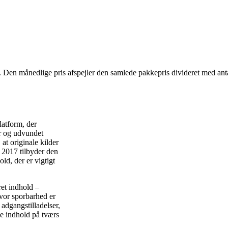
. Den månedlige pris afspejler den samlede pakkepris divideret med anta
atform, der
 og udvundet
 at originale kilder
 2017 tilbyder den
old, der er vigtigt
ret indhold –
hvor sporbarhed er
adgangstilladelser,
e indhold på tværs