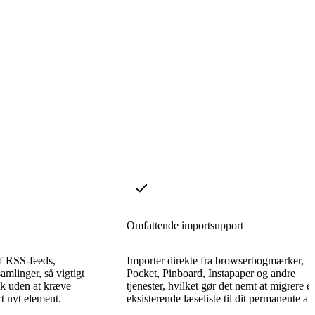
Omfattende importsupport
af RSS-feeds,
Importer direkte fra browserbogmærker,
mlinger, så vigtigt
Pocket, Pinboard, Instapaper og andre
sk uden at kræve
tjenester, hvilket gør det nemt at migrere e
t nyt element.
eksisterende læseliste til dit permanente ar