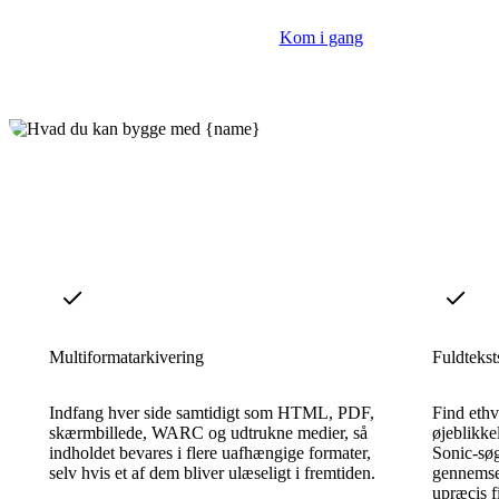
Kom i gang
Multiformatarkivering
Fuldteks
Indfang hver side samtidigt som HTML, PDF,
Find ethve
skærmbillede, WARC og udtrukne medier, så
øjeblikke
indholdet bevares i flere uafhængige formater,
Sonic-sø
selv hvis et af dem bliver ulæseligt i fremtiden.
gennemse 
upræcis f