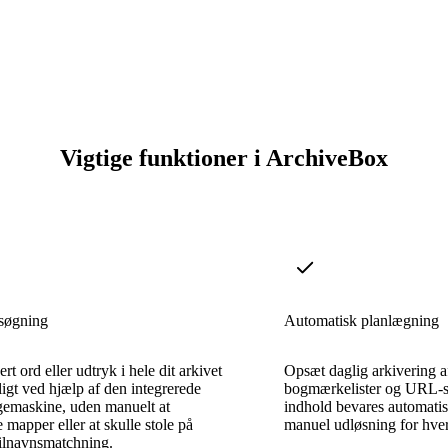
Vigtige funktioner i ArchiveBox
tsøgning
Automatisk planlægning
rt ord eller udtryk i hele dit arkivet
Opsæt daglig arkivering 
ligt ved hjælp af den integrerede
bogmærkelister og URL-sa
gemaskine, uden manuelt at
indhold bevares automati
mapper eller at skulle stole på
manuel udløsning for hver
ilnavnsmatchning.