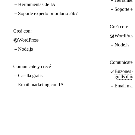
Herramien
Herramientas de IA
Soporte ex
Soporte experto prioritario 24/7
Creá con:
Creá con:
WordPress
WordPress
Node.js
Node.js
Comunicate y
Comunicate y crecé
Buzones de
Casilla gratis
gratis dura
Email marketing con IA
Email mar