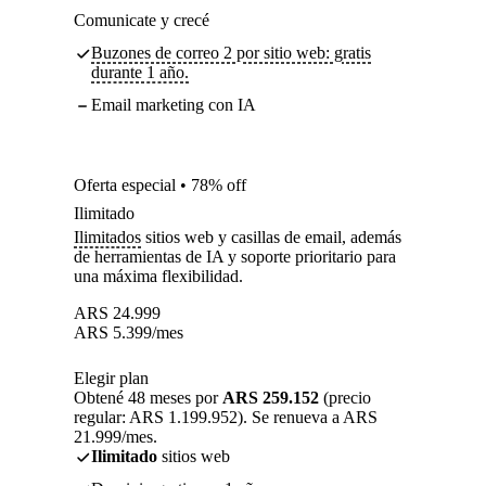
Comunicate y crecé
Buzones de correo 2 por sitio web: gratis
durante 1 año.
Email marketing con IA
Oferta especial • 78% off
Ilimitado
Ilimitados
sitios web y casillas de email, además
de herramientas de IA y soporte prioritario para
una máxima flexibilidad.
ARS
24.999
ARS
5.399
/mes
Elegir plan
Obtené 48 meses por
ARS 259.152
(precio
regular: ARS 1.199.952). Se renueva a ARS
21.999/mes.
Ilimitado
sitios web