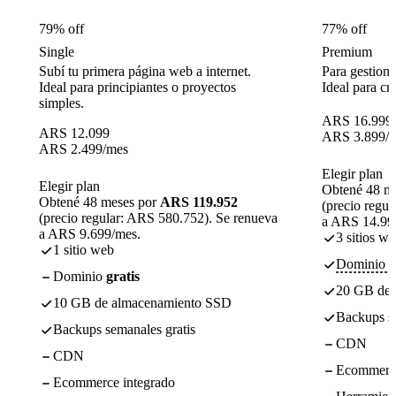
79% off
77% off
Single
Premium
Subí tu primera página web a internet.
Para gestiona
Ideal para principiantes o proyectos
Ideal para cr
simples.
ARS
16.999
ARS
12.099
ARS
3.899
/
ARS
2.499
/mes
Elegir plan
Elegir plan
Obtené 48 m
Obtené 48 meses por
ARS 119.952
(precio regu
(precio regular: ARS 580.752). Se renueva
a ARS 14.99
a ARS 9.699/mes.
3 sitios w
1 sitio web
Dominio gr
Dominio
gratis
20 GB de 
10 GB de almacenamiento SSD
Backups se
Backups semanales gratis
CDN
CDN
Ecommerce
Ecommerce integrado