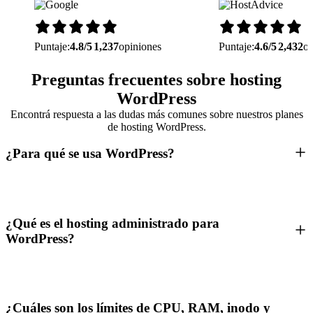
Puntaje:
4.8/5
1,237
opiniones
Puntaje:
4.6/5
2,432
op
Preguntas frecuentes sobre hosting
WordPress
Encontrá respuesta a las dudas más comunes sobre nuestros planes
de hosting WordPress.
¿Para qué se usa WordPress?
¿Qué es el hosting administrado para
WordPress?
¿Cuáles son los límites de CPU, RAM, inodo y