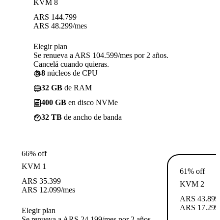
KVM 8
ARS
144.799
ARS
48.299
/mes
Elegir plan
Se renueva a ARS 104.599/mes por 2 años.
Cancelá cuando quieras.
8
núcleos de CPU
32 GB
de RAM
400 GB
en disco NVMe
32 TB
de ancho de banda
66% off
KVM 1
61% off
ARS
35.399
KVM 2
ARS
12.099
/mes
ARS
43.899
ARS
17.299
Elegir plan
Se renueva a ARS 24.199/mes por 2 años.