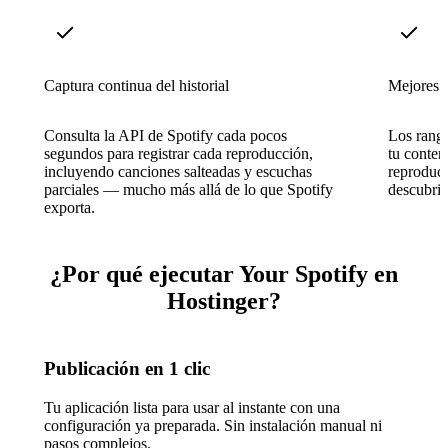
Captura continua del historial
Mejores a
Consulta la API de Spotify cada pocos
Los rango
segundos para registrar cada reproducción,
tu conten
incluyendo canciones salteadas y escuchas
reproducc
parciales — mucho más allá de lo que Spotify
descubrim
exporta.
¿Por qué ejecutar Your Spotify en
Hostinger?
Publicación en 1 clic
Tu aplicación lista para usar al instante con una
configuración ya preparada. Sin instalación manual ni
pasos complejos.