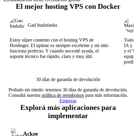
El mejor hosting VPS con Docker
Gad Iradufasha
Estoy súper contento con el hosting VPS de
Todo f
Hostinger. El uptime es siempre excelente y mi sitio
IA y e
funciona perfecto. Y cuando necesité ayuda, el
y el V
soporte técnico fue rápido, claro y muy útil.
equipo
posibl
30 días de garantía de devolución
Probalo sin miedo: tenemos 30 días de garantía de devolución.
Consultá nuestra
política de reembolsos
para más información.
Empezar
Explorá más aplicaciones para
implementar
Ackee