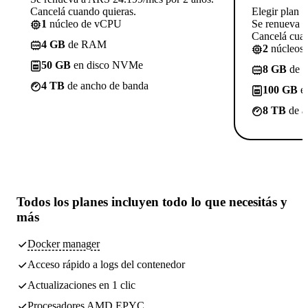
Cancelá cuando quieras.
Elegir plan
1
núcleo de vCPU
Se renueva 
Cancelá cuan
4 GB
de RAM
2
núcleos
50 GB
en disco NVMe
8 GB
de 
4 TB
de ancho de banda
100 GB
e
8 TB
de a
Todos los planes incluyen
todo lo que necesitás
y
más
Docker manager
Acceso rápido a logs del contenedor
Actualizaciones en 1 clic
Procesadores AMD EPYC