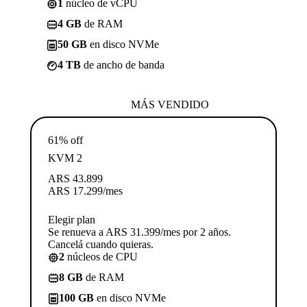
1
núcleo de vCPU
4 GB
de RAM
50 GB
en disco NVMe
4 TB
de ancho de banda
MÁS VENDIDO
61% off
KVM 2
ARS
43.899
ARS
17.299
/mes
Elegir plan
Se renueva a ARS 31.399/mes por 2 años.
Cancelá cuando quieras.
2
núcleos de CPU
8 GB
de RAM
100 GB
en disco NVMe