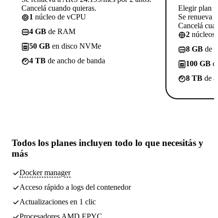
Cancelá cuando quieras.
Elegir plan
1
núcleo de vCPU
Se renueva 
Cancelá cuan
4 GB
de RAM
2
núcleos
50 GB
en disco NVMe
8 GB
de 
4 TB
de ancho de banda
100 GB
e
8 TB
de a
Todos los planes incluyen
todo lo que necesitás
y
más
Docker manager
Acceso rápido a logs del contenedor
Actualizaciones en 1 clic
Procesadores AMD EPYC