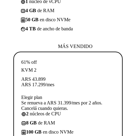
1
núcleo de vCPU
4 GB
de RAM
50 GB
en disco NVMe
4 TB
de ancho de banda
MÁS VENDIDO
61% off
KVM 2
ARS
43.899
ARS
17.299
/mes
Elegir plan
Se renueva a ARS 31.399/mes por 2 años.
Cancelá cuando quieras.
2
núcleos de CPU
8 GB
de RAM
100 GB
en disco NVMe