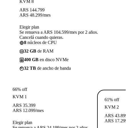
KVM 8
ARS
144.799
ARS
48.299
/mes
Elegir plan
Se renueva a ARS 104.599/mes por 2 años.
Cancelá cuando quieras.
8
núcleos de CPU
32 GB
de RAM
400 GB
en disco NVMe
32 TB
de ancho de banda
66% off
KVM 1
61% off
ARS
35.399
KVM 2
ARS
12.099
/mes
ARS
43.899
ARS
17.299
Elegir plan
Se renueva a ARS 24.199/mes por 2 años.