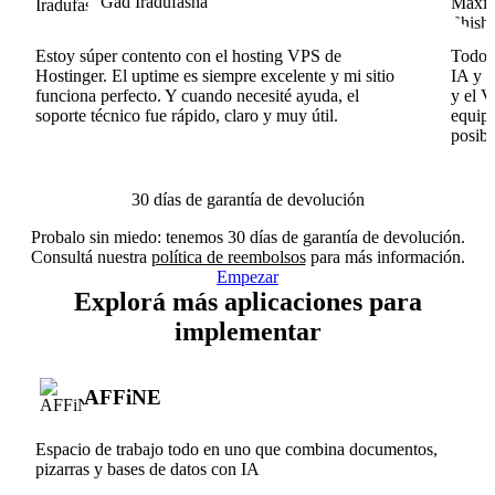
Gad Iradufasha
Estoy súper contento con el hosting VPS de
Todo f
Hostinger. El uptime es siempre excelente y mi sitio
IA y e
funciona perfecto. Y cuando necesité ayuda, el
y el V
soporte técnico fue rápido, claro y muy útil.
equipo
posibl
30 días de garantía de devolución
Probalo sin miedo: tenemos 30 días de garantía de devolución.
Consultá nuestra
política de reembolsos
para más información.
Empezar
Explorá más aplicaciones para
implementar
AFFiNE
Espacio de trabajo todo en uno que combina documentos,
pizarras y bases de datos con IA