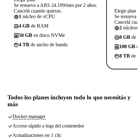
Se renueva a ARS 24.199/mes por 2 años.
Cancelá cuando quieras.
Elegir plan
1
núcleo de vCPU
Se renueva 
Cancelá cuan
4 GB
de RAM
2
núcleos
50 GB
en disco NVMe
8 GB
de 
4 TB
de ancho de banda
100 GB
e
8 TB
de a
Todos los planes incluyen
todo lo que necesitás
y
más
Docker manager
Acceso rápido a logs del contenedor
Actualizaciones en 1 clic