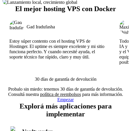
El mejor hosting VPS con Docker
Gad Iradufasha
Estoy súper contento con el hosting VPS de
Todo f
Hostinger. El uptime es siempre excelente y mi sitio
IA y e
funciona perfecto. Y cuando necesité ayuda, el
y el V
soporte técnico fue rápido, claro y muy útil.
equipo
posibl
30 días de garantía de devolución
Probalo sin miedo: tenemos 30 días de garantía de devolución.
Consultá nuestra
política de reembolsos
para más información.
Empezar
Explorá más aplicaciones para
implementar