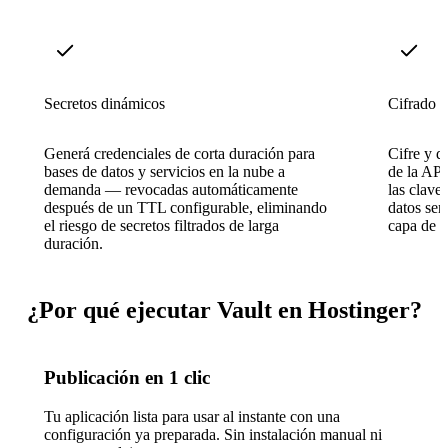
Secretos dinámicos
Cifrado c
Generá credenciales de corta duración para
Cifre y d
bases de datos y servicios en la nube a
de la API
demanda — revocadas automáticamente
las clave
después de un TTL configurable, eliminando
datos sen
el riesgo de secretos filtrados de larga
capa de 
duración.
¿Por qué ejecutar Vault en Hostinger?
Publicación en 1 clic
Tu aplicación lista para usar al instante con una
configuración ya preparada. Sin instalación manual ni