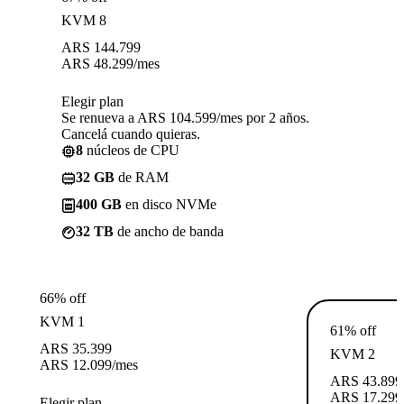
KVM 8
ARS
144.799
ARS
48.299
/mes
Elegir plan
Se renueva a ARS 104.599/mes por 2 años.
Cancelá cuando quieras.
8
núcleos de CPU
32 GB
de RAM
400 GB
en disco NVMe
32 TB
de ancho de banda
66% off
KVM 1
61% off
ARS
35.399
KVM 2
ARS
12.099
/mes
ARS
43.899
ARS
17.299
Elegir plan