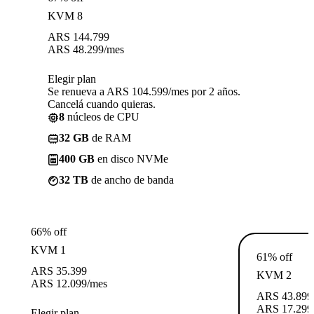
KVM 8
ARS
144.799
ARS
48.299
/mes
Elegir plan
Se renueva a ARS 104.599/mes por 2 años.
Cancelá cuando quieras.
8
núcleos de CPU
32 GB
de RAM
400 GB
en disco NVMe
32 TB
de ancho de banda
66% off
KVM 1
61% off
ARS
35.399
KVM 2
ARS
12.099
/mes
ARS
43.899
ARS
17.299
Elegir plan