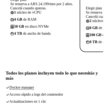
Se renueva a ARS 24.199/mes por 2 años.
Cancelá cuando quieras.
Elegir plan
1
núcleo de vCPU
Se renueva 
Cancelá cuan
4 GB
de RAM
2
núcleos
50 GB
en disco NVMe
8 GB
de 
4 TB
de ancho de banda
100 GB
e
8 TB
de a
Todos los planes incluyen
todo lo que necesitás
y
más
Docker manager
Acceso rápido a logs del contenedor
Actualizaciones en 1 clic