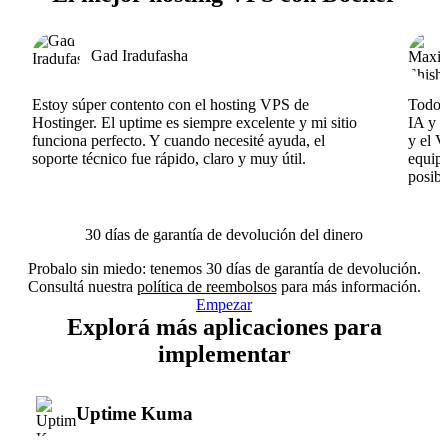
Gad Iradufasha
Estoy súper contento con el hosting VPS de
Todo f
Hostinger. El uptime es siempre excelente y mi sitio
IA y e
funciona perfecto. Y cuando necesité ayuda, el
y el V
soporte técnico fue rápido, claro y muy útil.
equipo
posibl
30 días de garantía de devolución del dinero
Probalo sin miedo: tenemos 30 días de garantía de devolución.
Consultá nuestra
política de reembolsos
para más información.
Empezar
Explorá más aplicaciones para
implementar
Uptime Kuma