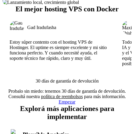
El mejor hosting VPS con Docker
Gad Iradufasha
Estoy súper contento con el hosting VPS de
Todo f
Hostinger. El uptime es siempre excelente y mi sitio
IA y e
funciona perfecto. Y cuando necesité ayuda, el
y el V
soporte técnico fue rápido, claro y muy útil.
equipo
posibl
30 días de garantía de devolución
Probalo sin miedo: tenemos 30 días de garantía de devolución.
Consultá nuestra
política de reembolsos
para más información.
Empezar
Explorá más aplicaciones para
implementar