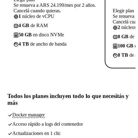
Se renueva a ARS 24.199/mes por 2 años.
Cancelá cuando quieras.
Elegir plan
1
núcleo de vCPU
Se renueva 
Cancelá cuan
4 GB
de RAM
2
núcleos
50 GB
en disco NVMe
8 GB
de 
4 TB
de ancho de banda
100 GB
e
8 TB
de a
Todos los planes incluyen
todo lo que necesitás
y
más
Docker manager
Acceso rápido a logs del contenedor
Actualizaciones en 1 clic