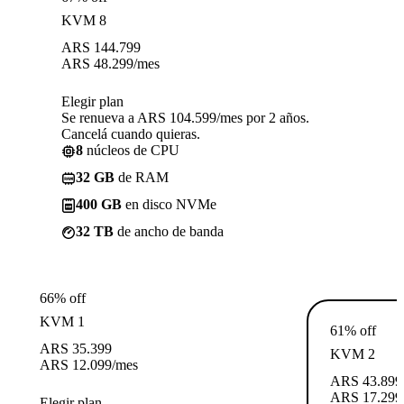
KVM 8
ARS
144.799
ARS
48.299
/mes
Elegir plan
Se renueva a ARS 104.599/mes por 2 años.
Cancelá cuando quieras.
8
núcleos de CPU
32 GB
de RAM
400 GB
en disco NVMe
32 TB
de ancho de banda
66% off
KVM 1
61% off
ARS
35.399
KVM 2
ARS
12.099
/mes
ARS
43.899
ARS
17.299
Elegir plan